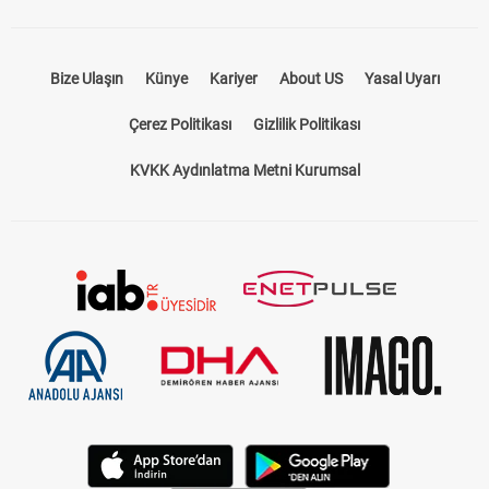
Bize Ulaşın
Künye
Kariyer
About US
Yasal Uyarı
Çerez Politikası
Gizlilik Politikası
KVKK Aydınlatma Metni Kurumsal