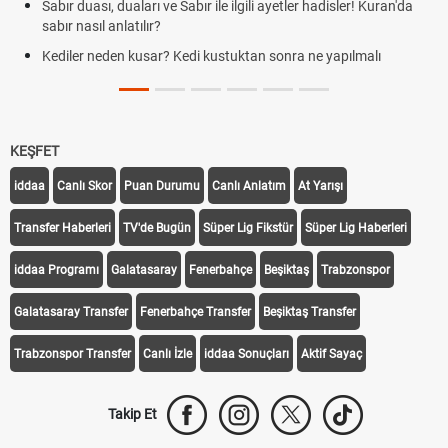
Sabır duası, duaları ve Sabır ile ilgili ayetler hadisler! Kuran'da
sabır nasıl anlatılır?
Kediler neden kusar? Kedi kustuktan sonra ne yapılmalı
KEŞFET
iddaa
Canlı Skor
Puan Durumu
Canlı Anlatım
At Yarışı
Transfer Haberleri
TV'de Bugün
Süper Lig Fikstür
Süper Lig Haberleri
iddaa Programı
Galatasaray
Fenerbahçe
Beşiktaş
Trabzonspor
Galatasaray Transfer
Fenerbahçe Transfer
Beşiktaş Transfer
Trabzonspor Transfer
Canlı İzle
iddaa Sonuçları
Aktif Sayaç
Takip Et