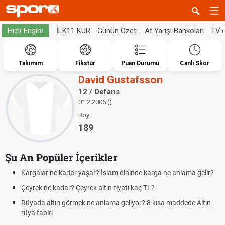
İLK11 KUR
Günün Özeti
At Yarışı Bankoları
TV'
Hızlı Erişim
Takımım
Fikstür
Puan Durumu
Canlı Skor
David Gustafsson
12 / Defans
01.2.2006 ()
Boy:
189
Şu An Popüler İçerikler
Kargalar ne kadar yaşar? İslam dininde karga ne anlama gelir?
Çeyrek ne kadar? Çeyrek altın fiyatı kaç TL?
Rüyada altın görmek ne anlama geliyor? 8 kısa maddede Altın
rüya tabiri