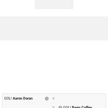
GOL!
Aaron Doran
4'
GOL!
Barry Coffey
9'