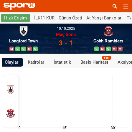
İLK11 KUR
Günün Özeti
At Yarışı Bankoları
TV
Hızlı Erişim
10.10.2025
Maç Sonu
Longford Town
Cobh Ramblers
3 - 1
M
G
G
M
G
G
M
G
M
M
Yeni
Olaylar
Kadrolar
İstatistik
Baskı Haritası
Aksiyon
0'
15'
30'