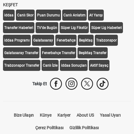
KEŞFET
iddaa
Canlı Skor
Puan Durumu
Canlı Anlatım
At Yarışı
Transfer Haberleri
TV'de Bugün
Süper Lig Fikstür
Süper Lig Haberleri
iddaa Programı
Galatasaray
Fenerbahçe
Beşiktaş
Trabzonspor
Galatasaray Transfer
Fenerbahçe Transfer
Beşiktaş Transfer
Trabzonspor Transfer
Canlı İzle
iddaa Sonuçları
Aktif Sayaç
Takip Et
Bize Ulaşın
Künye
Kariyer
About US
Yasal Uyarı
Çerez Politikası
Gizlilik Politikası