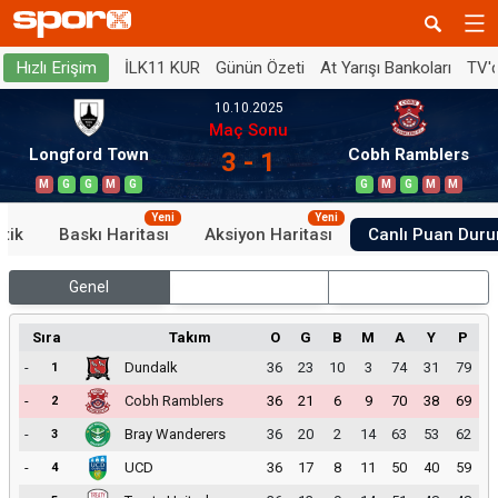
İLK11 KUR
Günün Özeti
At Yarışı Bankoları
TV'
Hızlı Erişim
10.10.2025
Maç Sonu
Longford Town
Cobh Ramblers
3 - 1
M
G
G
M
G
G
M
G
M
M
Yeni
Yeni
stik
Baskı Haritası
Aksiyon Haritası
Canlı Puan Dur
Genel
İç Saha
Dış Saha
Sıra
Takım
O
G
B
M
A
Y
P
-
Dundalk
36
23
10
3
74
31
79
1
-
Cobh Ramblers
36
21
6
9
70
38
69
2
-
Bray Wanderers
36
20
2
14
63
53
62
3
-
UCD
36
17
8
11
50
40
59
4