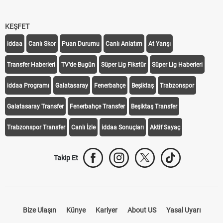
KEŞFET
iddaa
Canlı Skor
Puan Durumu
Canlı Anlatım
At Yarışı
Transfer Haberleri
TV'de Bugün
Süper Lig Fikstür
Süper Lig Haberleri
iddaa Programı
Galatasaray
Fenerbahçe
Beşiktaş
Trabzonspor
Galatasaray Transfer
Fenerbahçe Transfer
Beşiktaş Transfer
Trabzonspor Transfer
Canlı İzle
iddaa Sonuçları
Aktif Sayaç
Takip Et
Bize Ulaşın
Künye
Kariyer
About US
Yasal Uyarı