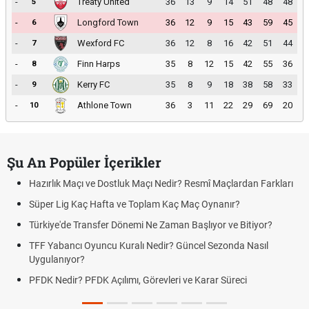
-
Treaty United
36
13
9
14
51
48
48
5
-
Longford Town
36
12
9
15
43
59
45
6
-
Wexford FC
36
12
8
16
42
51
44
7
-
Finn Harps
35
8
12
15
42
55
36
8
-
Kerry FC
35
8
9
18
38
58
33
9
-
Athlone Town
36
3
11
22
29
69
20
10
Şu An Popüler İçerikler
Hazırlık Maçı ve Dostluk Maçı Nedir? Resmî Maçlardan Farkları
Süper Lig Kaç Hafta ve Toplam Kaç Maç Oynanır?
Türkiye'de Transfer Dönemi Ne Zaman Başlıyor ve Bitiyor?
TFF Yabancı Oyuncu Kuralı Nedir? Güncel Sezonda Nasıl
Uygulanıyor?
PFDK Nedir? PFDK Açılımı, Görevleri ve Karar Süreci