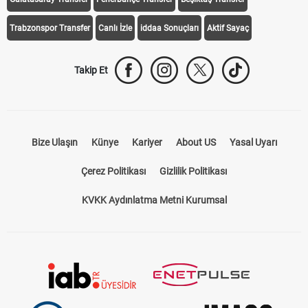
Trabzonspor Transfer
Canlı İzle
iddaa Sonuçları
Aktif Sayaç
Takip Et
Bize Ulaşın
Künye
Kariyer
About US
Yasal Uyarı
Çerez Politikası
Gizlilik Politikası
KVKK Aydınlatma Metni Kurumsal