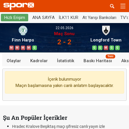
ANA SAYFA
İLK11 KUR
At Yarışı Bankoları
TV'
Hızlı Erişim
22.05.2026
Maç Sonu
Finn Harps
Longford Town
2 - 2
M
M
M
M
G
G
G
M
G
G
Yeni
Olaylar
Kadrolar
İstatistik
Baskı Haritası
Aks
İçerik bulunmuyor
Maçın başlamasına yakın canlı anlatım başlayacaktır.
Şu An Popüler İçerikler
Hradec Kralove Beşiktaş maçı şifresiz canlı yayın izle