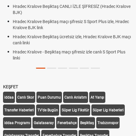
Hradec Kralove Beşiktaş CANLI İZLE ŞİFRESİZ (Hradec Kralove
BJK)
Hradec Kralove Beşiktaş maçı şifresiz S Sport Plus izle, Hradec
Kralove BJK link
Hradec Kralove Beşiktaş ücretsiz izle, Hradec Kralove BJK maçı
canlı linki
Hradec Kralove - Beşiktaş maçı şifresiz izle canlı S Sport Plus
linki
KEŞFET
iddaa
Canlı Skor
Puan Durumu
Canlı Anlatım
At Yarışı
Transfer Haberleri
TV'de Bugün
Süper Lig Fikstür
Süper Lig Haberleri
iddaa Programı
Galatasaray
Fenerbahçe
Beşiktaş
Trabzonspor
Galatasaray Transfer
Fenerbahçe Transfer
Beşiktaş Transfer