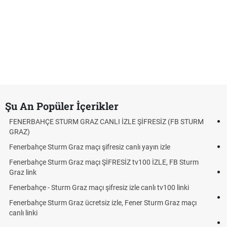
Şu An Popüler İçerikler
CANLI İZLE ŞİFRESİZ (FB STURM
Fındık Fiyatı Açıklandı mı? 2026
Oldu mu?
ifresiz canlı yayın izle
Altın Yükselecek mi, Yükselir mi?
Beklentiler
ı ŞİFRESİZ tv100 İZLE, FB Sturm
12. Yargı Paketi Resmî Gazete
Dakika Gelişmeleri
şifresiz izle canlı tv100 linki
Fenerbahçe - Sturm Graz Maçı
tsiz izle, Fener Sturm Graz maçı
Rövanşı Saat Kaçta, Hangi Ka
Trabzonspor Avrupa Maçı Ne Z