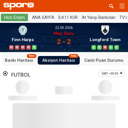
ANA SAYFA
İLK11 KUR
At Yarışı Bankoları
TV'
Hızlı Erişim
22.05.2026
Maç Sonu
Finn Harps
Longford Town
2 - 2
M
M
M
M
G
G
G
M
G
G
Yeni
Yeni
Baskı Haritası
Aksiyon Haritası
Canlı Puan Durumu
FUTBOL
GMT +00:00