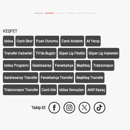
Off Tarihi Belli Oldu
KEŞFET
iddaa
Canlı Skor
Puan Durumu
Canlı Anlatım
At Yarışı
Transfer Haberleri
TV'de Bugün
Süper Lig Fikstür
Süper Lig Haberleri
iddaa Programı
Galatasaray
Fenerbahçe
Beşiktaş
Trabzonspor
Galatasaray Transfer
Fenerbahçe Transfer
Beşiktaş Transfer
Trabzonspor Transfer
Canlı İzle
iddaa Sonuçları
Aktif Sayaç
Takip Et