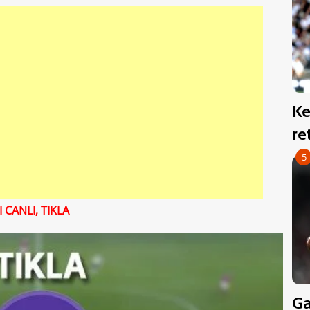
Ke
re
5
CANLI, TIKLA
Ga