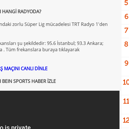
5
I HANGİ RADYODA?
6
sındaki zorlu Süper Lig mücadelesi TRT Radyo 1'den
7
kansları şu şekildedir: 95.6 İstanbul; 93.3 Ankara;
8
na . Tüm frekanslara buraya tıklayarak
9
Ş MAÇINI CANLI DİNLE
 BEIN SPORTS HABER İZLE
1
1
1