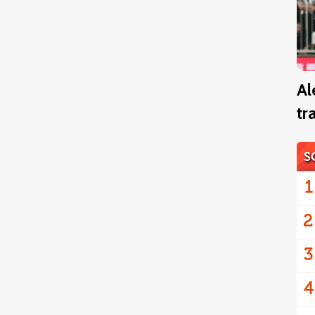
Al
tr
S
1
2
3
4