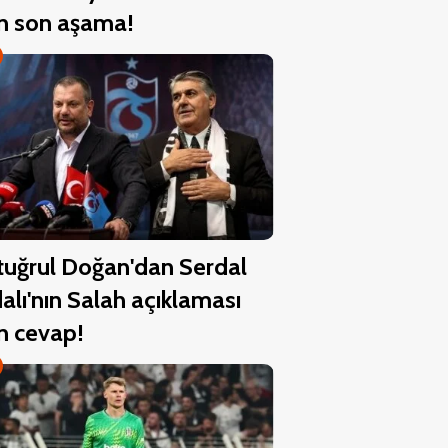
in son aşama!
tuğrul Doğan'dan Serdal
alı'nın Salah açıklaması
in cevap!