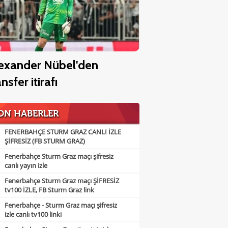
exander Nübel'den
ansfer itirafı
ON HABERLER
FENERBAHÇE STURM GRAZ CANLI İZLE
ŞİFRESİZ (FB STURM GRAZ)
Fenerbahçe Sturm Graz maçı şifresiz
canlı yayın izle
Fenerbahçe Sturm Graz maçı ŞİFRESİZ
tv100 İZLE, FB Sturm Graz link
Fenerbahçe - Sturm Graz maçı şifresiz
izle canlı tv100 linki