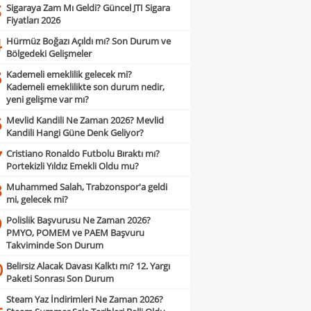
Sigaraya Zam Mı Geldi? Güncel JTI Sigara
3
Fiyatları 2026
Hürmüz Boğazı Açıldı mı? Son Durum ve
4
Bölgedeki Gelişmeler
Kademeli emeklilik gelecek mi?
5
Kademeli emeklilikte son durum nedir,
yeni gelişme var mı?
Mevlid Kandili Ne Zaman 2026? Mevlid
6
Kandili Hangi Güne Denk Geliyor?
Cristiano Ronaldo Futbolu Bıraktı mı?
7
Portekizli Yıldız Emekli Oldu mu?
Muhammed Salah, Trabzonspor'a geldi
8
mi, gelecek mi?
Polislik Başvurusu Ne Zaman 2026?
9
PMYO, POMEM ve PAEM Başvuru
Takviminde Son Durum
Belirsiz Alacak Davası Kalktı mı? 12. Yargı
0
Paketi Sonrası Son Durum
Steam Yaz İndirimleri Ne Zaman 2026?
1