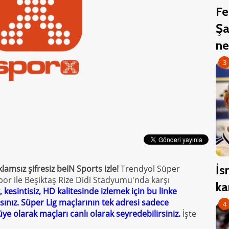
Fe
Şa
ne
3
İs
lamsız şifresiz beIN Sports
izle!
Trendyol Süper
por ile Beşiktaş Rize Didi Stadyumu'nda karşı
ka
 kesintisiz, HD kalitesinde izlemek için bu linke
sınız. Süper Lig maçlarının tek adresi sadece
4
üye olarak maçları canlı olarak seyredebilirsiniz.
İşte