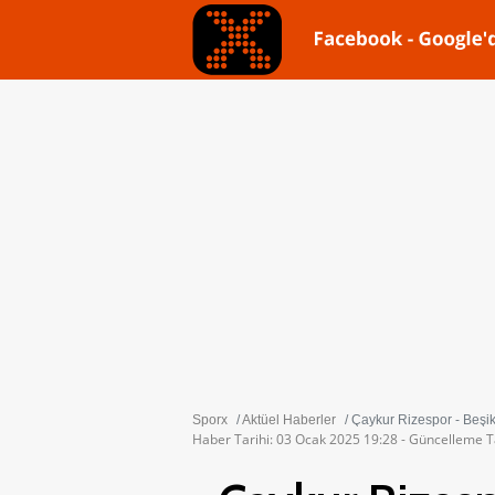
Sporx
Aktüel Haberler
Çaykur Rizespor - Beşikt
Haber Tarihi: 03 Ocak 2025 19:28 - Güncelleme T