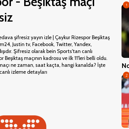
or - Beşiktaş maçı
1
siz
dava şifresiz yayın izle | Çaykur Rizespor Beşiktaş
m24, Justin tv, Facebook, Twitter, Yandex,
ıdır. Şifresiz olarak bein Sports'tan canlı
 Beşiktaş maçının kadrosu ve ilk 11'leri belli oldu.
No
 maçı ne zaman, saat kaçta, hangi kanalda? İşte
canlı izleme detayları
2