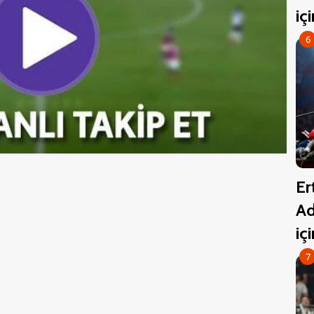
iç
6
Er
Ad
iç
7