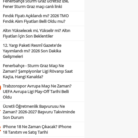
Fenerbahçe Sturm Graz ücretsiz izle,
Fener Sturm Graz maçı canlı linki
Fındık Fiyatı Açıklandı mı? 2026 TMO
Fındık Alım Fiyatları Belli Oldu mu?
Altın Yükselecek mi, Yükselir mi? Altın
Fiyatları İçin Son Beklentiler
12. Yargı Paketi Resmî Gazete'de
Yayımlandı mı? 2026 Son Dakika
Gelişmeleri
Fenerbahçe - Sturm Graz Maçı Ne
Zaman? Şampiyonlar Ligi Rövanşı Saat
Kaçta, Hangi Kanalda?
Trabzonspor Avrupa Maçı Ne Zaman?
0
UEFA Avrupa Ligi Play-Off Tarihi Belli
Oldu
Ücretli Öğretmenlik Başvurusu Ne
1
Zaman? 2026-2027 Başvuru Takviminde
Son Durum
iPhone 18 Ne Zaman Çıkacak? iPhone
2
18 Tanıtım ve Satış Tarihi