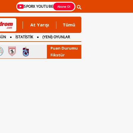
SPORX YOUTUBE
Abone Ol
At Yarışı
Tümü
GÜN
İSTATİSTİK
(YENİ) OYUNLAR
Puan Durumu
Fikstür