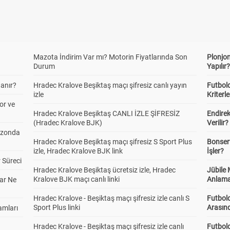
Mazota İndirim Var mı? Motorin Fiyatlarında Son
Plonjon
Durum
Yapılır
anır?
Hradec Kralove Beşiktaş maçı şifresiz canlı yayın
Futbold
izle
Kriterle
or ve
Hradec Kralove Beşiktaş CANLI İZLE ŞİFRESİZ
Endire
(Hradec Kralove BJK)
Verilir?
ezonda
Hradec Kralove Beşiktaş maçı şifresiz S Sport Plus
Bonserv
izle, Hradec Kralove BJK link
İşler?
 Süreci
Hradec Kralove Beşiktaş ücretsiz izle, Hradec
Jübile
Kralove BJK maçı canlı linki
Anlama
ar Ne
Hradec Kralove - Beşiktaş maçı şifresiz izle canlı S
Futbold
Sport Plus linki
Arasınd
amları
Hradec Kralove - Beşiktaş maçı şifresiz izle canlı
Futbol