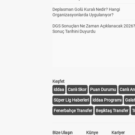
Deplasman Golü Kuralı Nedir? Hangi
Organizasyonlarda Uygulanıyor?
DGS Sonuçları Ne Zaman Açıklanacak 2026
Sonuç Tarihini Duyurdu
Keşfet
iddaa
Canlı Skor
Puan Durumu
Canlı An
Süper Lig Haberleri
iddaa Programı
Gala
Fenerbahçe Transfer
Beşiktaş Transfer
T
Bize Ulaşın
Künye
Kariyer