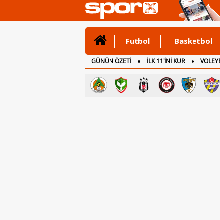
Futbol
Basketbol
GÜNÜN ÖZETİ
İLK 11'İNİ KUR
VOLEYB
CANLI ANLATIM
İNGİLTERE