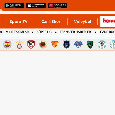
Sporx TV
Canlı Skor
Voleybol
OL MİLLİ TAKIMLAR
SÜPER LİG
TRANSFER HABERLERİ
TV'DE BU