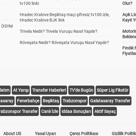
tv100 linki
Olur?
Hradec Kralove Beşiktaş maçı şifresiz tv100 izle,
Açık L
Hradec Kralove BJK link
Kayıt Y
? ÖSYM
Trivela Nedir? Trivela Vuruşu Nasıl Yapılır?
Motorin
Beklene
Röveşata Nedir? Röveşata Vuruşu Nasıl Yapılır?
Fındık 
Fiyatla
latım
At Yarışı
Transfer Haberleri
TV'de Bugün
Süper Lig Fikstür
tasaray
Fenerbahçe
Beşiktaş
Trabzonspor
Galatasaray Transfer
rabzonspor Transfer
Canlı İzle
iddaa Sonuçları
Aktif Sayaç
About US
Yasal Uyarı
Çerez Politikası
Gizlilik Politi