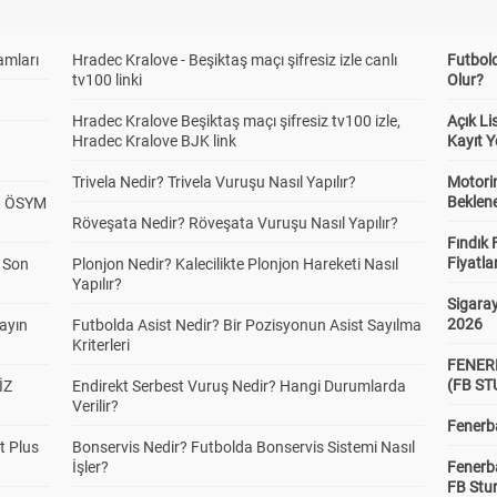
amları
Hradec Kralove - Beşiktaş maçı şifresiz izle canlı
Futbol
tv100 linki
Olur?
Hradec Kralove Beşiktaş maçı şifresiz tv100 izle,
Açık L
Hradec Kralove BJK link
Kayıt Y
Trivela Nedir? Trivela Vuruşu Nasıl Yapılır?
Motorin
Beklene
? ÖSYM
Röveşata Nedir? Röveşata Vuruşu Nasıl Yapılır?
Fındık 
Fiyatla
a Son
Plonjon Nedir? Kalecilikte Plonjon Hareketi Nasıl
Yapılır?
Sigaray
2026
yayın
Futbolda Asist Nedir? Bir Pozisyonun Asist Sayılma
Kriterleri
FENER
(FB S
İZ
Endirekt Serbest Vuruş Nedir? Hangi Durumlarda
Verilir?
Fenerba
t Plus
Bonservis Nedir? Futbolda Bonservis Sistemi Nasıl
İşler?
Fenerb
FB Stu