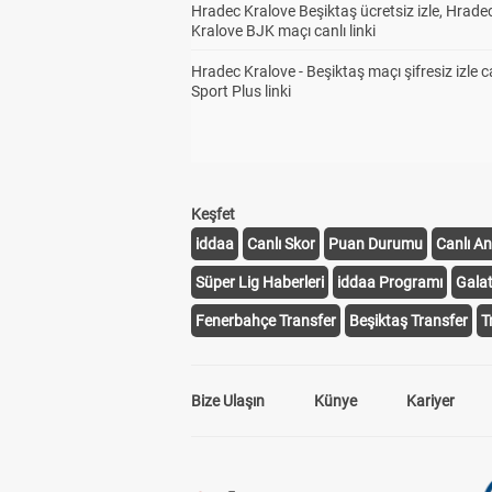
Hradec Kralove Beşiktaş ücretsiz izle, Hrade
Kralove BJK maçı canlı linki
Hradec Kralove - Beşiktaş maçı şifresiz izle c
Sport Plus linki
Keşfet
iddaa
Canlı Skor
Puan Durumu
Canlı An
Süper Lig Haberleri
iddaa Programı
Gala
Fenerbahçe Transfer
Beşiktaş Transfer
T
Bize Ulaşın
Künye
Kariyer