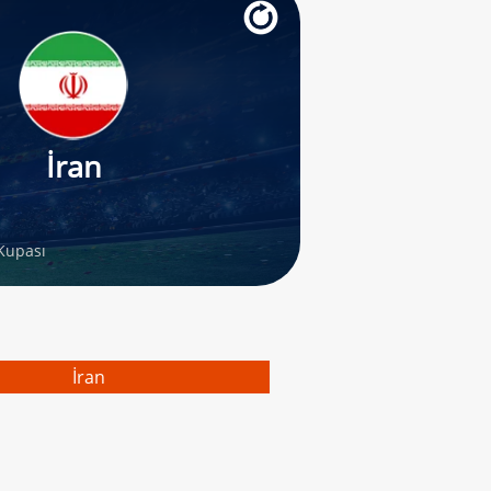
İran
Kupası
İran