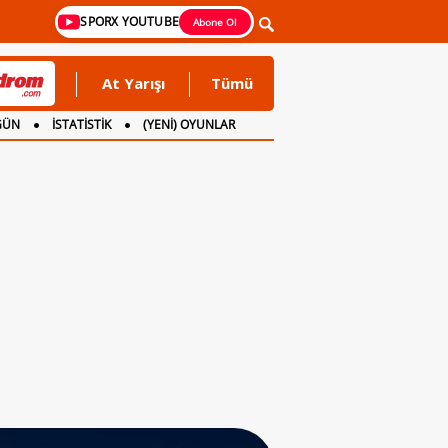
SPORX YOUTUBE
Abone Ol
At Yarışı
Tümü
GÜN
İSTATİSTİK
(YENİ) OYUNLAR