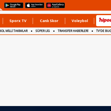
Sporx TV
Canlı Skor
Voleybol
OL MİLLİ TAKIMLAR
SÜPER LİG
TRANSFER HABERLERİ
TV'DE BU