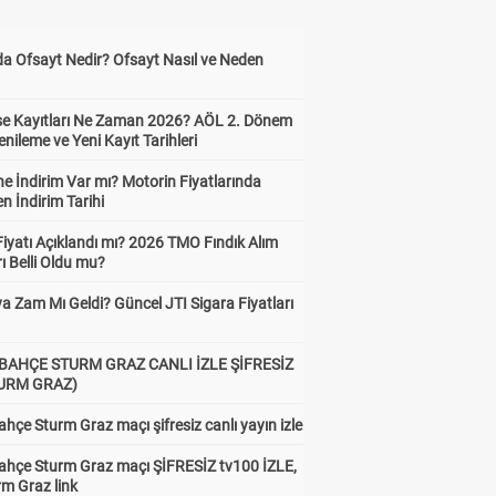
da Ofsayt Nedir? Ofsayt Nasıl ve Neden
ise Kayıtları Ne Zaman 2026? AÖL 2. Dönem
enileme ve Yeni Kayıt Tarihleri
e İndirim Var mı? Motorin Fiyatlarında
n İndirim Tarihi
Fiyatı Açıklandı mı? 2026 TMO Fındık Alım
rı Belli Oldu mu?
a Zam Mı Geldi? Güncel JTI Sigara Fiyatları
BAHÇE STURM GRAZ CANLI İZLE ŞİFRESİZ
TURM GRAZ)
hçe Sturm Graz maçı şifresiz canlı yayın izle
ahçe Sturm Graz maçı ŞİFRESİZ tv100 İZLE,
rm Graz link