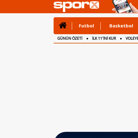
Futbol
Basketbol
GÜNÜN ÖZETİ
İLK 11'İNİ KUR
VOLEYB
CANLI ANLATIM
İNGİLTERE