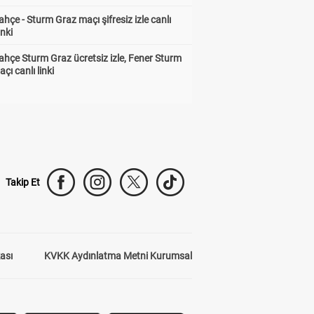
hçe - Sturm Graz maçı şifresiz izle canlı
inki
hçe Sturm Graz ücretsiz izle, Fener Sturm
çı canlı linki
Takip Et
kası
KVKK Aydınlatma Metni Kurumsal