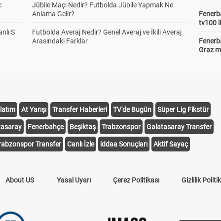
c
Jübile Maçı Nedir? Futbolda Jübile Yapmak Ne
Anlama Gelir?
Fenerba
tv100 l
anlı S
Futbolda Averaj Nedir? Genel Averaj ve İkili Averaj
Arasındaki Farklar
Fenerba
Graz ma
latım
At Yarışı
Transfer Haberleri
TV'de Bugün
Süper Lig Fikstür
tasaray
Fenerbahçe
Beşiktaş
Trabzonspor
Galatasaray Transfer
rabzonspor Transfer
Canlı İzle
iddaa Sonuçları
Aktif Sayaç
About US
Yasal Uyarı
Çerez Politikası
Gizlilik Politi