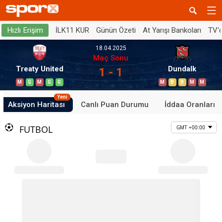
İLK11 KUR
Günün Özeti
At Yarışı Bankoları
TV'
Hızlı Erişim
18.04.2025
Maç Sonu
Treaty United
Dundalk
1 - 1
M
G
M
G
G
M
B
B
M
M
Yeni
Aksiyon Haritası
Canlı Puan Durumu
İddaa Oranları
FUTBOL
GMT +00:00