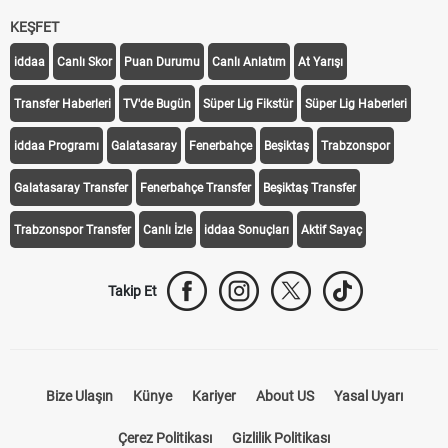
KEŞFET
iddaa
Canlı Skor
Puan Durumu
Canlı Anlatım
At Yarışı
Transfer Haberleri
TV'de Bugün
Süper Lig Fikstür
Süper Lig Haberleri
iddaa Programı
Galatasaray
Fenerbahçe
Beşiktaş
Trabzonspor
Galatasaray Transfer
Fenerbahçe Transfer
Beşiktaş Transfer
Trabzonspor Transfer
Canlı İzle
iddaa Sonuçları
Aktif Sayaç
Takip Et
Bize Ulaşın
Künye
Kariyer
About US
Yasal Uyarı
Çerez Politikası
Gizlilik Politikası