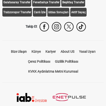
Galatasaray Transfer
Fenerbahçe Transfer
Beşiktaş Transfer
Trabzonspor Transfer
Canlı İzle
iddaa Sonuçları
Aktif Sayaç
Takip Et
Bize Ulaşın
Künye
Kariyer
About US
Yasal Uyarı
Çerez Politikası
Gizlilik Politikası
KVKK Aydınlatma Metni Kurumsal