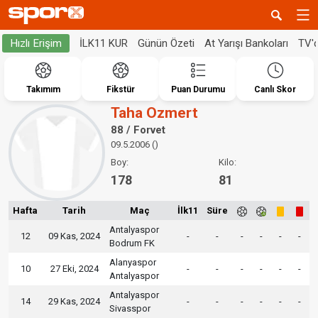
İLK11 KUR
Günün Özeti
At Yarışı Bankoları
TV'
Hızlı Erişim
Takımım
Fikstür
Puan Durumu
Canlı Skor
Taha Ozmert
88 / Forvet
09.5.2006 ()
Boy:
Kilo:
178
81
Hafta
Tarih
Maç
İlk11
Süre
Antalyaspor
12
09 Kas, 2024
-
-
-
-
-
-
Bodrum FK
Alanyaspor
10
27 Eki, 2024
-
-
-
-
-
-
Antalyaspor
Antalyaspor
14
29 Kas, 2024
-
-
-
-
-
-
Sivasspor