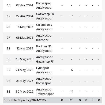
Konyaspor
15
07 Ara, 2024
-
-
-
-
-
-
Antalyaspor
Gaziantep FK
17
22 Ara, 2024
-
7
-
-
-
-
Antalyaspor
Galatasaray
28
14 Mar, 2025
-
-
-
-
-
-
Antalyaspor
Antalyaspor
27
08 Mar, 2025
-
-
-
-
-
-
Rizespor
Bodrum FK
31
12 Nis, 2025
-
-
-
-
-
-
Antalyaspor
Antalyaspor
36
18 May, 2025
-
-
-
-
-
-
Gaziantep FK
Eyüpspor
37
24 May, 2025
-
5
-
-
-
-
Antalyaspor
Antalyaspor
34
02 May, 2025
-
-
-
-
-
-
Konyaspor
Antalyaspor
38
30 May, 2025
-
11
-
-
-
-
Trabzonspor
Spor Toto Süper Lig 2024/2025
0
23
0
0
0
0