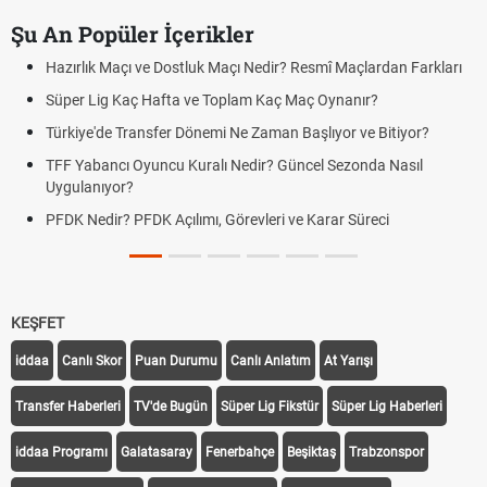
Şu An Popüler İçerikler
Hazırlık Maçı ve Dostluk Maçı Nedir? Resmî Maçlardan Farkları
Süper Lig Kaç Hafta ve Toplam Kaç Maç Oynanır?
Türkiye'de Transfer Dönemi Ne Zaman Başlıyor ve Bitiyor?
TFF Yabancı Oyuncu Kuralı Nedir? Güncel Sezonda Nasıl
Uygulanıyor?
PFDK Nedir? PFDK Açılımı, Görevleri ve Karar Süreci
KEŞFET
iddaa
Canlı Skor
Puan Durumu
Canlı Anlatım
At Yarışı
Transfer Haberleri
TV'de Bugün
Süper Lig Fikstür
Süper Lig Haberleri
iddaa Programı
Galatasaray
Fenerbahçe
Beşiktaş
Trabzonspor