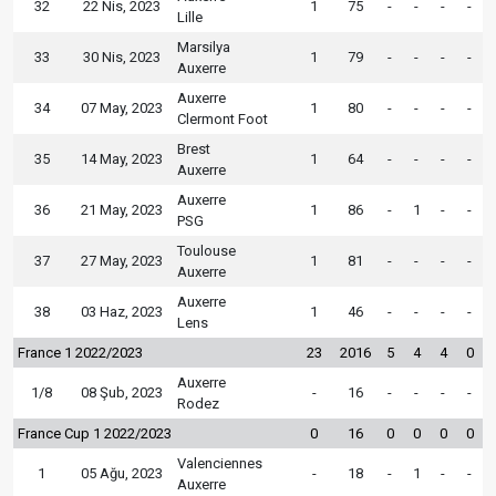
32
22 Nis, 2023
1
75
-
-
-
-
Lille
Marsilya
33
30 Nis, 2023
1
79
-
-
-
-
Auxerre
Auxerre
34
07 May, 2023
1
80
-
-
-
-
Clermont Foot
Brest
35
14 May, 2023
1
64
-
-
-
-
Auxerre
Auxerre
36
21 May, 2023
1
86
-
1
-
-
PSG
Toulouse
37
27 May, 2023
1
81
-
-
-
-
Auxerre
Auxerre
38
03 Haz, 2023
1
46
-
-
-
-
Lens
France 1 2022/2023
23
2016
5
4
4
0
Auxerre
1/8
08 Şub, 2023
-
16
-
-
-
-
Rodez
France Cup 1 2022/2023
0
16
0
0
0
0
Valenciennes
1
05 Ağu, 2023
-
18
-
1
-
-
Auxerre