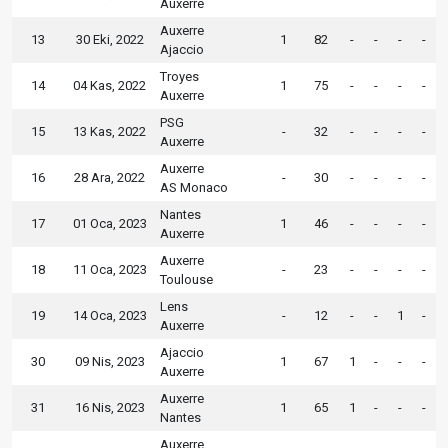
Auxerre
Auxerre
13
30 Eki, 2022
1
82
-
-
-
-
Ajaccio
Troyes
14
04 Kas, 2022
1
75
-
-
-
-
Auxerre
PSG
15
13 Kas, 2022
-
32
-
-
-
-
Auxerre
Auxerre
16
28 Ara, 2022
-
30
-
-
-
-
AS Monaco
Nantes
17
01 Oca, 2023
1
46
-
-
-
-
Auxerre
Auxerre
18
11 Oca, 2023
-
23
-
-
-
-
Toulouse
Lens
19
14 Oca, 2023
-
12
-
-
1
-
Auxerre
Ajaccio
30
09 Nis, 2023
1
67
1
-
-
-
Auxerre
Auxerre
31
16 Nis, 2023
1
65
1
-
-
-
Nantes
Auxerre