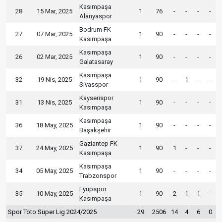
Kasımpaşa
28
15 Mar, 2025
1
76
-
-
-
-
Alanyaspor
Bodrum FK
27
07 Mar, 2025
1
90
-
-
-
-
Kasımpaşa
Kasımpaşa
26
02 Mar, 2025
1
90
-
-
-
-
Galatasaray
Kasımpaşa
32
19 Nis, 2025
1
90
-
1
-
-
Sivasspor
Kayserispor
31
13 Nis, 2025
1
90
-
-
-
-
Kasımpaşa
Kasımpaşa
36
18 May, 2025
1
90
-
-
-
-
Başakşehir
Gaziantep FK
37
24 May, 2025
1
90
1
-
-
-
Kasımpaşa
Kasımpaşa
34
05 May, 2025
1
90
-
-
-
-
Trabzonspor
Eyüpspor
35
10 May, 2025
1
90
2
1
1
-
Kasımpaşa
Spor Toto Süper Lig 2024/2025
29
2506
14
4
6
0