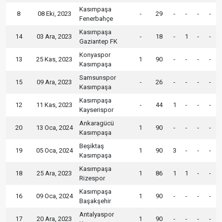
Kasımpaşa
8
08 Eki, 2023
-
29
-
-
-
-
Fenerbahçe
Kasımpaşa
14
03 Ara, 2023
-
18
-
1
-
-
Gaziantep FK
Konyaspor
13
25 Kas, 2023
1
90
-
-
-
-
Kasımpaşa
Samsunspor
15
09 Ara, 2023
-
26
-
-
-
-
Kasımpaşa
Kasımpaşa
12
11 Kas, 2023
-
44
1
-
-
-
Kayserispor
Ankaragücü
20
13 Oca, 2024
1
90
-
-
-
-
Kasımpaşa
Beşiktaş
19
05 Oca, 2024
1
90
3
-
-
-
Kasımpaşa
Kasımpaşa
18
25 Ara, 2023
1
86
1
1
-
-
Rizespor
Kasımpaşa
16
09 Oca, 2024
1
90
-
-
-
-
Başakşehir
Antalyaspor
17
20 Ara, 2023
1
90
-
-
-
-