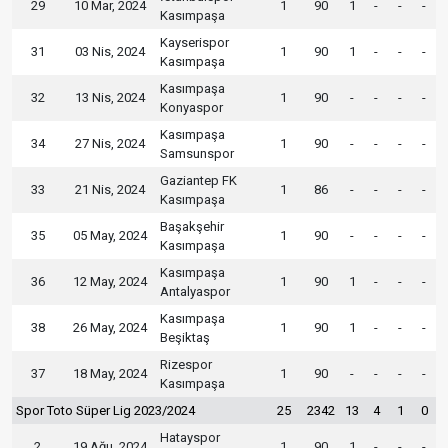
29
10 Mar, 2024
1
90
1
-
-
-
Kasımpaşa
Kayserispor
31
03 Nis, 2024
1
90
1
-
-
-
Kasımpaşa
Kasımpaşa
32
13 Nis, 2024
1
90
-
-
-
-
Konyaspor
Kasımpaşa
34
27 Nis, 2024
1
90
-
-
-
-
Samsunspor
Gaziantep FK
33
21 Nis, 2024
1
86
-
-
-
-
Kasımpaşa
Başakşehir
35
05 May, 2024
1
90
-
-
-
-
Kasımpaşa
Kasımpaşa
36
12 May, 2024
1
90
1
-
-
-
Antalyaspor
Kasımpaşa
38
26 May, 2024
1
90
1
-
-
-
Beşiktaş
Rizespor
37
18 May, 2024
1
90
-
-
-
-
Kasımpaşa
Spor Toto Süper Lig 2023/2024
25
2342
13
4
1
0
Hatayspor
2
19 Ağu, 2024
1
90
1
-
-
-