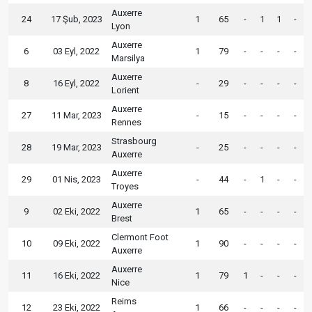
Auxerre
24
17 Şub, 2023
1
65
-
1
1
-
Lyon
Auxerre
6
03 Eyl, 2022
1
79
-
-
-
-
Marsilya
Auxerre
8
16 Eyl, 2022
-
29
-
-
-
-
Lorient
Auxerre
27
11 Mar, 2023
-
15
-
-
-
-
Rennes
Strasbourg
28
19 Mar, 2023
-
25
-
-
-
-
Auxerre
Auxerre
29
01 Nis, 2023
-
44
-
1
-
-
Troyes
Auxerre
9
02 Eki, 2022
1
65
-
-
-
-
Brest
Clermont Foot
10
09 Eki, 2022
1
90
-
-
-
-
Auxerre
Auxerre
11
16 Eki, 2022
1
79
1
-
-
-
Nice
Reims
12
23 Eki, 2022
1
66
-
-
-
-