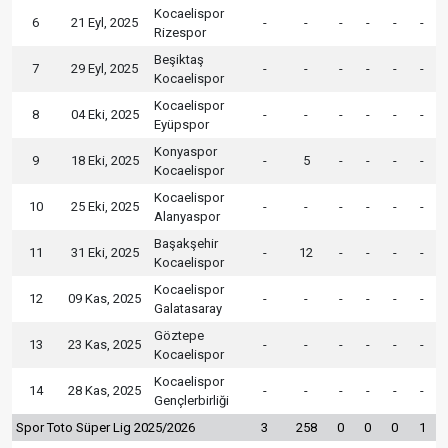
Kocaelispor
6
21 Eyl, 2025
-
-
-
-
-
-
Rizespor
Beşiktaş
7
29 Eyl, 2025
-
-
-
-
-
-
Kocaelispor
Kocaelispor
8
04 Eki, 2025
-
-
-
-
-
-
Eyüpspor
Konyaspor
9
18 Eki, 2025
-
5
-
-
-
-
Kocaelispor
Kocaelispor
10
25 Eki, 2025
-
-
-
-
-
-
Alanyaspor
Başakşehir
11
31 Eki, 2025
-
12
-
-
-
-
Kocaelispor
Kocaelispor
12
09 Kas, 2025
-
-
-
-
-
-
Galatasaray
Göztepe
13
23 Kas, 2025
-
-
-
-
-
-
Kocaelispor
Kocaelispor
14
28 Kas, 2025
-
-
-
-
-
-
Gençlerbirliği
Spor Toto Süper Lig 2025/2026
3
258
0
0
0
1