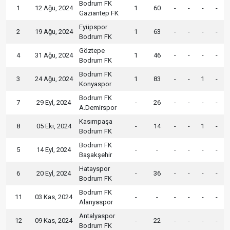
Bodrum FK
1
12 Ağu, 2024
1
60
-
-
-
-
Gaziantep FK
Eyüpspor
2
19 Ağu, 2024
1
63
-
-
-
-
Bodrum FK
Göztepe
4
31 Ağu, 2024
1
46
-
-
-
-
Bodrum FK
Bodrum FK
3
24 Ağu, 2024
1
83
-
-
1
-
Konyaspor
Bodrum FK
7
29 Eyl, 2024
-
26
-
-
-
-
A.Demirspor
Kasımpaşa
8
05 Eki, 2024
-
14
-
-
1
-
Bodrum FK
Bodrum FK
5
14 Eyl, 2024
-
-
-
-
-
-
Başakşehir
Hatayspor
6
20 Eyl, 2024
-
36
-
-
-
-
Bodrum FK
Bodrum FK
11
03 Kas, 2024
-
-
-
-
-
-
Alanyaspor
Antalyaspor
12
09 Kas, 2024
-
22
-
-
-
-
Bodrum FK