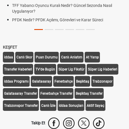
TFF Yabancı Oyuncu Kuralı Nedir? Güncel Sezonda Nasıl
Uygulanıyor?
PFDK Nedir? PFDK Açılımı, Görevleri ve Karar Süreci
KEŞFET
iddaa
Canlı Skor
Puan Durumu
Canlı Anlatım
At Yarışı
Transfer Haberleri
TV'de Bugün
Süper Lig Fikstür
Süper Lig Haberleri
iddaa Programı
Galatasaray
Fenerbahçe
Beşiktaş
Trabzonspor
Galatasaray Transfer
Fenerbahçe Transfer
Beşiktaş Transfer
Trabzonspor Transfer
Canlı İzle
iddaa Sonuçları
Aktif Sayaç
Takip Et