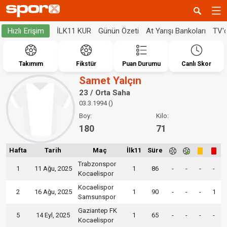
İLK11 KUR
Günün Özeti
At Yarışı Bankoları
TV'
Hızlı Erişim
Takımım
Fikstür
Puan Durumu
Canlı Skor
Samet Yalçın
23 / Orta Saha
03.3.1994 ()
Boy:
Kilo:
180
71
Hafta
Tarih
Maç
İlk11
Süre
Trabzonspor
1
11 Ağu, 2025
1
86
-
-
-
-
Kocaelispor
Kocaelispor
2
16 Ağu, 2025
1
90
-
-
-
1
Samsunspor
Gaziantep FK
5
14 Eyl, 2025
1
65
-
-
-
-
Kocaelispor