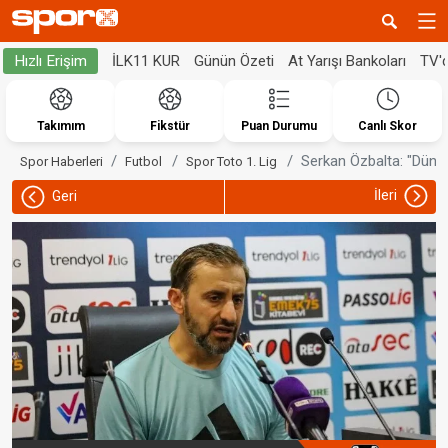
İLK11 KUR
Günün Özeti
At Yarışı Bankoları
TV'
Hızlı Erişim
Takımım
Fikstür
Puan Durumu
Canlı Skor
Serkan Özbalta: "Dünya
Spor Haberleri
Futbol
Spor Toto 1. Lig
İleri
Geri