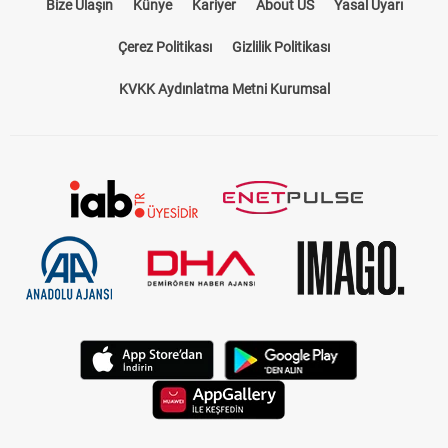
Bize Ulaşın
Künye
Kariyer
About US
Yasal Uyarı
Çerez Politikası
Gizlilik Politikası
KVKK Aydınlatma Metni Kurumsal