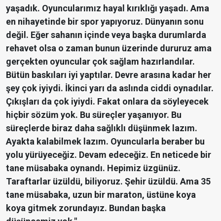
yaşadık. Oyuncularımız hayal kırıklığı yaşadı. Ama
en nihayetinde bir spor yapıyoruz. Dünyanın sonu
değil. Eğer sahanın içinde veya başka durumlarda
rehavet olsa o zaman bunun üzerinde dururuz ama
gerçekten oyuncular çok sağlam hazırlandılar.
Bütün baskıları iyi yaptılar. Devre arasına kadar her
şey çok iyiydi. İkinci yarı da aslında ciddi oynadılar.
Çıkışları da çok iyiydi. Fakat onlara da söyleyecek
hiçbir sözüm yok. Bu süreçler yaşanıyor. Bu
süreçlerde biraz daha sağlıklı düşünmek lazım.
Ayakta kalabilmek lazım. Oyuncularla beraber bu
yolu yürüyeceğiz. Devam edeceğiz. En neticede bir
tane müsabaka oynandı. Hepimiz üzgünüz.
Taraftarlar üzüldü, biliyoruz. Şehir üzüldü. Ama 35
tane müsabaka, uzun bir maraton, üstüne koya
koya gitmek zorundayız. Bundan başka