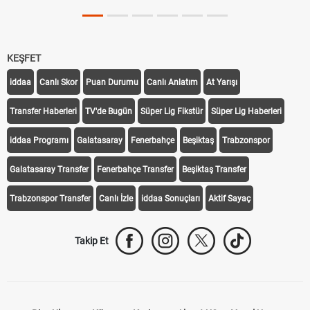
KEŞFET
iddaa
Canlı Skor
Puan Durumu
Canlı Anlatım
At Yarışı
Transfer Haberleri
TV'de Bugün
Süper Lig Fikstür
Süper Lig Haberleri
iddaa Programı
Galatasaray
Fenerbahçe
Beşiktaş
Trabzonspor
Galatasaray Transfer
Fenerbahçe Transfer
Beşiktaş Transfer
Trabzonspor Transfer
Canlı İzle
iddaa Sonuçları
Aktif Sayaç
Takip Et