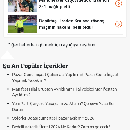
Manchester City, Atletico Madrid'i
3-1 mağlup etti
Beşiktaş-Hradec Kralove rövanş
maçının hakemi belli oldu!
Diğer haberleri görmek için aşağıya kaydırın.
Şu An Popüler İçerikler
mı? Pazar Günü İnşaat
Bedelli askerlik çarşı izni var mı? 2026 zi
Kuyumcular cumartesi, pazar günü açık 
l Yelekçi Manifest'ten
cumartesi-pazar günü kaça kadar açık?
Hafta Sonları Yıllık İzinden Sayılır mı? Yı
mı? Çerçeve Yasa Son
Cumartesi ve Pazar Detayı
Aras Kargo Cumartesi-pazar açık mı? 20
 mı? 2026
Cumartesi çalışma saatleri!
? Zam mı gelecek?
Hazırlık Maçı ve Dostluk Maçı Nedir? Res