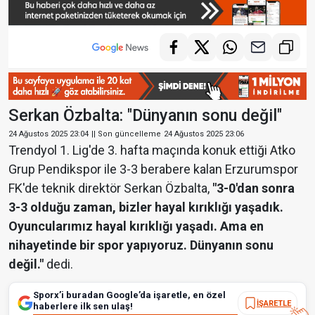
Serkan Özbalta: "Dünyanın sonu değil"
24 Ağustos 2025 23:04
|| Son güncelleme
24 Ağustos 2025 23:06
Trendyol 1. Lig'de 3. hafta maçında konuk ettiği Atko
Grup Pendikspor ile 3-3 berabere kalan Erzurumspor
FK'de teknik direktör Serkan Özbalta,
"3-0'dan sonra
3-3 olduğu zaman, bizler hayal kırıklığı yaşadık.
Oyuncularımız hayal kırıklığı yaşadı. Ama en
nihayetinde bir spor yapıyoruz. Dünyanın sonu
değil."
dedi.
Sporx’i buradan Google’da işaretle, en özel
İŞARETLE
haberlere ilk sen ulaş!