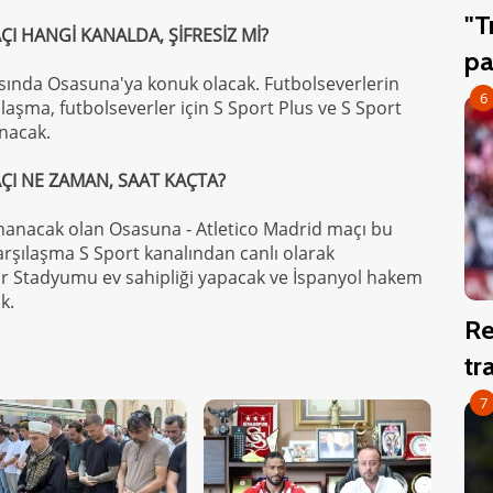
"T
I HANGİ KANALDA, ŞİFRESİZ Mİ?
pa
tasında Osasuna'ya konuk olacak. Futbolseverlerin
6
ılaşma, futbolseverler için S Sport Plus ve S Sport
anacak.
ÇI NE ZAMAN, SAAT KAÇTA?
ynanacak olan Osasuna - Atletico Madrid maçı bu
rşılaşma S Sport kanalından canlı olarak
r Stadyumu ev sahipliği yapacak ve İspanyol hakem
k.
Re
tr
7