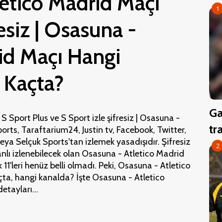
etico Madrid Maçı
1
resiz | Osasuna -
id Maçı Hangi
 Kaçta?
Ga
 Sport Plus ve S Sport izle şifresiz | Osasuna -
tr
orts, Taraftarium24, Justin tv, Facebook, Twitter,
a Selçuk Sports'tan izlemek yasadışıdır. Şifresiz
2
anlı izlenebilecek olan Osasuna - Atletico Madrid
1'leri henüz belli olmadı. Peki, Osasuna - Atletico
ta, hangi kanalda? İşte Osasuna - Atletico
etayları...