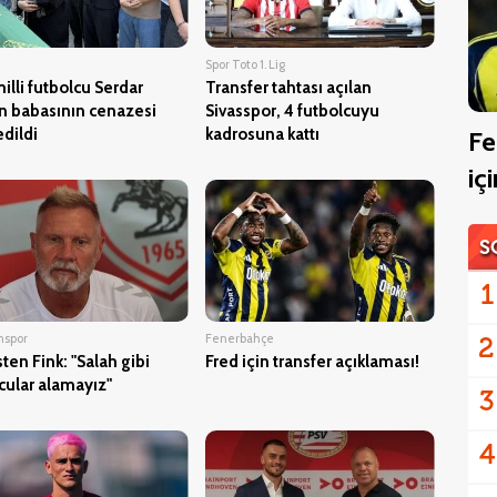
Spor Toto 1. Lig
milli futbolcu Serdar
Transfer tahtası açılan
in babasının cenazesi
Sivasspor, 4 futbolcuyu
dildi
kadrosuna kattı
Fe
iç
S
1
nspor
Fenerbahçe
2
ten Fink: "Salah gibi
Fred için transfer açıklaması!
ular alamayız"
3
4