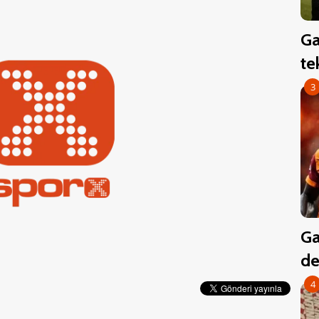
Ga
te
3
Ga
de
4