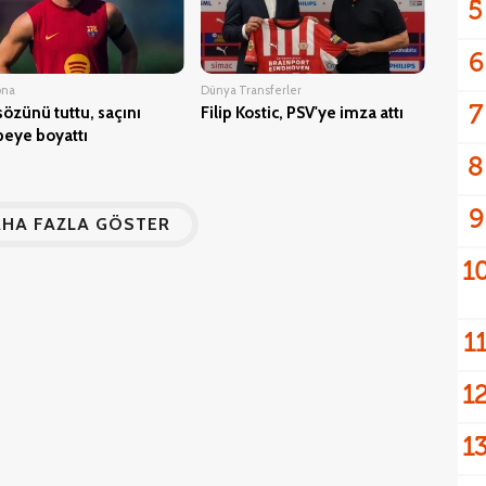
5
6
ona
Dünya Transferler
7
sözünü tuttu, saçını
Filip Kostic, PSV'ye imza attı
eye boyattı
8
9
1
1
Transferler
Gaziantep FK
tan Noa Lang hamlesi
Gaziantep FK'den Halil
Dervişoğlu için görüşme!
1
1