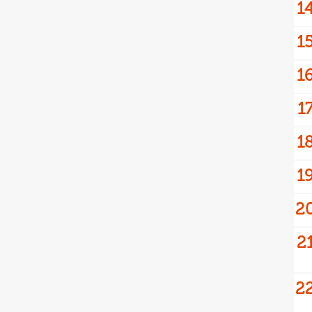
1
1
em
Galatasaray
1
la Nedir? Trivela Vuruşu
Galatasaray'da santrfor için iki
Yapılır?
aday!
1
1
1
2
ş
Real Madrid
Tosun'dan Beşiktaş
Real Madrid'den rekor
2
!
transfer: Yan Diomande
2
em
Spor Toto 1. Lig
on Nedir? Kalecilikte
1. Lig'de ilk hafta hakemleri