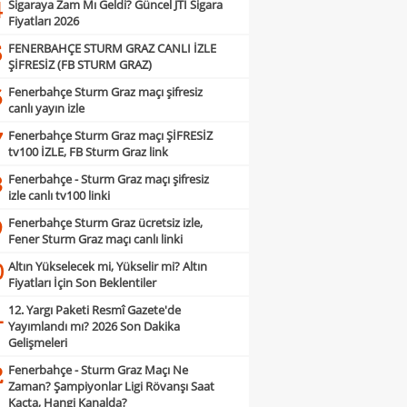
Sigaraya Zam Mı Geldi? Güncel JTI Sigara
4
Fiyatları 2026
FENERBAHÇE STURM GRAZ CANLI İZLE
5
ŞİFRESİZ (FB STURM GRAZ)
Fenerbahçe Sturm Graz maçı şifresiz
6
canlı yayın izle
Fenerbahçe Sturm Graz maçı ŞİFRESİZ
7
tv100 İZLE, FB Sturm Graz link
Fenerbahçe - Sturm Graz maçı şifresiz
8
izle canlı tv100 linki
Fenerbahçe Sturm Graz ücretsiz izle,
9
Fener Sturm Graz maçı canlı linki
Altın Yükselecek mi, Yükselir mi? Altın
0
Fiyatları İçin Son Beklentiler
12. Yargı Paketi Resmî Gazete'de
1
Yayımlandı mı? 2026 Son Dakika
Gelişmeleri
Fenerbahçe - Sturm Graz Maçı Ne
2
Zaman? Şampiyonlar Ligi Rövanşı Saat
Kaçta, Hangi Kanalda?