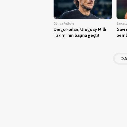
Dünya Futbolu
Barcel
Diego Forlan, Uruguay Milli
Gavi 
Takımı'nın başına geçti!
pemb
Dünya Transferler
Dünya 
Filip Kostic, PSV'ye imza attı
Ajax'