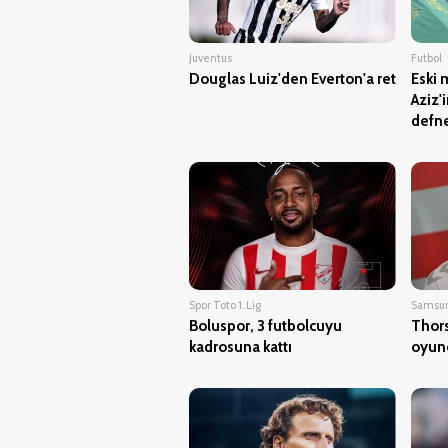
Juventus
Futbol
Douglas Luiz'den Everton'a ret
Eski 
Aziz'
defne
Spor Toto 1. Lig
Samsu
Boluspor, 3 futbolcuyu
Thors
kadrosuna kattı
oyunc