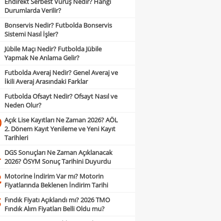
Endirekt Serbest Vuruş Nedir? Hangi
Durumlarda Verilir?
Bonservis Nedir? Futbolda Bonservis
Sistemi Nasıl İşler?
Jübile Maçı Nedir? Futbolda Jübile
Yapmak Ne Anlama Gelir?
Futbolda Averaj Nedir? Genel Averaj ve
İkili Averaj Arasındaki Farklar
Futbolda Ofsayt Nedir? Ofsayt Nasıl ve
Neden Olur?
Açık Lise Kayıtları Ne Zaman 2026? AÖL
0
2. Dönem Kayıt Yenileme ve Yeni Kayıt
Tarihleri
DGS Sonuçları Ne Zaman Açıklanacak
1
2026? ÖSYM Sonuç Tarihini Duyurdu
Motorine İndirim Var mı? Motorin
2
Fiyatlarında Beklenen İndirim Tarihi
Fındık Fiyatı Açıklandı mı? 2026 TMO
3
Fındık Alım Fiyatları Belli Oldu mu?