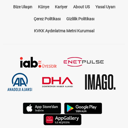
Bize Ulaşın
Künye
Kariyer
About US
Yasal Uyarı
Çerez Politikası
Gizlilik Politikası
KVKK Aydınlatma Metni Kurumsal