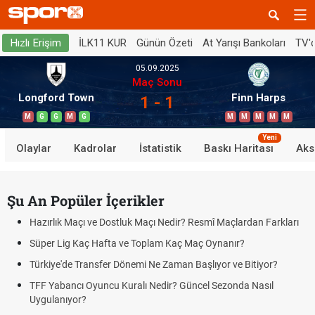
İLK11 KUR
Günün Özeti
At Yarışı Bankoları
TV'
Hızlı Erişim
05.09.2025
Maç Sonu
Longford Town
Finn Harps
1 - 1
M
G
G
M
G
M
M
M
M
M
Yeni
Olaylar
Kadrolar
İstatistik
Baskı Haritası
Aks
Şu An Popüler İçerikler
Hazırlık Maçı ve Dostluk Maçı Nedir? Resmî Maçlardan Farkları
Süper Lig Kaç Hafta ve Toplam Kaç Maç Oynanır?
Türkiye'de Transfer Dönemi Ne Zaman Başlıyor ve Bitiyor?
TFF Yabancı Oyuncu Kuralı Nedir? Güncel Sezonda Nasıl
Uygulanıyor?