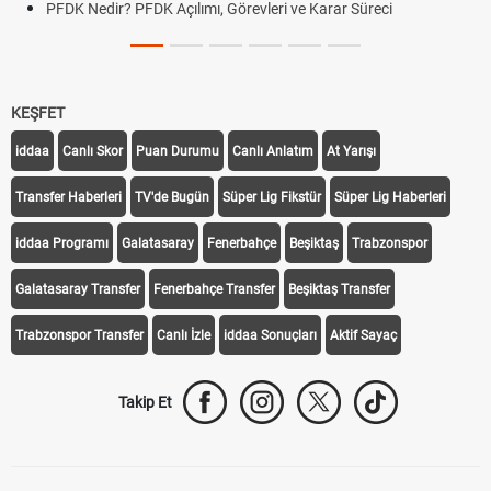
PFDK Nedir? PFDK Açılımı, Görevleri ve Karar Süreci
KEŞFET
iddaa
Canlı Skor
Puan Durumu
Canlı Anlatım
At Yarışı
Transfer Haberleri
TV'de Bugün
Süper Lig Fikstür
Süper Lig Haberleri
iddaa Programı
Galatasaray
Fenerbahçe
Beşiktaş
Trabzonspor
Galatasaray Transfer
Fenerbahçe Transfer
Beşiktaş Transfer
Trabzonspor Transfer
Canlı İzle
iddaa Sonuçları
Aktif Sayaç
Takip Et