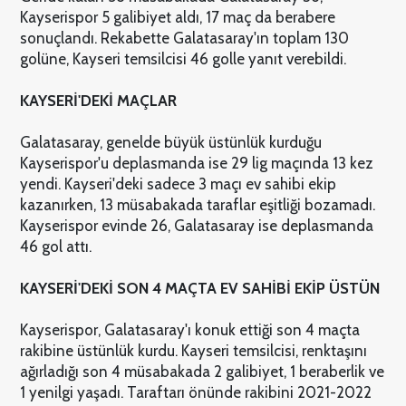
Kayserispor 5 galibiyet aldı, 17 maç da berabere
sonuçlandı. Rekabette Galatasaray'ın toplam 130
golüne, Kayseri temsilcisi 46 golle yanıt verebildi.
KAYSERİ'DEKİ MAÇLAR
Galatasaray, genelde büyük üstünlük kurduğu
Kayserispor'u deplasmanda ise 29 lig maçında 13 kez
yendi. Kayseri'deki sadece 3 maçı ev sahibi ekip
kazanırken, 13 müsabakada taraflar eşitliği bozamadı.
Kayserispor evinde 26, Galatasaray ise deplasmanda
46 gol attı.
KAYSERİ'DEKİ SON 4 MAÇTA EV SAHİBİ EKİP ÜSTÜN
Kayserispor, Galatasaray'ı konuk ettiği son 4 maçta
rakibine üstünlük kurdu. Kayseri temsilcisi, renktaşını
ağırladığı son 4 müsabakada 2 galibiyet, 1 beraberlik ve
1 yenilgi yaşadı. Taraftarı önünde rakibini 2021-2022