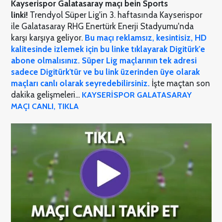
Kayserispor Galatasaray maçı bein Sports
linki!
Trendyol Süper Lig'in 3. haftasında Kayserispor
ile Galatasaray RHG Enertürk Enerji Stadyumu'nda
karşı karşıya geliyor.
Bu maçı reklamsız, kesintisiz, HD
kalitesinde izlemek için bu linke tıklayarak Digitürk'e
abone olmalısınız. Süper Lig maçlarının tek adresi
sadece Digitürk'tür ve bu link üzerinden üye olarak
maçları canlı olarak seyredebilirsiniz.
İşte maçtan son
dakika gelişmeleri...
KAYSERİSPOR GALATASARAY
MAÇI CANLI, TIKLA