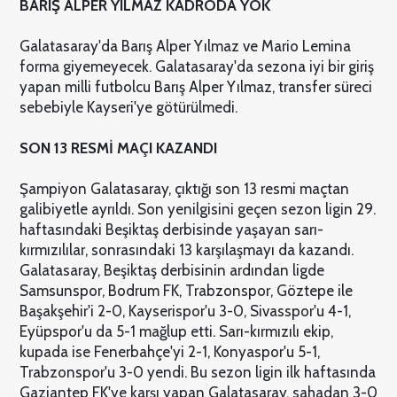
BARIŞ ALPER YILMAZ KADRODA YOK
Galatasaray'da Barış Alper Yılmaz ve Mario Lemina
forma giyemeyecek. Galatasaray'da sezona iyi bir giriş
yapan milli futbolcu Barış Alper Yılmaz, transfer süreci
sebebiyle Kayseri'ye götürülmedi.
SON 13 RESMİ MAÇI KAZANDI
Şampiyon Galatasaray, çıktığı son 13 resmi maçtan
galibiyetle ayrıldı. Son yenilgisini geçen sezon ligin 29.
haftasındaki Beşiktaş derbisinde yaşayan sarı-
kırmızılılar, sonrasındaki 13 karşılaşmayı da kazandı.
Galatasaray, Beşiktaş derbisinin ardından ligde
Samsunspor, Bodrum FK, Trabzonspor, Göztepe ile
Başakşehir'i 2-0, Kayserispor'u 3-0, Sivasspor'u 4-1,
Eyüpspor'u da 5-1 mağlup etti. Sarı-kırmızılı ekip,
kupada ise Fenerbahçe'yi 2-1, Konyaspor'u 5-1,
Trabzonspor'u 3-0 yendi. Bu sezon ligin ilk haftasında
Gaziantep FK'ye karşı yapan Galatasaray, sahadan 3-0