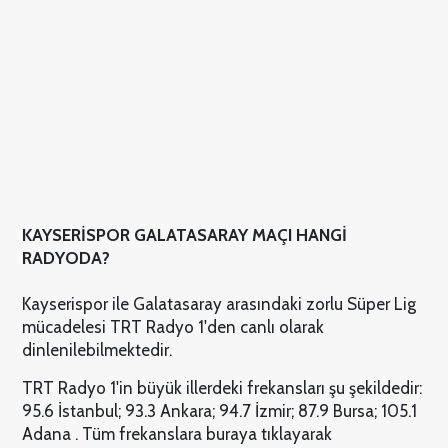
KAYSERİSPOR GALATASARAY MAÇI HANGİ
RADYODA?
Kayserispor ile Galatasaray arasındaki zorlu Süper Lig
mücadelesi TRT Radyo 1'den canlı olarak
dinlenilebilmektedir.
TRT Radyo 1'in büyük illerdeki frekansları şu şekildedir:
95.6 İstanbul; 93.3 Ankara; 94.7 İzmir; 87.9 Bursa; 105.1
Adana . Tüm frekanslara buraya tıklayarak