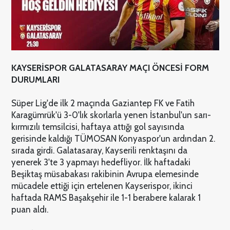
KAYSERİSPOR GALATASARAY MAÇI ÖNCESİ FORM
DURUMLARI
Süper Lig'de ilk 2 maçında Gaziantep FK ve Fatih
Karagümrük'ü 3-0'lık skorlarla yenen İstanbul'un sarı-
kırmızılı temsilcisi, haftaya attığı gol sayısında
gerisinde kaldığı TÜMOSAN Konyaspor'un ardından 2.
sırada girdi. Galatasaray, Kayserili renktaşını da
yenerek 3'te 3 yapmayı hedefliyor. İlk haftadaki
Beşiktaş müsabakası rakibinin Avrupa elemesinde
mücadele ettiği için ertelenen Kayserispor, ikinci
haftada RAMS Başakşehir ile 1-1 berabere kalarak 1
puan aldı.