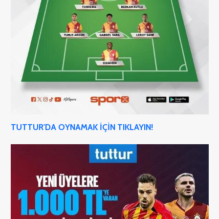
TUTTUR'DA OYNAMAK İÇİN TIKLAYIN!