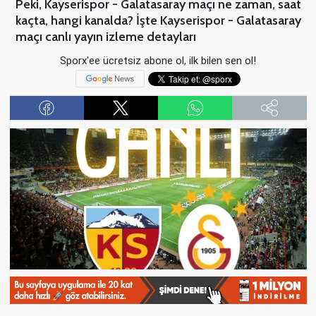
Peki, Kayserispor - Galatasaray maçı ne zaman, saat
kaçta, hangi kanalda? İşte Kayserispor - Galatasaray
maçı canlı yayın izleme detayları
Sporx'ee ücretsiz abone ol, ilk bilen sen ol!