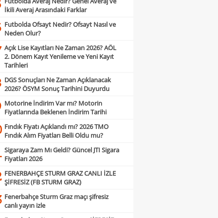
Futbolda Averaj Nedir? Genel Averaj ve
5
İkili Averaj Arasındaki Farklar
Futbolda Ofsayt Nedir? Ofsayt Nasıl ve
6
Neden Olur?
Açık Lise Kayıtları Ne Zaman 2026? AÖL
7
2. Dönem Kayıt Yenileme ve Yeni Kayıt
Tarihleri
DGS Sonuçları Ne Zaman Açıklanacak
8
2026? ÖSYM Sonuç Tarihini Duyurdu
Motorine İndirim Var mı? Motorin
9
Fiyatlarında Beklenen İndirim Tarihi
Fındık Fiyatı Açıklandı mı? 2026 TMO
0
Fındık Alım Fiyatları Belli Oldu mu?
Sigaraya Zam Mı Geldi? Güncel JTI Sigara
1
Fiyatları 2026
FENERBAHÇE STURM GRAZ CANLI İZLE
2
ŞİFRESİZ (FB STURM GRAZ)
Fenerbahçe Sturm Graz maçı şifresiz
3
canlı yayın izle