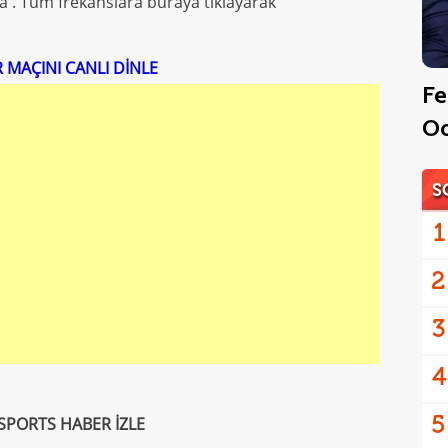
na . Tüm frekanslara buraya tıklayarak
 MAÇINI CANLI DİNLE
Fe
Oo
S
1
2
3
4
5
SPORTS HABER İZLE