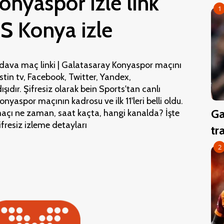
onyaspor izle link
1
GS Konya izle
ava maç linki | Galatasaray Konyaspor maçını
stin tv, Facebook, Twitter, Yandex,
ıdır. Şifresiz olarak bein Sports'tan canlı
nyaspor maçının kadrosu ve ilk 11'leri belli oldu.
Ga
açı ne zaman, saat kaçta, hangi kanalda? İşte
fresiz izleme detayları
tr
2