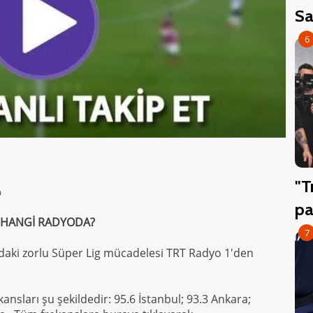
Sa
6
"T
%
pa
 HANGİ RADYODA?
7
daki zorlu Süper Lig mücadelesi TRT Radyo 1'den
kansları şu şekildedir: 95.6 İstanbul; 93.3 Ankara;