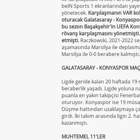
beIN Sports 1 ekranlarından yay
yönetecek.
Karşılaşmanın VAR kol
oturacak
Galatasaray - Konyaspo
bu sezon Başakşehir'in UEFA Konfe
rövanş karşılaşmasını yönetmişti
etmişti.
Raczkowski, 2021-2022 se
aşamasında Marsilya ile deplasm
Marsilya ile 0-0 berabere kalmıştı.
GALATASARAY - KONYASPOR MAÇ
Ligde geride kalan 20 haftada 19 ma
beraberlik yaşadı. Ligde yoluna 
puanla en yakın takipçisi Fenerb
oturuyor. Konyaspor ise 19 müsaba
Düşme hattından uzaklaşmaya çalış
girdi. İki takım arasında ligin 2.
kazanmıştı.
MUHTEMEL 11'LER