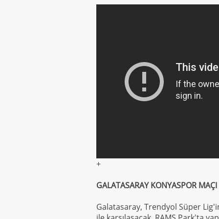
+
GALATASARAY KONYASPOR MAÇI
Galatasaray, Trendyol Süper Lig
ile karşılaşacak. RAMS Park'ta ya