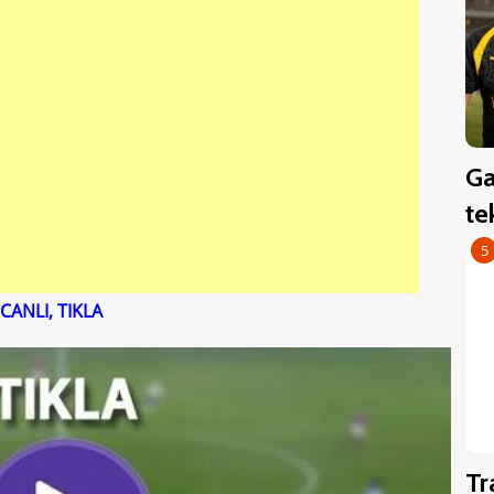
Ga
te
5
ANLI, TIKLA
T