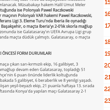
1
ımlanacak. Müsabakayı hakem Halil Umut Meler
tuğunda ise Polonyalı Pawel Raczkowski
1
r maçının Polonyalı VAR hakemi Pawel Raczkowski,
rans Ligi 3. Eleme Turu'nda Iberia ile oynadığı
1
.
Başakşehir, o maçta Iberia'yı 2-0'lık skorla mağlup
zonunda ise Galatasaray'ın UEFA Avrupa Ligi grup
anda maçta düdük çalmıştı. Galatasaray, o maçta
1
1
I ÖNCESİ FORM DURUMLARI
ça çıkan sarı-kırmızılı ekip, 16 galibiyet, 3
2
namağlup devam eden Galatasaray, topladığı 51
ahçe'nin 6 puan önünde liderlik koltuğunda
2
kada 5 galibiyet, 6 beraberlik ve 8 yenilgi yaşadı.
an yeşil-beyazlı ekip, 21 puanla haftaya 13. sırada
2
 haftasında Konya'da yapılan maçı Galatasaray 2-1
2