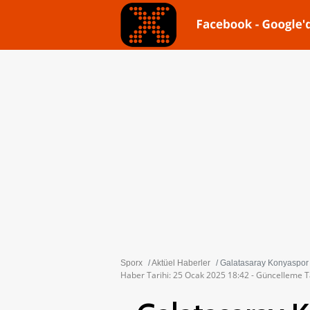
Sporx
Aktüel Haberler
Galatasaray Konyaspor i
Haber Tarihi: 25 Ocak 2025 18:42 - Güncelleme T