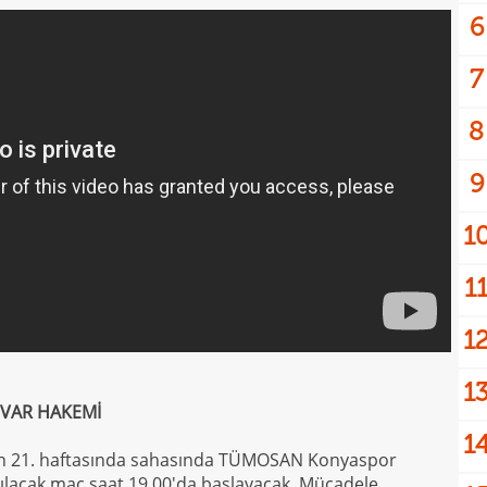
6
7
8
9
1
1
1
1
 VAR HAKEMİ
1
'in 21. haftasında sahasında TÜMOSAN Konyaspor
pılacak maç saat 19.00'da başlayacak. Mücadele