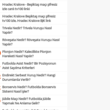
Hradec Kralove - Beşiktaş maçı şifresiz
izle canlı tv100 linki
Hradec Kralove Beşiktaş maçı şifresiz
tv100 izle, Hradec Kralove BJK link
Trivela Nedir? Trivela Vuruşu Nasıl
Yapılır?
Röveşata Nedir? Röveşata Vuruşu Nasıl
Yapılır?
Plonjon Nedir? Kalecilikte Plonjon
0
Hareketi Nasıl Yapılır?
Futbolda Asist Nedir? Bir Pozisyonun
1
Asist Sayılma Kriterleri
Endirekt Serbest Vuruş Nedir? Hangi
2
Durumlarda Verilir?
Bonservis Nedir? Futbolda Bonservis
3
Sistemi Nasıl İşler?
Jübile Maçı Nedir? Futbolda Jübile
4
Yapmak Ne Anlama Gelir?