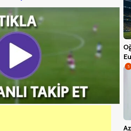
Oğ
Eu
5
Az