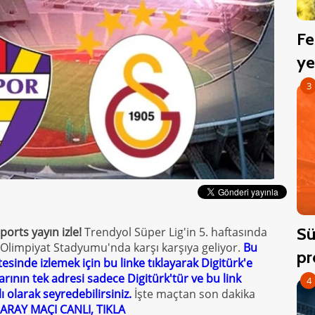
Fe
ye
3
Sü
orts yayın izle!
Trendyol Süper Lig'in 5. haftasında
 Olimpiyat Stadyumu'nda karşı karşıya geliyor.
Bu
pr
tesinde izlemek için bu linke tıklayarak Digitürk'e
rının tek adresi sadece Digitürk'tür ve bu link
4
 olarak seyredebilirsiniz.
İşte maçtan son dakika
RAY MAÇI CANLI, TIKLA