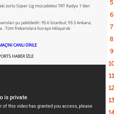
5
aki zorlu Süper Lig mücadelesi TRT Radyo 1'den
6
kansları şu şekildedir: 95.6 İstanbul; 93.3 Ankara;
7
na . Tüm frekanslara buraya tıklayarak
8
AÇINI CANLI DİNLE
9
ORTS HABER İZLE
1
1
1
1
1