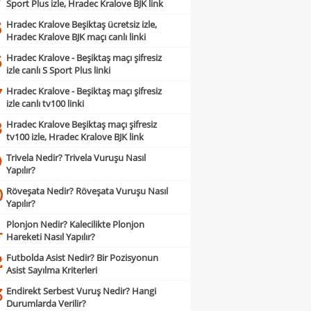
Sport Plus izle, Hradec Kralove BJK link
Hradec Kralove Beşiktaş ücretsiz izle,
5
Hradec Kralove BJK maçı canlı linki
Hradec Kralove - Beşiktaş maçı şifresiz
6
izle canlı S Sport Plus linki
Hradec Kralove - Beşiktaş maçı şifresiz
7
izle canlı tv100 linki
Hradec Kralove Beşiktaş maçı şifresiz
8
tv100 izle, Hradec Kralove BJK link
Trivela Nedir? Trivela Vuruşu Nasıl
9
Yapılır?
Röveşata Nedir? Röveşata Vuruşu Nasıl
0
Yapılır?
Plonjon Nedir? Kalecilikte Plonjon
1
Hareketi Nasıl Yapılır?
Futbolda Asist Nedir? Bir Pozisyonun
2
Asist Sayılma Kriterleri
Endirekt Serbest Vuruş Nedir? Hangi
3
Durumlarda Verilir?