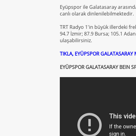
Eyüpspor ile Galatasaray arasınd
canlı olarak dinlenilebilmektedir.
TRT Radyo 1'in büyük illerdeki fre
94.7 İzmir; 87.9 Bursa; 105.1 Ada
ulaşabilirsiniz.
TIKLA, EYÜPSPOR GALATASARAY M
EYÜPSPOR GALATASARAY BEIN SP