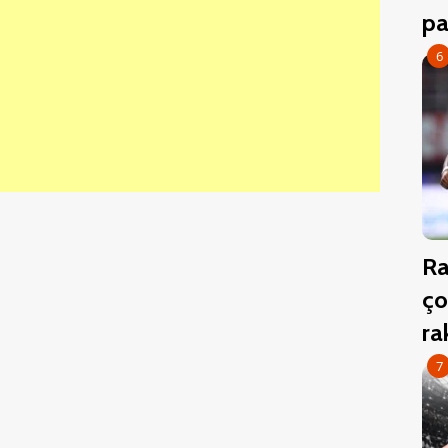
pa
6
Ra
ço
r
7