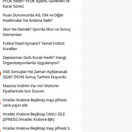
PFDK Nedir? PFDK Açılımı, Görevleri ve
Karar Süreci
Puan Durumunda AG, OM ve Diğer
Kısaltmalar Ne Anlama Gelir?
Skor Ne Demek? Sporda Skor ve Sonuç
Kavramları
Futbol Nasıl Oynanır? Temel Futbol
Kuralları
Deplasman Golü Kuralı Nedir? Hangi
Organizasyonlarda Uygulanıyor?
DGS Sonuçları Ne Zaman Açıklanacak
0
2026? ÖSYM Sonuç Tarihini Duyurdu
Mazota İndirim Var mı? Motorin
1
Fiyatlarında Son Durum
Hradec Kralove Beşiktaş maçı şifresiz
2
canlı yayın izle
Hradec Kralove Beşiktaş CANLI İZLE
3
ŞİFRESİZ (Hradec Kralove BJK)
Hradec Kralove Beşiktaş maçı şifresiz S
4