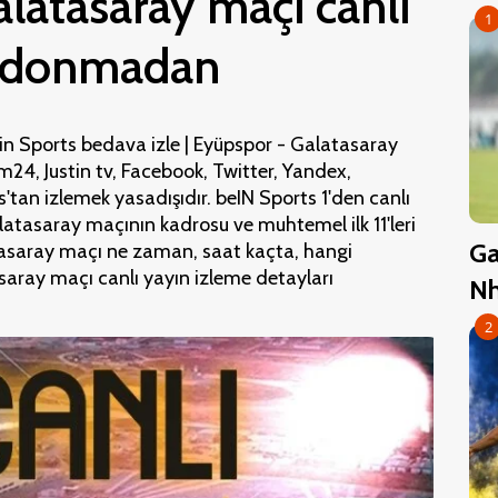
latasaray maçı canlı
1
iz donmadan
n Sports bedava izle | Eyüpspor - Galatasaray
m24, Justin tv, Facebook, Twitter, Yandex,
tan izlemek yasadışıdır. beIN Sports 1'den canlı
latasaray maçının kadrosu ve muhtemel ilk 11'leri
Ga
atasaray maçı ne zaman, saat kaçta, hangi
saray maçı canlı yayın izleme detayları
Nh
2