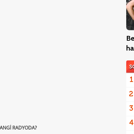
Be
ha
S
1
2
3
4
HANGİ RADYODA?