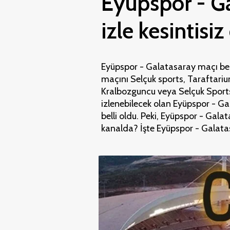
Eyüpspor - Ga
izle kesintis
Eyüpspor - Galatasaray maçı bei
maçını Selçuk sports, Taraftariu
Kralbozguncu veya Selçuk Sports'
izlenebilecek olan Eyüpspor - Ga
belli oldu. Peki, Eyüpspor - Gal
kanalda? İşte Eyüpspor - Galata