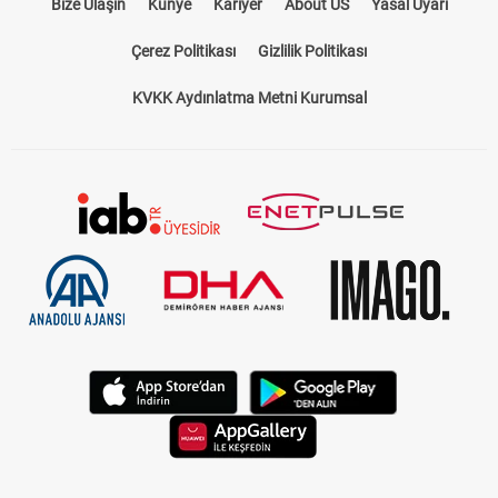
Bize Ulaşın
Künye
Kariyer
About US
Yasal Uyarı
Çerez Politikası
Gizlilik Politikası
KVKK Aydınlatma Metni Kurumsal