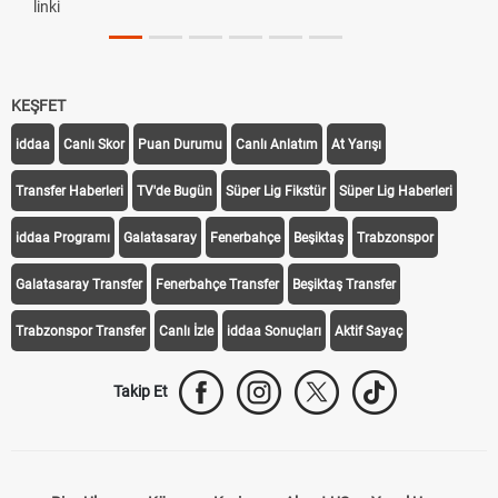
linki
KEŞFET
iddaa
Canlı Skor
Puan Durumu
Canlı Anlatım
At Yarışı
Transfer Haberleri
TV'de Bugün
Süper Lig Fikstür
Süper Lig Haberleri
iddaa Programı
Galatasaray
Fenerbahçe
Beşiktaş
Trabzonspor
Galatasaray Transfer
Fenerbahçe Transfer
Beşiktaş Transfer
Trabzonspor Transfer
Canlı İzle
iddaa Sonuçları
Aktif Sayaç
Takip Et