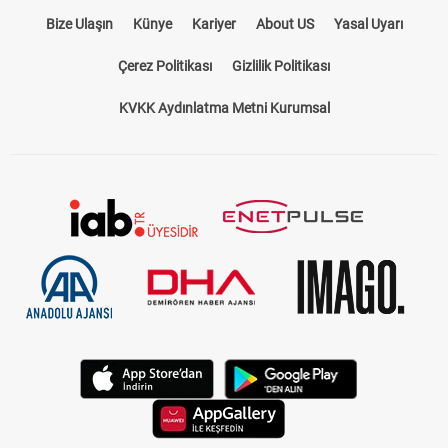
Bize Ulaşın
Künye
Kariyer
About US
Yasal Uyarı
Çerez Politikası
Gizlilik Politikası
KVKK Aydınlatma Metni Kurumsal