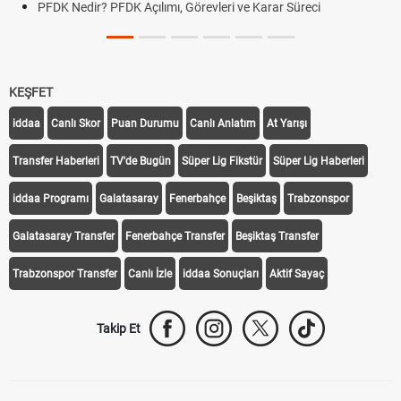
PFDK Nedir? PFDK Açılımı, Görevleri ve Karar Süreci
KEŞFET
iddaa
Canlı Skor
Puan Durumu
Canlı Anlatım
At Yarışı
Transfer Haberleri
TV'de Bugün
Süper Lig Fikstür
Süper Lig Haberleri
iddaa Programı
Galatasaray
Fenerbahçe
Beşiktaş
Trabzonspor
Galatasaray Transfer
Fenerbahçe Transfer
Beşiktaş Transfer
Trabzonspor Transfer
Canlı İzle
iddaa Sonuçları
Aktif Sayaç
Takip Et