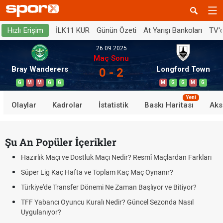
İLK11 KUR
Günün Özeti
At Yarışı Bankoları
TV'
Hızlı Erişim
26.09.2025
Maç Sonu
Bray Wanderers
Longford Town
0 - 2
G
M
M
G
G
M
G
G
M
G
Yeni
Olaylar
Kadrolar
İstatistik
Baskı Haritası
Aks
Şu An Popüler İçerikler
Hazırlık Maçı ve Dostluk Maçı Nedir? Resmî Maçlardan Farkları
Süper Lig Kaç Hafta ve Toplam Kaç Maç Oynanır?
Türkiye'de Transfer Dönemi Ne Zaman Başlıyor ve Bitiyor?
TFF Yabancı Oyuncu Kuralı Nedir? Güncel Sezonda Nasıl
Uygulanıyor?