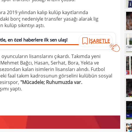
14
satı
ra 2019 yılından kalıp kulüp kayıtlarında
14
Erde
ki borç nedeniyle transfer yasağı alarak lig
 kulüp sıkıntıyı aştı.
14
için
14
Luk
le, en özel haberlere ilk sen ulaş!
İŞARETLE
13
 oyuncuların lisanslarını çıkardı. Takımda yeni
13
Sala
, Mehmet Bağcı, Hasan, Serhat, Bora, Yekta ve
13
sonu
ezondan kalan isimlerin lisansları alındı. Futbol
eki faal takım kadrosunun görselini kulübün sosyal
12
arka
esirspor,
"Mücadele; Ruhumuzda var.
12
şımı yaptı.
itiraf
12
ayrıl
12
talip
12
5 mi
11
Avru