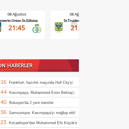
08 Ağustos
08 Ağustos
St.Truiden-Lommel
Standard Liege-Cercle Brugge
Wo
>
21:45
19:15
ON HABERLER
:16
Frankfurt, hazırlık maçında Hull City'yi
:44
rdi!
Kasımpaşa, Muhammed Emin Bektaş'ı
:40
ladı!
Boluspor'da 2 yeni transfer
:36
Samsunspor, Kasımpaşa'yı mağlup etti!
:23
Kocaelispor'dan Muhammed Efe Küçük'e