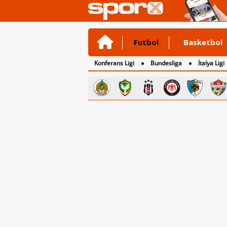
Futbol
Basketbol
Konferans Ligi
Bundesliga
İtalya Ligi
2. Lig
3. Lig