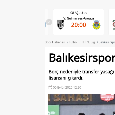
08 Ağustos
08 Ağustos
V. Guimaraes-Arouca
Maritimo-Casa Pia
0-0
<
20:00
DA
Spor Haberleri
Futbol
TFF 3. Lig
Balıkesirsp
Balıkesirspo
Borç nedeniyle transfer yasağı 
lisansını çıkardı.
05 Eylül 2025 12:20