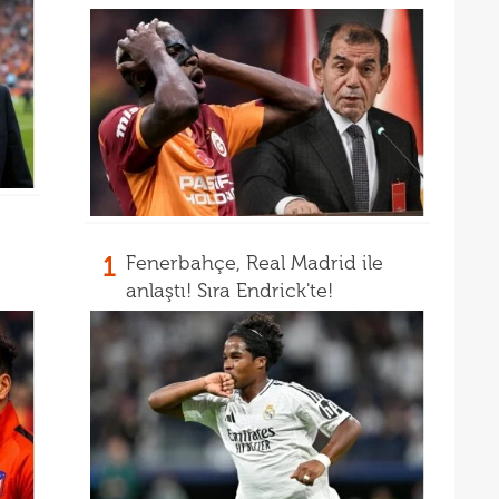
22
21
21
Luk
21
Rulli
1
Fenerbahçe, Real Madrid ile
anlaştı! Sıra Endrick'te!