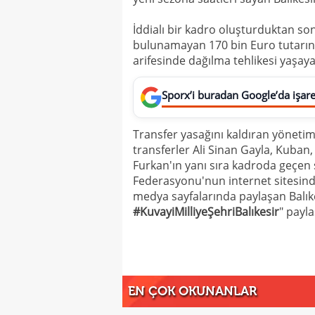
İddialı bir kadro oluşturduktan son
bulunamayan 170 bin Euro tutarında
arifesinde dağılma tehlikesi yaşayan
Sporx’i buradan Google’da işaret
Transfer yasağını kaldıran yönetim
transferler Ali Sinan Gayla, Kuban
Furkan'ın yanı sıra kadroda geçen s
Federasyonu'nun internet sitesind
medya sayfalarında paylaşan Balık
#KuvayiMilliyeŞehriBalıkesir
" payla
EN ÇOK OKUNANLAR