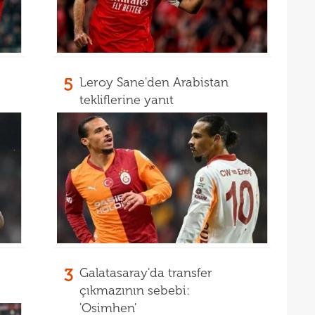
00
Endr
00
Coşk
00
"Fib
5
Leroy Sane'den Arabistan
00
tekliflerine yanıt
Arau
00
kon
00
kaldı
00
fina
23
tale
23
bird
23
22
kattı
3
Galatasaray'da transfer
çıkmazının sebebi:
22
anda
'Osimhen'