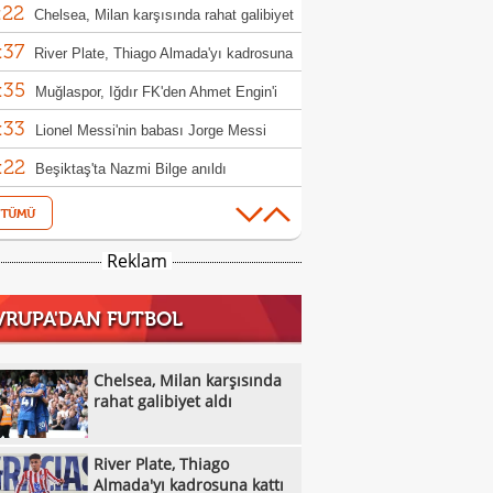
:22
llık imza
Chelsea, Milan karşısında rahat galibiyet
:37
River Plate, Thiago Almada'yı kadrosuna
:35
Muğlaspor, Iğdır FK'den Ahmet Engin'i
:33
fer etti
Lionel Messi'nin babası Jorge Messi
:22
tını kaybetti
Beşiktaş'ta Nazmi Bilge anıldı
:53
Ferran Torres PSG yolunda! 50 milyon
:53
luk transfer
Berkan Kutlu Konyaspor'a veda etti!
Reklam
:38
Salah'a Araklı'da arazi teklifi: O anlar ilgi
VRUPA'DAN FUTBOL
:16
ü
VakıfBank, Çek pasör çaprazı Monika
:09
cuska'yı transfer etti
Eski milli futbolcu Haluk Erdem hayatını
Chelsea, Milan karşısında
:06
etti
rahat galibiyet aldı
Trabzonspor'da transfer uçağı kalkıyor:
:57
win Nunez
Alanyaspor, Baran Ali Gezek ve Şahin
River Plate, Thiago
:48
i kadrosuna kattı
Trabzonspor'da Salah etkisi: Kombine
Almada'yı kadrosuna kattı