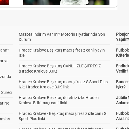
Mazota İndirim Var mı? Motorin Fiyatlarında Son
Plonjon
Durum
Yapılır
anır?
Hradec Kralove Beşiktaş maçı şifresiz canlı yayın
Futbold
izle
Kriterle
or ve
Hradec Kralove Beşiktaş CANLI İZLE ŞİFRESİZ
Endire
(Hradec Kralove BJK)
Verilir?
ezonda
Hradec Kralove Beşiktaş maçı şifresiz S Sport Plus
Bonserv
izle, Hradec Kralove BJK link
İşler?
 Süreci
Hradec Kralove Beşiktaş ücretsiz izle, Hradec
Jübile
Kralove BJK maçı canlı linki
Anlama
ar Ne
Hradec Kralove - Beşiktaş maçı şifresiz izle canlı S
Futbold
Sport Plus linki
Arasınd
amları