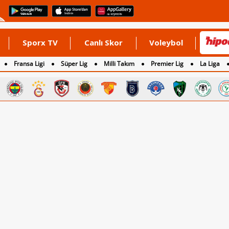
Sporx TV
Canlı Skor
Voleybol
Fransa Ligi
Süper Lig
Milli Takım
Premier Lig
La Liga