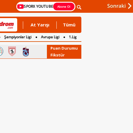
SPORX YOUTUBE
Abone Ol
At Yarışı
Tümü
Şampiyonlar Ligi
Avrupa Ligi
1.Lig
Puan Durumu
Fikstür