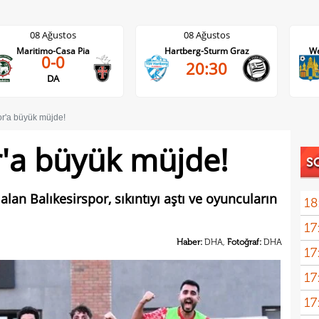
08 Ağustos
08 Ağustos
Hartberg-Sturm Graz
Westerlo-Union St.Gilloise
20:30
21:45
or'a büyük müjde!
r'a büyük müjde!
S
alan Balıkesirspor, sıkıntıyı aştı ve oyuncuların
18
17
devi
Haber:
DHA,
Fotoğraf:
DHA
17
açık
17
17