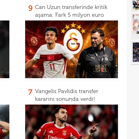
9
Can Uzun transferinde kritik
11
aşama: Fark 5 milyon euro
11
sebe
11
Höjb
10
yanı
10
soru
10
yıld
10
10
7
Vangelis Pavlidis transfer
10
"Sen
kararını sonunda verdi!
10
vazg
10
açı
09
09