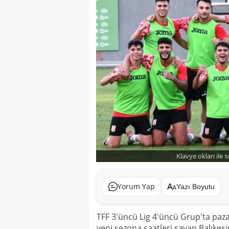
Klavye okları ile 
Yorum Yap
Yazı Boyutu
TFF 3'üncü Lig 4'üncü Grup'ta pa
yeni sezona saatleri sayan Balıkesi