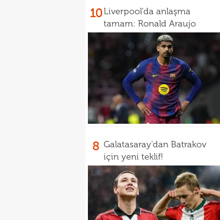
10
Liverpool'da anlaşma
tamam: Ronald Araujo
8
Galatasaray'dan Batrakov
için yeni teklif!