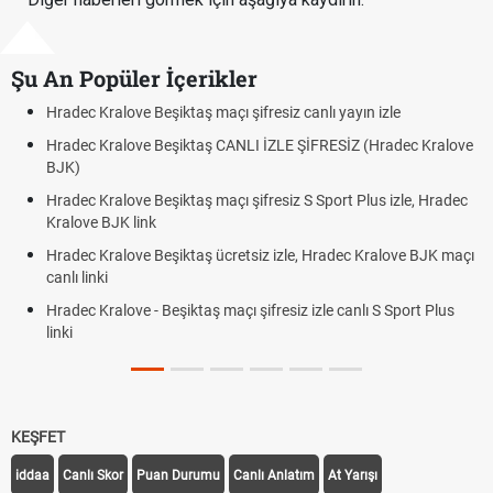
Şu An Popüler İçerikler
izle
Hradec Kralove - Beşiktaş maçı şifresiz izle canlı tv10
radec Kralove
Hradec Kralove Beşiktaş maçı şifresiz tv100 izle, Hr
BJK link
s izle, Hradec
Trivela Nedir? Trivela Vuruşu Nasıl Yapılır?
Röveşata Nedir? Röveşata Vuruşu Nasıl Yapılır?
alove BJK maçı
Plonjon Nedir? Kalecilikte Plonjon Hareketi Nasıl Yapı
S Sport Plus
KEŞFET
iddaa
Canlı Skor
Puan Durumu
Canlı Anlatım
At Yarışı