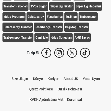
Transfer Haberleri
TV'de Bugün
Süper Lig Fikstür
Süper Lig Haberleri
iddaa Programı
Galatasaray
Fenerbahçe
Beşiktaş
Trabzonspor
Galatasaray Transfer
Fenerbahçe Transfer
Beşiktaş Transfer
Trabzonspor Transfer
Canlı İzle
iddaa Sonuçları
Aktif Sayaç
Takip Et
Bize Ulaşın
Künye
Kariyer
About US
Yasal Uyarı
Çerez Politikası
Gizlilik Politikası
KVKK Aydınlatma Metni Kurumsal