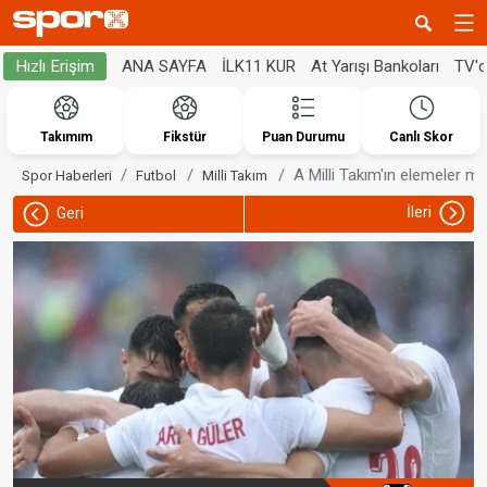
ANA SAYFA
İLK11 KUR
At Yarışı Bankoları
TV'
Hızlı Erişim
Takımım
Fikstür
Puan Durumu
Canlı Skor
A Milli Takım'ın elemeler me
Spor Haberleri
Futbol
Milli Takım
İleri
Geri