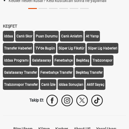
Kediler neden kusar? Kedi kustuktan sonra ne yapılmalı
KEŞFET
iddaa
Canlı Skor
Puan Durumu
Canlı Anlatım
At Yarışı
Transfer Haberleri
TV'de Bugün
Süper Lig Fikstür
Süper Lig Haberleri
iddaa Programı
Galatasaray
Fenerbahçe
Beşiktaş
Trabzonspor
Galatasaray Transfer
Fenerbahçe Transfer
Beşiktaş Transfer
Trabzonspor Transfer
Canlı İzle
iddaa Sonuçları
Aktif Sayaç
Takip Et
Bize Ulaşın
Künye
Kariyer
About US
Yasal Uyarı