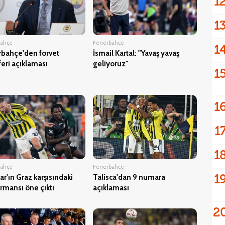
1
1
bahçe
Fenerbahçe
1
bahçe'den forvet
İsmail Kartal: "Yavaş yavaş
feri açıklaması
geliyoruz"
1
1
1
1
bahçe
Fenerbahçe
1
iar'ın Graz karşısındaki
Talisca'dan 9 numara
rmansı öne çıktı
açıklaması
2