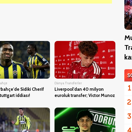
M
Tr
ka
S
bahçe
Dünya Transferler
1
bahçe'de Sidiki Cherif
Liverpool'dan 40 milyon
tuttgart iddiası!
euroluk transfer; Victor Munoz
2
3
4