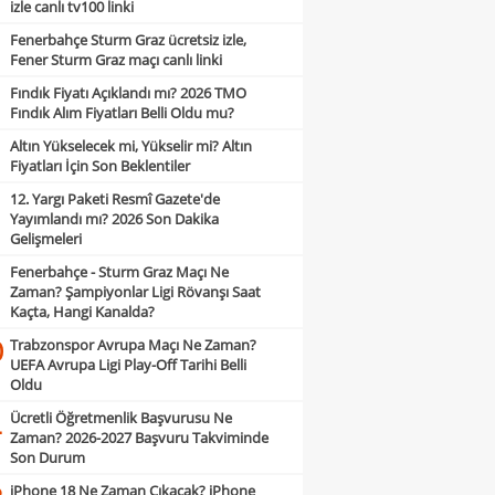
izle canlı tv100 linki
Fenerbahçe Sturm Graz ücretsiz izle,
Fener Sturm Graz maçı canlı linki
Fındık Fiyatı Açıklandı mı? 2026 TMO
Fındık Alım Fiyatları Belli Oldu mu?
Altın Yükselecek mi, Yükselir mi? Altın
Fiyatları İçin Son Beklentiler
12. Yargı Paketi Resmî Gazete'de
Yayımlandı mı? 2026 Son Dakika
Gelişmeleri
Fenerbahçe - Sturm Graz Maçı Ne
Zaman? Şampiyonlar Ligi Rövanşı Saat
Kaçta, Hangi Kanalda?
Trabzonspor Avrupa Maçı Ne Zaman?
0
UEFA Avrupa Ligi Play-Off Tarihi Belli
Oldu
Ücretli Öğretmenlik Başvurusu Ne
1
Zaman? 2026-2027 Başvuru Takviminde
Son Durum
iPhone 18 Ne Zaman Çıkacak? iPhone