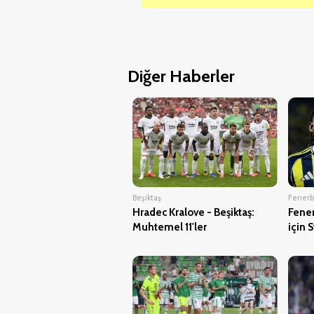
Diğer Haberler
Beşiktaş
Fener
Hradec Kralove - Beşiktaş:
Fener
Muhtemel 11'ler
için S