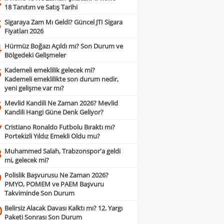
2
18 Tanıtım ve Satış Tarihi
Sigaraya Zam Mı Geldi? Güncel JTI Sigara
3
Fiyatları 2026
Hürmüz Boğazı Açıldı mı? Son Durum ve
4
Bölgedeki Gelişmeler
Kademeli emeklilik gelecek mi?
5
Kademeli emeklilikte son durum nedir,
yeni gelişme var mı?
Mevlid Kandili Ne Zaman 2026? Mevlid
6
Kandili Hangi Güne Denk Geliyor?
Cristiano Ronaldo Futbolu Bıraktı mı?
7
Portekizli Yıldız Emekli Oldu mu?
Muhammed Salah, Trabzonspor'a geldi
8
mi, gelecek mi?
Polislik Başvurusu Ne Zaman 2026?
9
PMYO, POMEM ve PAEM Başvuru
Takviminde Son Durum
Belirsiz Alacak Davası Kalktı mı? 12. Yargı
0
Paketi Sonrası Son Durum