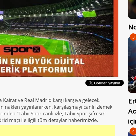
No
3
Er
 Kairat ve Real Madrid karşı karşıya gelecek.
 naklen yayınlanırken, karşılaşmayı canlı izlemek
Ad
nden "Tabii Spor canlı izle, Tabii Spor şifresiz"
iç
rid maçı ile ilgili tüm detaylar haberimizde.
4