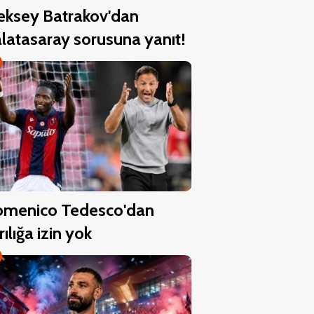
eksey Batrakov'dan
latasaray sorusuna yanıt!
menico Tedesco'dan
rılığa izin yok