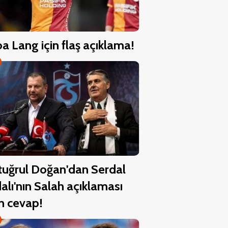
a Lang için flaş açıklama!
tuğrul Doğan'dan Serdal
alı'nın Salah açıklaması
in cevap!