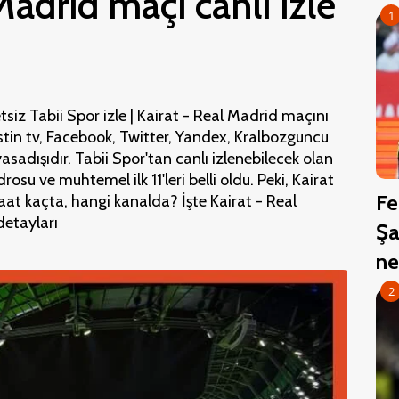
Madrid maçı canlı izle
1
siz Tabii Spor izle | Kairat - Real Madrid maçını
stin tv, Facebook, Twitter, Yandex, Kralbozguncu
sadışıdır. Tabii Spor'tan canlı izlenebilecek olan
su ve muhtemel ilk 11'leri belli oldu. Peki, Kairat
Fe
at kaçta, hangi kanalda? İşte Kairat - Real
detayları
Şa
ne
2