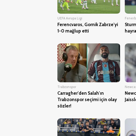
UEFA Avrupa Ligi
Fener
Ferencvaros, Gornik Zabrze'yi
Stur
1-0 mağlup etti
hayra
Trabzonspor
Newcas
Carragher'den Salah'ın
Newca
Trabzonspor seçimi için olay
Jaiss
sözler!