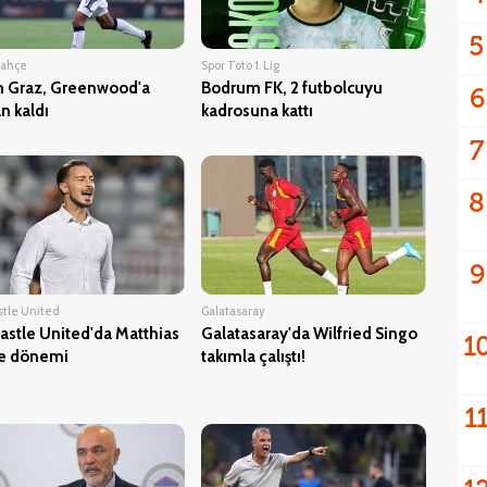
5
bahçe
Spor Toto 1. Lig
m Graz, Greenwood'a
Bodrum FK, 2 futbolcuyu
6
n kaldı
kadrosuna kattı
7
8
9
tle United
Galatasaray
stle United'da Matthias
Galatasaray'da Wilfried Singo
1
le dönemi
takımla çalıştı!
1