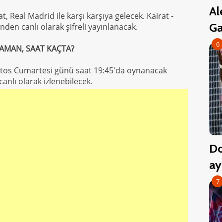
Al
, Real Madrid ile karşı karşıya gelecek. Kairat -
Ga
den canlı olarak şifreli yayınlanacak.
6
ZAMAN, SAAT KAÇTA?
stos Cumartesi günü saat 19:45'da oynanacak
anlı olarak izlenebilecek.
Do
ay
7