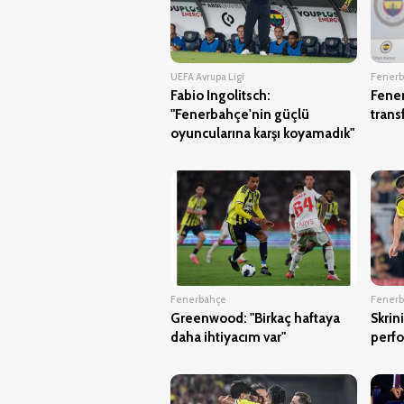
UEFA Avrupa Ligi
Fener
Fabio Ingolitsch:
Fener
"Fenerbahçe'nin güçlü
trans
oyuncularına karşı koyamadık"
Fenerbahçe
Fener
Greenwood: "Birkaç haftaya
Skrin
daha ihtiyacım var"
perfo