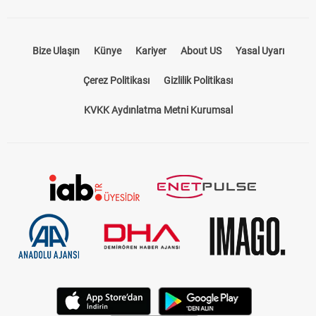
Bize Ulaşın
Künye
Kariyer
About US
Yasal Uyarı
Çerez Politikası
Gizlilik Politikası
KVKK Aydınlatma Metni Kurumsal