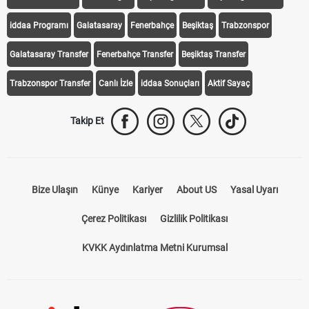
iddaa Programı
Galatasaray
Fenerbahçe
Beşiktaş
Trabzonspor
Galatasaray Transfer
Fenerbahçe Transfer
Beşiktaş Transfer
Trabzonspor Transfer
Canlı İzle
iddaa Sonuçları
Aktif Sayaç
Takip Et
Bize Ulaşın
Künye
Kariyer
About US
Yasal Uyarı
Çerez Politikası
Gizlilik Politikası
KVKK Aydınlatma Metni Kurumsal