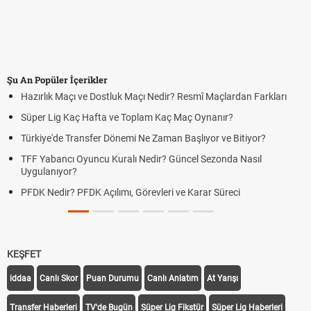
Şu An Popüler İçerikler
Hazırlık Maçı ve Dostluk Maçı Nedir? Resmî Maçlardan Farkları
Süper Lig Kaç Hafta ve Toplam Kaç Maç Oynanır?
Türkiye'de Transfer Dönemi Ne Zaman Başlıyor ve Bitiyor?
TFF Yabancı Oyuncu Kuralı Nedir? Güncel Sezonda Nasıl
Uygulanıyor?
PFDK Nedir? PFDK Açılımı, Görevleri ve Karar Süreci
KEŞFET
iddaa
Canlı Skor
Puan Durumu
Canlı Anlatım
At Yarışı
Transfer Haberleri
TV'de Bugün
Süper Lig Fikstür
Süper Lig Haberleri