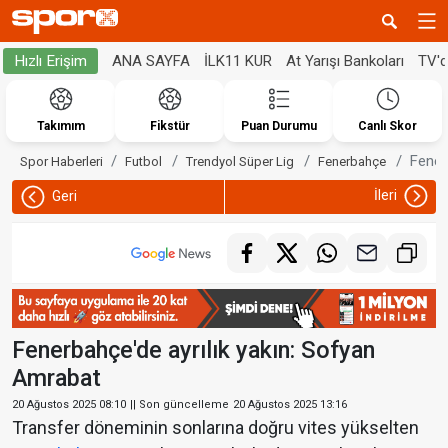
ANA SAYFA
İLK11 KUR
At Yarışı Bankoları
TV'
Hızlı Erişim
Takımım
Fikstür
Puan Durumu
Canlı Skor
Fener
Spor Haberleri
Futbol
Trendyol Süper Lig
Fenerbahçe
İleri
Geri
Fenerbahçe'de ayrılık yakın: Sofyan
Amrabat
20 Ağustos 2025 08:10
|| Son güncelleme
20 Ağustos 2025 13:16
Transfer döneminin sonlarına doğru vites yükselten