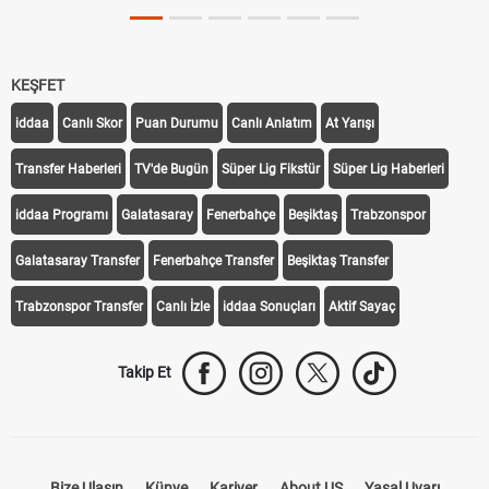
KEŞFET
iddaa
Canlı Skor
Puan Durumu
Canlı Anlatım
At Yarışı
Transfer Haberleri
TV'de Bugün
Süper Lig Fikstür
Süper Lig Haberleri
iddaa Programı
Galatasaray
Fenerbahçe
Beşiktaş
Trabzonspor
Galatasaray Transfer
Fenerbahçe Transfer
Beşiktaş Transfer
Trabzonspor Transfer
Canlı İzle
iddaa Sonuçları
Aktif Sayaç
Takip Et
Bize Ulaşın
Künye
Kariyer
About US
Yasal Uyarı