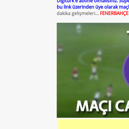
Digitürk'e abone olmalısınız. Süpe
bu link üzerinden üye olarak maçla
dakika gelişmeleri...
FENERBAHÇE 