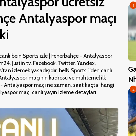
talyaspor ücretsiz
1
ahçe Antalyaspor maçı
ki
anlı bein Sports izle | Fenerbahçe - Antalyaspor
m24, Justin tv, Facebook, Twitter, Yandex,
Ga
tan izlemek yasadışıdır. beIN Sports 1'den canlı
 Antalyaspor maçının kadrosu ve muhtemel ilk
Nh
hçe - Antalyaspor maçı ne zaman, saat kaçta, hangi
2
lyaspor maçı canlı yayın izleme detayları