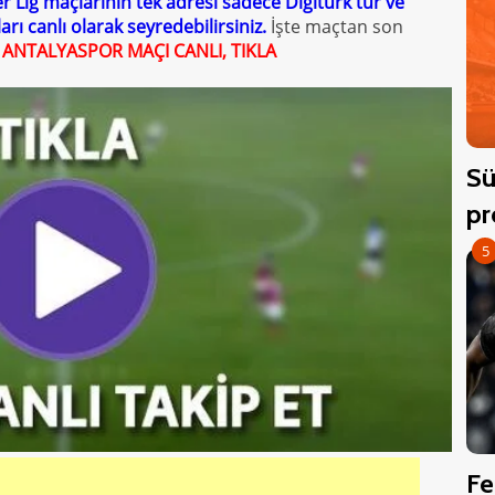
r Lig maçlarının tek adresi sadece Digitürk'tür ve
rı canlı olarak seyredebilirsiniz.
İşte maçtan son
ANTALYASPOR MAÇI CANLI, TIKLA
Sü
pr
5
Fe