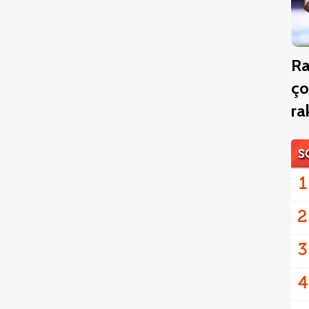
Ra
ço
r
S
1
2
3
4