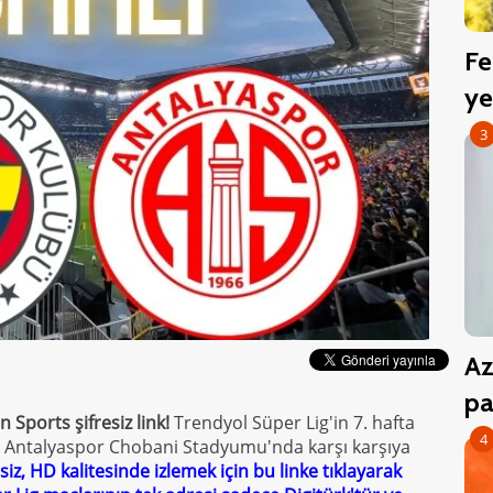
Fe
ye
3
Az
pa
Sports şifresiz link!
Trendyol Süper Lig'in 7. hafta
4
 Antalyaspor Chobani Stadyumu'nda karşı karşıya
siz, HD kalitesinde izlemek için bu linke tıklayarak