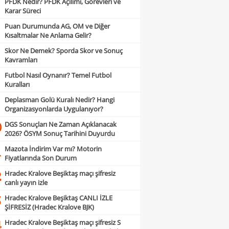
PFDK Nedir? PFDK Açılımı, Görevleri ve
Karar Süreci
Puan Durumunda AG, OM ve Diğer
Kısaltmalar Ne Anlama Gelir?
Skor Ne Demek? Sporda Skor ve Sonuç
Kavramları
Futbol Nasıl Oynanır? Temel Futbol
Kuralları
Deplasman Golü Kuralı Nedir? Hangi
Organizasyonlarda Uygulanıyor?
DGS Sonuçları Ne Zaman Açıklanacak
0
2026? ÖSYM Sonuç Tarihini Duyurdu
Mazota İndirim Var mı? Motorin
1
Fiyatlarında Son Durum
Hradec Kralove Beşiktaş maçı şifresiz
2
canlı yayın izle
Hradec Kralove Beşiktaş CANLI İZLE
3
ŞİFRESİZ (Hradec Kralove BJK)
Hradec Kralove Beşiktaş maçı şifresiz S
4