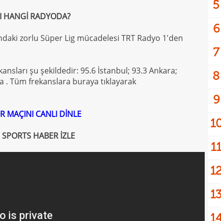
5
I HANGİ RADYODA?
6
ndaki zorlu Süper Lig mücadelesi TRT Radyo 1'den
7
kansları şu şekildedir: 95.6 İstanbul; 93.3 Ankara;
8
na . Tüm frekanslara buraya tıklayarak
9
R MAÇINI CANLI DİNLE
1
SPORTS HABER İZLE
1
1
1
1