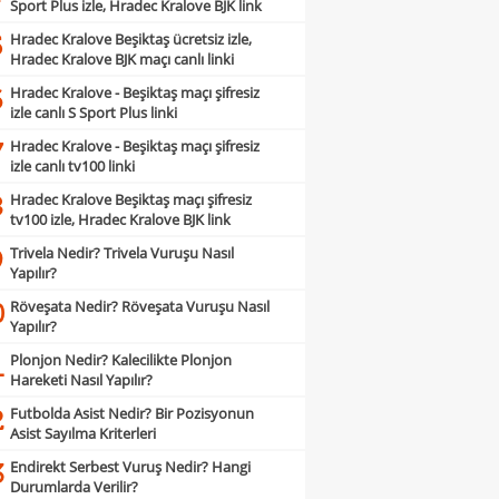
Sport Plus izle, Hradec Kralove BJK link
Hradec Kralove Beşiktaş ücretsiz izle,
5
Hradec Kralove BJK maçı canlı linki
Hradec Kralove - Beşiktaş maçı şifresiz
6
izle canlı S Sport Plus linki
Hradec Kralove - Beşiktaş maçı şifresiz
7
izle canlı tv100 linki
Hradec Kralove Beşiktaş maçı şifresiz
8
tv100 izle, Hradec Kralove BJK link
Trivela Nedir? Trivela Vuruşu Nasıl
9
Yapılır?
Röveşata Nedir? Röveşata Vuruşu Nasıl
0
Yapılır?
Plonjon Nedir? Kalecilikte Plonjon
1
Hareketi Nasıl Yapılır?
Futbolda Asist Nedir? Bir Pozisyonun
2
Asist Sayılma Kriterleri
Endirekt Serbest Vuruş Nedir? Hangi
3
Durumlarda Verilir?