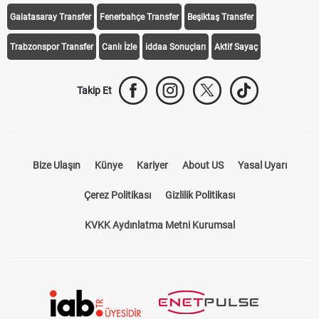
iddaa Programı
Galatasaray
Fenerbahçe
Beşiktaş
Trabzonspor
Galatasaray Transfer
Fenerbahçe Transfer
Beşiktaş Transfer
Trabzonspor Transfer
Canlı İzle
iddaa Sonuçları
Aktif Sayaç
Takip Et
Bize Ulaşın
Künye
Kariyer
About US
Yasal Uyarı
Çerez Politikası
Gizlilik Politikası
KVKK Aydınlatma Metni Kurumsal