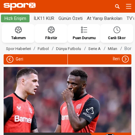
İLK11 KUR
Günün Özeti
At Yarışı Bankoları
TV'
Hızlı Erişim
Takımım
Fikstür
Puan Durumu
Canlı Skor
Bonif
Spor Haberleri
Futbol
Dünya Futbolu
Serie A
Milan
İleri
Geri