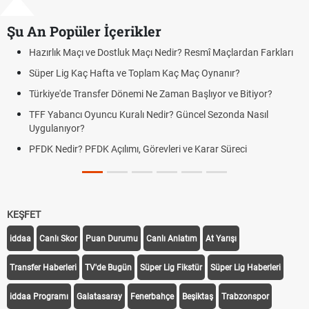
Şu An Popüler İçerikler
ve Dostluk Maçı Nedir? Resmî Maçlardan Farkları
Puan Durumunda A
 Hafta ve Toplam Kaç Maç Oynanır?
Skor Ne Demek? S
nsfer Dönemi Ne Zaman Başlıyor ve Bitiyor?
Futbol Nasıl Oynan
uncu Kuralı Nedir? Güncel Sezonda Nasıl
Deplasman Golü K
Uygulanıyor?
DK Açılımı, Görevleri ve Karar Süreci
DGS Sonuçları Ne
Tarihini Duyurdu
KEŞFET
iddaa
Canlı Skor
Puan Durumu
Canlı Anlatım
At Yarışı
Transfer Haberleri
TV'de Bugün
Süper Lig Fikstür
Süper Lig Haberleri