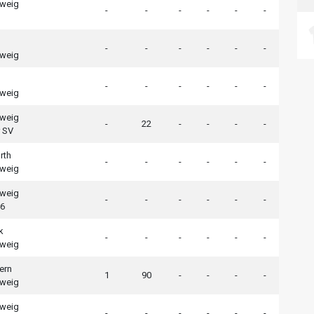
hweig
-
-
-
-
-
-
-
-
-
-
-
-
hweig
-
-
-
-
-
-
hweig
hweig
-
22
-
-
-
-
 SV
rth
-
-
-
-
-
-
hweig
hweig
-
-
-
-
-
-
96
k
-
-
-
-
-
-
hweig
ern
1
90
-
-
-
-
hweig
hweig
-
-
-
-
-
-