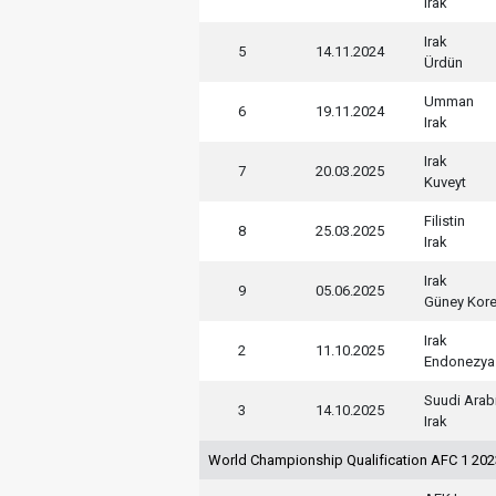
Irak
Irak
5
14.11.2024
Ürdün
Umman
6
19.11.2024
Irak
Irak
7
20.03.2025
Kuveyt
Filistin
8
25.03.2025
Irak
Irak
9
05.06.2025
Güney Kor
Irak
2
11.10.2025
Endonezya
Suudi Arab
3
14.10.2025
Irak
World Championship Qualification AFC 1 20