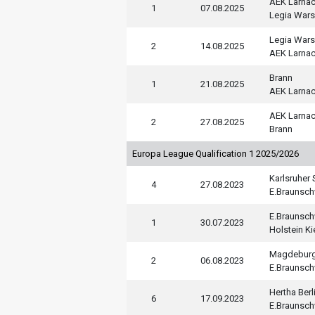
AEK Larna
1
07.08.2025
Legia War
Legia War
2
14.08.2025
AEK Larna
Brann
1
21.08.2025
AEK Larna
AEK Larna
2
27.08.2025
Brann
Europa League Qualification 1 2025/2026
Karlsruher
4
27.08.2023
E.Braunsc
E.Braunsc
1
30.07.2023
Holstein Ki
Magdebur
2
06.08.2023
E.Braunsc
Hertha Berl
6
17.09.2023
E.Braunsc