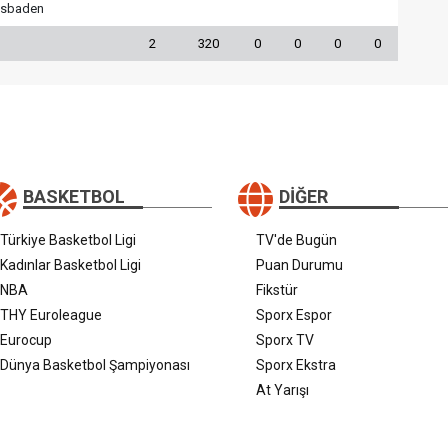
esbaden
2
320
0
0
0
0
BASKETBOL
DIĞER
Türkiye Basketbol Ligi
TV'de Bugün
Kadınlar Basketbol Ligi
Puan Durumu
NBA
Fikstür
THY Euroleague
Sporx Espor
Eurocup
Sporx TV
Dünya Basketbol Şampiyonası
Sporx Ekstra
At Yarışı