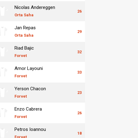
Nicolas Andereggen
26
Orta Saha
Jan Repas
29
Orta Saha
Riad Bajic
32
Forvet
Amor Layouni
33
Forvet
Yerson Chacon
23
Forvet
Enzo Cabrera
26
Forvet
Petros Ioannou
18
Forvet