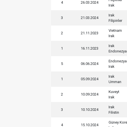
4
26.03.2024
Irak
Irak
3
21.03.2024
Filipinler
Vietnam
2
21.11.2023
Irak
Irak
1
16.11.2023
Endonezya
Endonezya
5
06.06.2024
Irak
Irak
1
05.09.2024
Umman
Kuveyt
2
10.09.2024
Irak
Irak
3
10.10.2024
Filistin
Güney Kor
4
15.10.2024