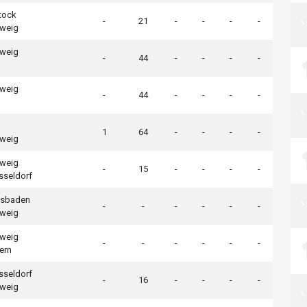
tock
-
21
-
-
-
-
hweig
hweig
-
44
-
-
-
-
hweig
-
44
-
-
-
-
1
64
-
-
-
-
hweig
hweig
-
15
-
-
-
-
sseldorf
esbaden
-
-
-
-
-
-
hweig
hweig
-
-
-
-
-
-
ern
sseldorf
-
16
-
-
-
-
hweig