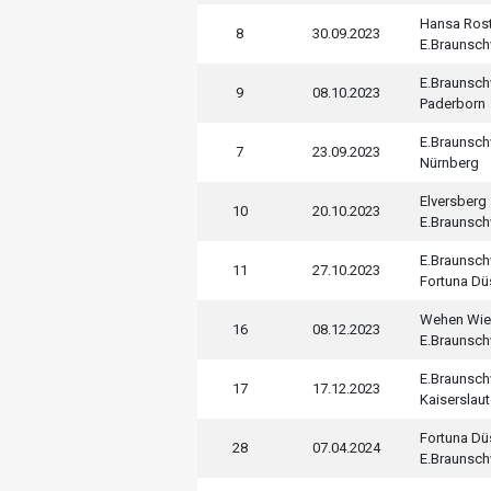
Hansa Ros
8
30.09.2023
E.Braunsc
E.Braunsc
9
08.10.2023
Paderborn
E.Braunsc
7
23.09.2023
Nürnberg
Elversberg
10
20.10.2023
E.Braunsc
E.Braunsc
11
27.10.2023
Fortuna Dü
Wehen Wi
16
08.12.2023
E.Braunsc
E.Braunsc
17
17.12.2023
Kaiserslaut
Fortuna Dü
28
07.04.2024
E.Braunsc