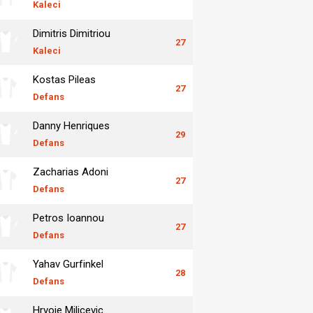
Kaleci
Dimitris Dimitriou
27
Kaleci
Kostas Pileas
27
Defans
Danny Henriques
29
Defans
Zacharias Adoni
27
Defans
Petros Ioannou
27
Defans
Yahav Gurfinkel
28
Defans
Hrvoje Milicevic