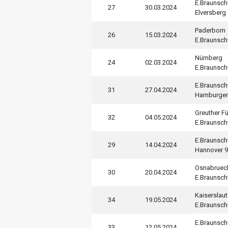
E.Braunsc
27
30.03.2024
Elversberg
Paderborn
26
15.03.2024
E.Braunsc
Nürnberg
24
02.03.2024
E.Braunsc
E.Braunsc
31
27.04.2024
Hamburger
Greuther Fü
32
04.05.2024
E.Braunsc
E.Braunsc
29
14.04.2024
Hannover 
Osnabruec
30
20.04.2024
E.Braunsc
Kaiserslaut
34
19.05.2024
E.Braunsc
E.Braunsc
33
12.05.2024