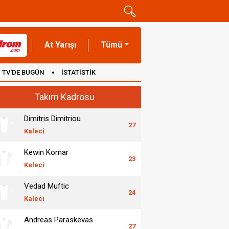
At Yarışı
Tümü
TV'DE BUGÜN
İSTATİSTİK
Takım Kadrosu
Dimitris Dimitriou
27
Kaleci
Kewin Komar
23
Kaleci
Vedad Muftic
24
Kaleci
Andreas Paraskevas
27