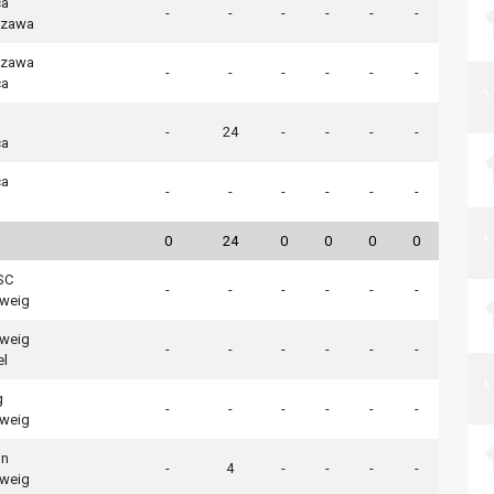
ca
-
-
-
-
-
-
szawa
szawa
-
-
-
-
-
-
ca
-
24
-
-
-
-
ca
ca
-
-
-
-
-
-
0
24
0
0
0
0
 SC
-
-
-
-
-
-
hweig
hweig
-
-
-
-
-
-
el
g
-
-
-
-
-
-
hweig
in
-
4
-
-
-
-
hweig