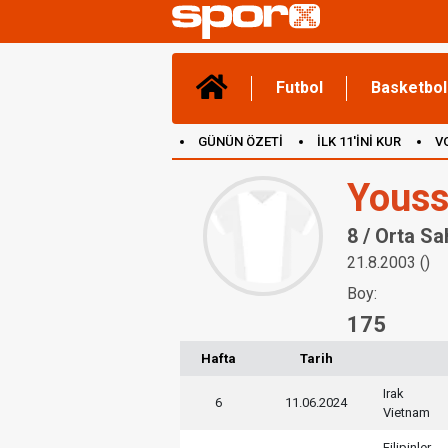
Futbol
Basketbol
GÜNÜN ÖZETİ
İLK 11'İNİ KUR
V
(YENİ) OYUNLAR
CANLI ANLATIM
Youss
8 / Orta Sa
21.8.2003 ()
Boy:
175
Hafta
Tarih
Irak
6
11.06.2024
Vietnam
Filipinler