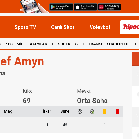
Sporx TV
Canlı Skor
Voleybol
OLEYBOL MİLLİ TAKIMLAR
SÜPER LİG
TRANSFER HABERLERİ
İNGİLTERE
ef Amyn
ha
Kilo:
Mevki:
69
Orta Saha
Maç
İlk11
Süre
1
46
-
-
1
-