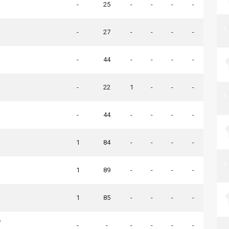
-
25
-
-
-
-
-
27
-
-
-
-
-
44
-
-
-
-
-
22
1
-
-
-
-
44
-
-
-
-
1
84
-
-
-
-
1
89
-
-
-
-
1
85
-
-
-
-
e
-
-
-
-
-
-