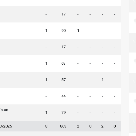
-
17
-
-
-
-
1
90
1
-
-
-
-
17
-
-
-
-
1
63
-
-
-
-
1
87
-
-
1
-
e
-
44
-
-
-
-
istan
1
79
-
-
-
-
23/2025
8
863
2
0
2
0