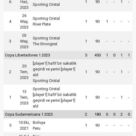
6
Haz,
1
90
-
-
1
-
Sporting Cristal
2023
26
Sporting Cristal
4
May,
1
90
1
-
-
-
River Plate
2023
03
Sporting Cristal
3
May,
1
90
-
-
-
-
The Strongest
2023
Copa Libertadores 1 2023
5
450
1
0
1
1
[player1] hafif bir sakatlık
20
geçirdi ve yerini [player1]
2
Tem,
1
90
-
-
1
-
ald
2023
Sporting Cristal
Sporting Cristal
13
[player1] hafif bir sakatlık
1
Tem,
1
90
-
-
1
-
geçirdi ve yerini [player1]
2023
ald
Copa Sudamericana 1 2023
2
180
0
0
2
0
10 Eki,
Bolivya
5
1
90
-
-
-
-
2021
Peru