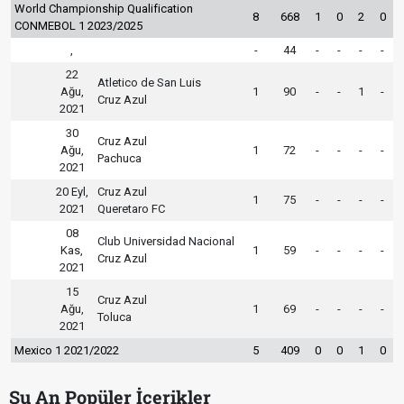
World Championship Qualification
8
668
1
0
2
0
CONMEBOL 1 2023/2025
,
-
44
-
-
-
-
22
Atletico de San Luis
Ağu,
1
90
-
-
1
-
Cruz Azul
2021
30
Cruz Azul
Ağu,
1
72
-
-
-
-
Pachuca
2021
20 Eyl,
Cruz Azul
1
75
-
-
-
-
2021
Queretaro FC
08
Club Universidad Nacional
Kas,
1
59
-
-
-
-
Cruz Azul
2021
15
Cruz Azul
Ağu,
1
69
-
-
-
-
Toluca
2021
Mexico 1 2021/2022
5
409
0
0
1
0
Şu An Popüler İçerikler