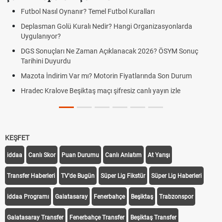
Futbol Nasıl Oynanır? Temel Futbol Kuralları
Deplasman Golü Kuralı Nedir? Hangi Organizasyonlarda
Uygulanıyor?
DGS Sonuçları Ne Zaman Açıklanacak 2026? ÖSYM Sonuç
Tarihini Duyurdu
Mazota İndirim Var mı? Motorin Fiyatlarında Son Durum
Hradec Kralove Beşiktaş maçı şifresiz canlı yayın izle
KEŞFET
iddaa
Canlı Skor
Puan Durumu
Canlı Anlatım
At Yarışı
Transfer Haberleri
TV'de Bugün
Süper Lig Fikstür
Süper Lig Haberleri
iddaa Programı
Galatasaray
Fenerbahçe
Beşiktaş
Trabzonspor
Galatasaray Transfer
Fenerbahçe Transfer
Beşiktaş Transfer