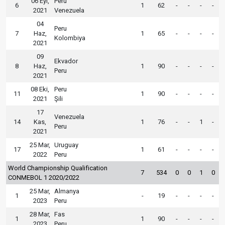
06 Eyl,
Peru
6
1
62
-
-
-
-
2021
Venezuela
04
Peru
7
Haz,
1
65
-
-
-
-
Kolombiya
2021
09
Ekvador
8
Haz,
1
90
-
-
-
-
Peru
2021
08 Eki,
Peru
11
1
90
-
-
-
-
2021
Şili
17
Venezuela
14
Kas,
1
76
-
-
1
-
Peru
2021
25 Mar,
Uruguay
17
1
61
-
-
-
-
2022
Peru
World Championship Qualification
7
534
0
0
1
0
CONMEBOL 1 2020/2022
25 Mar,
Almanya
1
-
19
-
-
-
-
2023
Peru
28 Mar,
Fas
1
1
90
-
-
-
-
2023
Peru