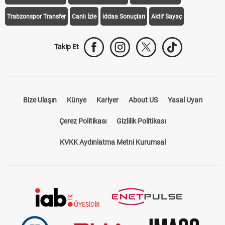
Trabzonspor Transfer
Canlı İzle
iddaa Sonuçları
Aktif Sayaç
Takip Et
Bize Ulaşın
Künye
Kariyer
About US
Yasal Uyarı
Çerez Politikası
Gizlilik Politikası
KVKK Aydınlatma Metni Kurumsal