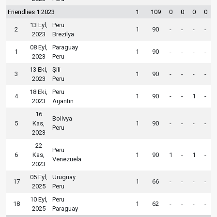
Friendlies 1 2023
1
109
0
0
0
0
13 Eyl,
Peru
2
1
90
-
-
-
-
2023
Brezilya
08 Eyl,
Paraguay
1
1
90
-
-
-
-
2023
Peru
13 Eki,
Şili
3
1
90
-
-
-
-
2023
Peru
18 Eki,
Peru
4
1
90
-
-
1
-
2023
Arjantin
16
Bolivya
5
Kas,
1
90
-
-
-
-
Peru
2023
22
Peru
6
Kas,
1
90
1
-
1
-
Venezuela
2023
05 Eyl,
Uruguay
17
1
66
-
-
-
-
2025
Peru
10 Eyl,
Peru
18
1
62
-
-
-
-
2025
Paraguay