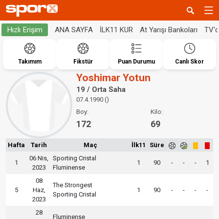
ANA SAYFA
İLK11 KUR
At Yarışı Bankoları
TV'
Hızlı Erişim
Takımım
Fikstür
Puan Durumu
Canlı Skor
Yoshimar Yotun
19 / Orta Saha
07.4.1990 ()
Boy:
Kilo:
172
69
Hafta
Tarih
Maç
İlk11
Süre
06 Nis,
Sporting Cristal
1
1
90
-
-
-
1
2023
Fluminense
08
The Strongest
5
Haz,
1
90
-
-
-
-
Sporting Cristal
2023
28
Fluminense