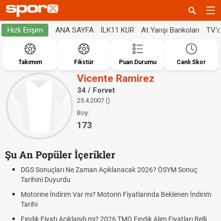
ANA SAYFA
İLK11 KUR
At Yarışı Bankoları
TV'
Hızlı Erişim
Takımım
Fikstür
Puan Durumu
Canlı Skor
Vicente Ramirez
34 / Forvet
25.4.2007 ()
Boy:
173
Şu An Popüler İçerikler
DGS Sonuçları Ne Zaman Açıklanacak 2026? ÖSYM Sonuç
Tarihini Duyurdu
Motorine İndirim Var mı? Motorin Fiyatlarında Beklenen İndirim
Tarihi
Fındık Fiyatı Açıklandı mı? 2026 TMO Fındık Alım Fiyatları Belli