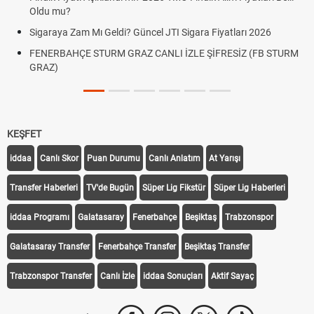
Oldu mu?
Sigaraya Zam Mı Geldi? Güncel JTI Sigara Fiyatları 2026
FENERBAHÇE STURM GRAZ CANLI İZLE ŞİFRESİZ (FB STURM
GRAZ)
KEŞFET
iddaa
Canlı Skor
Puan Durumu
Canlı Anlatım
At Yarışı
Transfer Haberleri
TV'de Bugün
Süper Lig Fikstür
Süper Lig Haberleri
iddaa Programı
Galatasaray
Fenerbahçe
Beşiktaş
Trabzonspor
Galatasaray Transfer
Fenerbahçe Transfer
Beşiktaş Transfer
Trabzonspor Transfer
Canlı İzle
iddaa Sonuçları
Aktif Sayaç