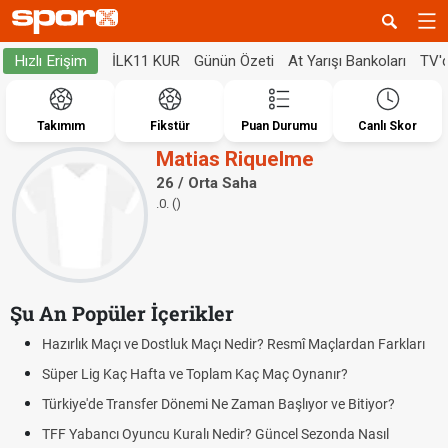
İLK11 KUR
Günün Özeti
At Yarışı Bankoları
TV'
Hızlı Erişim
Takımım
Fikstür
Puan Durumu
Canlı Skor
Matias Riquelme
26 / Orta Saha
.0. ()
Şu An Popüler İçerikler
Hazırlık Maçı ve Dostluk Maçı Nedir? Resmî Maçlardan Farkları
Süper Lig Kaç Hafta ve Toplam Kaç Maç Oynanır?
Türkiye'de Transfer Dönemi Ne Zaman Başlıyor ve Bitiyor?
TFF Yabancı Oyuncu Kuralı Nedir? Güncel Sezonda Nasıl