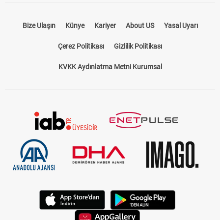
Bize Ulaşın
Künye
Kariyer
About US
Yasal Uyarı
Çerez Politikası
Gizlilik Politikası
KVKK Aydınlatma Metni Kurumsal