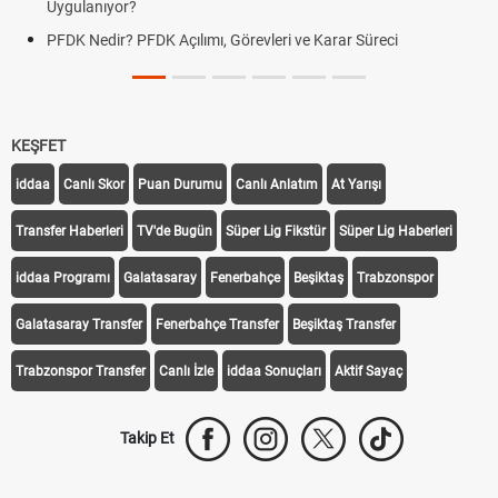
Uygulanıyor?
PFDK Nedir? PFDK Açılımı, Görevleri ve Karar Süreci
KEŞFET
iddaa
Canlı Skor
Puan Durumu
Canlı Anlatım
At Yarışı
Transfer Haberleri
TV'de Bugün
Süper Lig Fikstür
Süper Lig Haberleri
iddaa Programı
Galatasaray
Fenerbahçe
Beşiktaş
Trabzonspor
Galatasaray Transfer
Fenerbahçe Transfer
Beşiktaş Transfer
Trabzonspor Transfer
Canlı İzle
iddaa Sonuçları
Aktif Sayaç
Takip Et