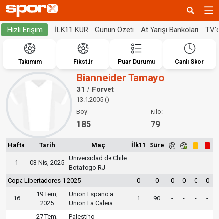
İLK11 KUR
Günün Özeti
At Yarışı Bankoları
TV'
Hızlı Erişim
Takımım
Fikstür
Puan Durumu
Canlı Skor
Bianneider Tamayo
31 / Forvet
13.1.2005 ()
Boy:
Kilo:
185
79
Hafta
Tarih
Maç
İlk11
Süre
Universidad de Chile
1
03 Nis, 2025
-
-
-
-
-
-
Botafogo RJ
Copa Libertadores 1 2025
0
0
0
0
0
0
19 Tem,
Union Espanola
16
1
90
-
-
-
-
2025
Union La Calera
27 Tem,
Palestino