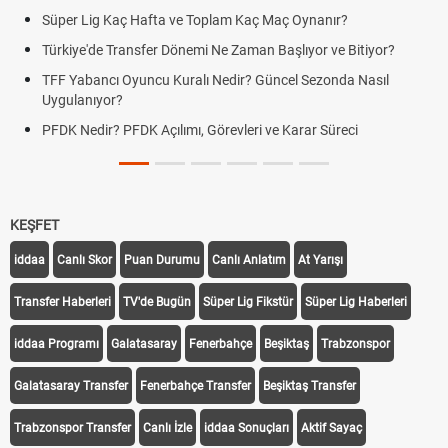
Süper Lig Kaç Hafta ve Toplam Kaç Maç Oynanır?
Türkiye'de Transfer Dönemi Ne Zaman Başlıyor ve Bitiyor?
TFF Yabancı Oyuncu Kuralı Nedir? Güncel Sezonda Nasıl
Uygulanıyor?
PFDK Nedir? PFDK Açılımı, Görevleri ve Karar Süreci
KEŞFET
iddaa
Canlı Skor
Puan Durumu
Canlı Anlatım
At Yarışı
Transfer Haberleri
TV'de Bugün
Süper Lig Fikstür
Süper Lig Haberleri
iddaa Programı
Galatasaray
Fenerbahçe
Beşiktaş
Trabzonspor
Galatasaray Transfer
Fenerbahçe Transfer
Beşiktaş Transfer
Trabzonspor Transfer
Canlı İzle
iddaa Sonuçları
Aktif Sayaç