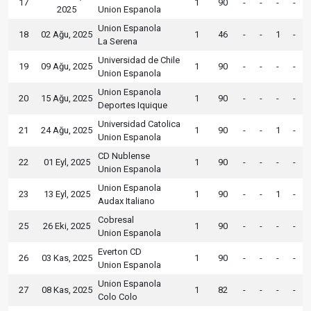
17
1
90
-
-
-
-
2025
Union Espanola
Union Espanola
18
02 Ağu, 2025
1
46
-
-
1
-
La Serena
Universidad de Chile
19
09 Ağu, 2025
1
90
-
-
-
-
Union Espanola
Union Espanola
20
15 Ağu, 2025
1
90
-
-
-
-
Deportes Iquique
Universidad Catolica
21
24 Ağu, 2025
1
90
-
-
1
-
Union Espanola
CD Nublense
22
01 Eyl, 2025
1
90
-
-
-
-
Union Espanola
Union Espanola
23
13 Eyl, 2025
1
90
-
-
1
-
Audax Italiano
Cobresal
25
26 Eki, 2025
1
90
-
-
-
-
Union Espanola
Everton CD
26
03 Kas, 2025
1
90
-
-
-
-
Union Espanola
Union Espanola
27
08 Kas, 2025
1
82
-
-
-
-
Colo Colo