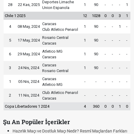
Deportes Limache
28
22 Kas, 2025
1
90
-
-
-
1
Union Espanola
Chile 1 2025
12
1028
0
0
3
1
Caracas
4
08 May, 2024
1
90
-
-
1
-
Club Atletico Penarol
Rosario Central
5
17 May, 2024
1
90
-
-
-
-
Caracas
Atletico MG
6
29 May, 2024
1
90
-
-
-
-
Caracas
Caracas
3
24 Nis, 2024
1
90
-
-
-
-
Rosario Central
Caracas
1
05 Nis, 2024
-
-
-
-
-
-
Atletico MG
Club Atletico Penarol
2
11 Nis, 2024
-
-
-
-
-
-
Caracas
Copa Libertadores 1 2024
4
360
0
0
1
0
Şu An Popüler İçerikler
Hazırlık Maçı ve Dostluk Maçı Nedir? Resmî Maçlardan Farkları