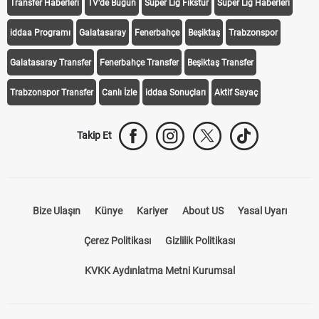
Galatasaray Transfer
Fenerbahçe Transfer
Beşiktaş Transfer
Trabzonspor Transfer
Canlı İzle
iddaa Sonuçları
Aktif Sayaç
Takip Et
Bize Ulaşın
Künye
Kariyer
About US
Yasal Uyarı
Çerez Politikası
Gizlilik Politikası
KVKK Aydınlatma Metni Kurumsal