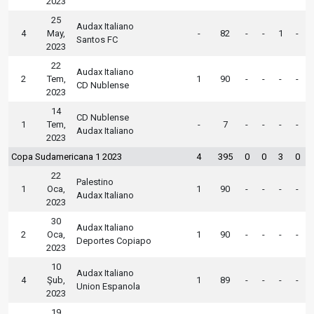
2023
25
Audax Italiano
4
May,
-
82
-
-
1
-
Santos FC
2023
22
Audax Italiano
2
Tem,
1
90
-
-
-
-
CD Nublense
2023
14
CD Nublense
1
Tem,
-
7
-
-
-
-
Audax Italiano
2023
Copa Sudamericana 1 2023
4
395
0
0
3
0
22
Palestino
1
Oca,
1
90
-
-
-
-
Audax Italiano
2023
30
Audax Italiano
2
Oca,
1
90
-
-
-
-
Deportes Copiapo
2023
10
Audax Italiano
4
Şub,
1
89
-
-
-
-
Union Espanola
2023
19