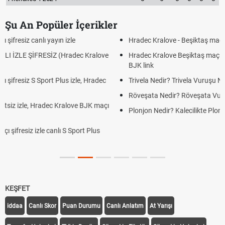
Şu An Popüler İçerikler
Hradec Kralove - Beşiktaş maçı şifresiz izle canlı tv100 linki
Hradec Kralove Beşiktaş maçı şifresiz tv100 izle, Hradec Kralove
BJK link
Trivela Nedir? Trivela Vuruşu Nasıl Yapılır?
Röveşata Nedir? Röveşata Vuruşu Nasıl Yapılır?
Plonjon Nedir? Kalecilikte Plonjon Hareketi Nasıl Yapılır?
KEŞFET
iddaa
Canlı Skor
Puan Durumu
Canlı Anlatım
At Yarışı
Transfer Haberleri
TV'de Bugün
Süper Lig Fikstür
Süper Lig Haberleri
iddaa Programı
Galatasaray
Fenerbahçe
Beşiktaş
Trabzonspor