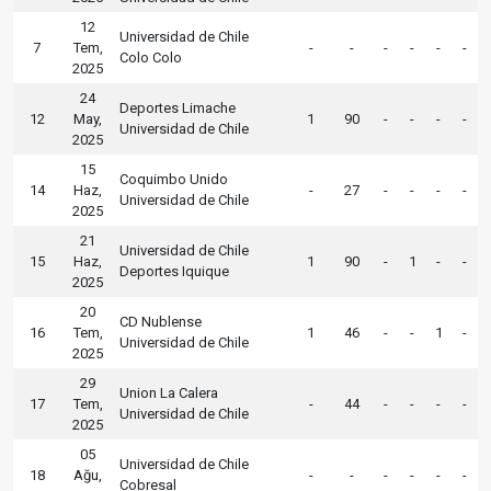
12
Universidad de Chile
7
Tem,
-
-
-
-
-
-
Colo Colo
2025
24
Deportes Limache
12
May,
1
90
-
-
-
-
Universidad de Chile
2025
15
Coquimbo Unido
14
Haz,
-
27
-
-
-
-
Universidad de Chile
2025
21
Universidad de Chile
15
Haz,
1
90
-
1
-
-
Deportes Iquique
2025
20
CD Nublense
16
Tem,
1
46
-
-
1
-
Universidad de Chile
2025
29
Union La Calera
17
Tem,
-
44
-
-
-
-
Universidad de Chile
2025
05
Universidad de Chile
18
Ağu,
-
-
-
-
-
-
Cobresal