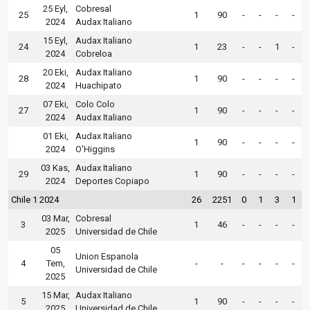
25 Eyl,
Cobresal
25
1
90
-
-
-
-
2024
Audax Italiano
15 Eyl,
Audax Italiano
24
1
23
-
-
1
-
2024
Cobreloa
20 Eki,
Audax Italiano
28
1
90
-
-
-
-
2024
Huachipato
07 Eki,
Colo Colo
27
1
90
-
-
-
-
2024
Audax Italiano
01 Eki,
Audax Italiano
1
90
-
-
-
-
2024
O'Higgins
03 Kas,
Audax Italiano
29
1
90
-
-
-
-
2024
Deportes Copiapo
Chile 1 2024
26
2251
0
1
3
1
03 Mar,
Cobresal
3
1
46
-
-
-
-
2025
Universidad de Chile
05
Union Espanola
4
Tem,
-
-
-
-
-
-
Universidad de Chile
2025
15 Mar,
Audax Italiano
5
1
90
-
-
-
-
2025
Universidad de Chile