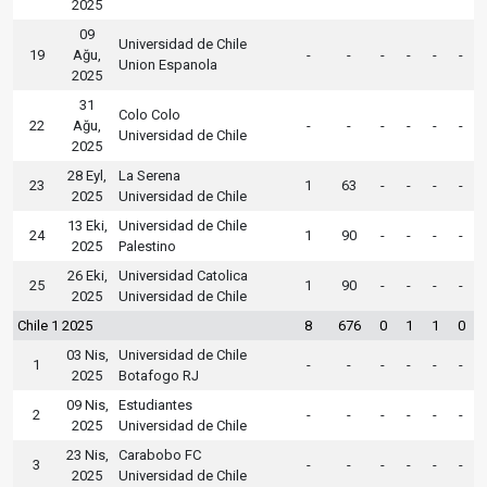
2025
09
Universidad de Chile
19
Ağu,
-
-
-
-
-
-
Union Espanola
2025
31
Colo Colo
22
Ağu,
-
-
-
-
-
-
Universidad de Chile
2025
28 Eyl,
La Serena
23
1
63
-
-
-
-
2025
Universidad de Chile
13 Eki,
Universidad de Chile
24
1
90
-
-
-
-
2025
Palestino
26 Eki,
Universidad Catolica
25
1
90
-
-
-
-
2025
Universidad de Chile
Chile 1 2025
8
676
0
1
1
0
03 Nis,
Universidad de Chile
1
-
-
-
-
-
-
2025
Botafogo RJ
09 Nis,
Estudiantes
2
-
-
-
-
-
-
2025
Universidad de Chile
23 Nis,
Carabobo FC
3
-
-
-
-
-
-
2025
Universidad de Chile