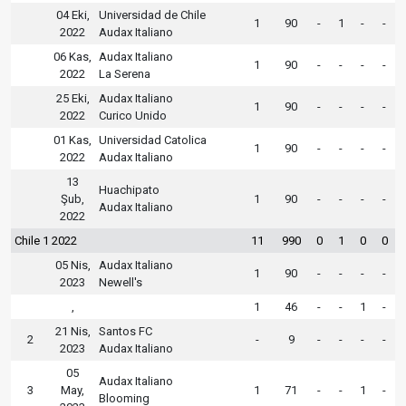
04 Eki,
Universidad de Chile
1
90
-
1
-
-
2022
Audax Italiano
06 Kas,
Audax Italiano
1
90
-
-
-
-
2022
La Serena
25 Eki,
Audax Italiano
1
90
-
-
-
-
2022
Curico Unido
01 Kas,
Universidad Catolica
1
90
-
-
-
-
2022
Audax Italiano
13
Huachipato
Şub,
1
90
-
-
-
-
Audax Italiano
2022
Chile 1 2022
11
990
0
1
0
0
05 Nis,
Audax Italiano
1
90
-
-
-
-
2023
Newell's
,
1
46
-
-
1
-
21 Nis,
Santos FC
2
-
9
-
-
-
-
2023
Audax Italiano
05
Audax Italiano
3
May,
1
71
-
-
1
-
Blooming