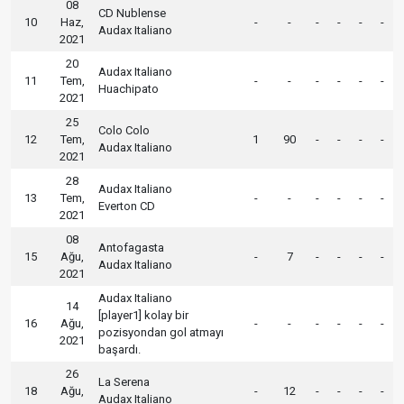
08
CD Nublense
10
Haz,
-
-
-
-
-
-
Audax Italiano
2021
20
Audax Italiano
11
Tem,
-
-
-
-
-
-
Huachipato
2021
25
Colo Colo
12
Tem,
1
90
-
-
-
-
Audax Italiano
2021
28
Audax Italiano
13
Tem,
-
-
-
-
-
-
Everton CD
2021
08
Antofagasta
15
Ağu,
-
7
-
-
-
-
Audax Italiano
2021
Audax Italiano
14
[player1] kolay bir
16
Ağu,
-
-
-
-
-
-
pozisyondan gol atmayı
2021
başardı.
26
La Serena
18
Ağu,
-
12
-
-
-
-
Audax Italiano