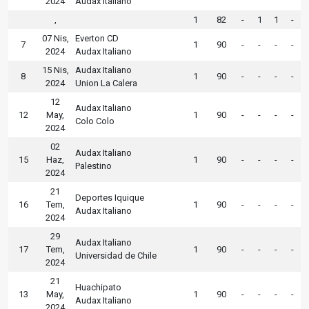
2024
Audax Italiano
,
1
82
-
1
1
-
07 Nis,
Everton CD
7
1
90
-
-
-
-
2024
Audax Italiano
15 Nis,
Audax Italiano
8
1
90
-
-
-
-
2024
Union La Calera
12
Audax Italiano
12
May,
1
90
-
-
-
-
Colo Colo
2024
02
Audax Italiano
15
Haz,
1
90
-
-
-
-
Palestino
2024
21
Deportes Iquique
16
Tem,
1
90
-
-
-
-
Audax Italiano
2024
29
Audax Italiano
17
Tem,
1
90
-
-
-
-
Universidad de Chile
2024
21
Huachipato
13
May,
1
90
-
-
-
-
Audax Italiano
2024