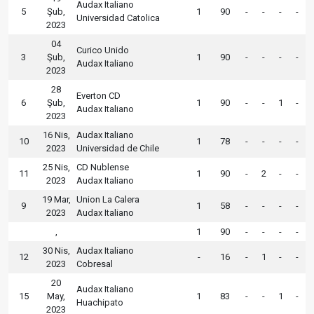
Audax Italiano
5
Şub,
1
90
-
-
-
-
Universidad Catolica
2023
04
Curico Unido
3
Şub,
1
90
-
-
-
-
Audax Italiano
2023
28
Everton CD
6
Şub,
1
90
-
-
1
-
Audax Italiano
2023
16 Nis,
Audax Italiano
10
1
78
-
-
-
-
2023
Universidad de Chile
25 Nis,
CD Nublense
11
1
90
-
2
-
-
2023
Audax Italiano
19 Mar,
Union La Calera
9
1
58
-
-
-
-
2023
Audax Italiano
,
1
90
-
-
-
-
30 Nis,
Audax Italiano
12
-
16
-
1
-
-
2023
Cobresal
20
Audax Italiano
15
May,
1
83
-
-
1
-
Huachipato
2023