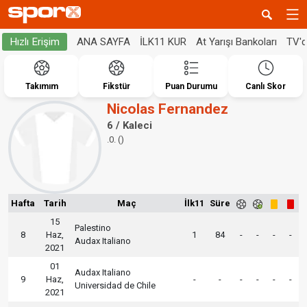
ANA SAYFA
İLK11 KUR
At Yarışı Bankoları
TV'
Hızlı Erişim
Takımım
Fikstür
Puan Durumu
Canlı Skor
Nicolas Fernandez
6 / Kaleci
.0. ()
Hafta
Tarih
Maç
İlk11
Süre
15
Palestino
8
Haz,
1
84
-
-
-
-
Audax Italiano
2021
01
Audax Italiano
9
Haz,
-
-
-
-
-
-
Universidad de Chile
2021