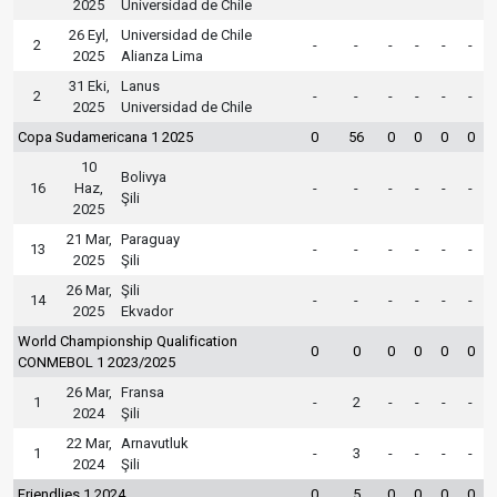
2025
Universidad de Chile
26 Eyl,
Universidad de Chile
2
-
-
-
-
-
-
2025
Alianza Lima
31 Eki,
Lanus
2
-
-
-
-
-
-
2025
Universidad de Chile
Copa Sudamericana 1 2025
0
56
0
0
0
0
10
Bolivya
16
Haz,
-
-
-
-
-
-
Şili
2025
21 Mar,
Paraguay
13
-
-
-
-
-
-
2025
Şili
26 Mar,
Şili
14
-
-
-
-
-
-
2025
Ekvador
World Championship Qualification
0
0
0
0
0
0
CONMEBOL 1 2023/2025
26 Mar,
Fransa
1
-
2
-
-
-
-
2024
Şili
22 Mar,
Arnavutluk
1
-
3
-
-
-
-
2024
Şili
Friendlies 1 2024
0
5
0
0
0
0