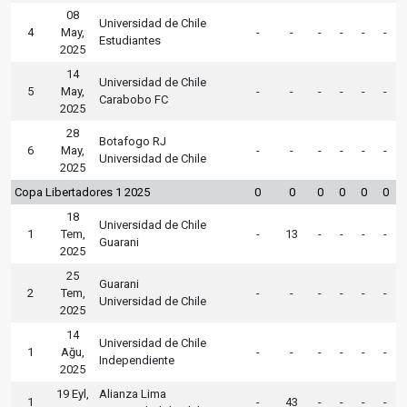
08
Universidad de Chile
4
May,
-
-
-
-
-
-
Estudiantes
2025
14
Universidad de Chile
5
May,
-
-
-
-
-
-
Carabobo FC
2025
28
Botafogo RJ
6
May,
-
-
-
-
-
-
Universidad de Chile
2025
Copa Libertadores 1 2025
0
0
0
0
0
0
18
Universidad de Chile
1
Tem,
-
13
-
-
-
-
Guarani
2025
25
Guarani
2
Tem,
-
-
-
-
-
-
Universidad de Chile
2025
14
Universidad de Chile
1
Ağu,
-
-
-
-
-
-
Independiente
2025
19 Eyl,
Alianza Lima
1
-
43
-
-
-
-