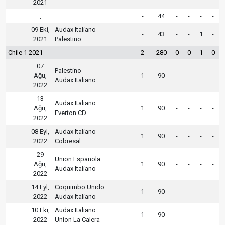
2021
,
-
44
-
-
-
-
09 Eki,
Audax Italiano
-
43
-
-
1
-
2021
Palestino
Chile 1 2021
2
280
0
0
1
0
07
Palestino
Ağu,
1
90
-
-
-
-
Audax Italiano
2022
13
Audax Italiano
Ağu,
1
90
-
-
-
-
Everton CD
2022
08 Eyl,
Audax Italiano
1
90
-
-
-
-
2022
Cobresal
29
Union Espanola
Ağu,
1
90
-
-
-
-
Audax Italiano
2022
14 Eyl,
Coquimbo Unido
1
90
-
-
-
-
2022
Audax Italiano
10 Eki,
Audax Italiano
1
90
-
-
-
-
2022
Union La Calera