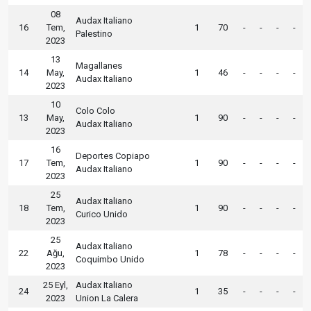
08
Audax Italiano
16
Tem,
1
70
-
-
-
-
Palestino
2023
13
Magallanes
14
May,
1
46
-
-
-
-
Audax Italiano
2023
10
Colo Colo
13
May,
1
90
-
-
-
-
Audax Italiano
2023
16
Deportes Copiapo
17
Tem,
1
90
-
-
-
-
Audax Italiano
2023
25
Audax Italiano
18
Tem,
1
90
-
-
-
-
Curico Unido
2023
25
Audax Italiano
22
Ağu,
1
78
-
-
-
-
Coquimbo Unido
2023
25 Eyl,
Audax Italiano
24
1
35
-
-
-
-
2023
Union La Calera