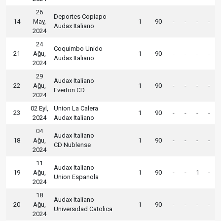
26
Deportes Copiapo
14
May,
1
90
-
-
-
-
Audax Italiano
2024
24
Coquimbo Unido
21
Ağu,
1
90
-
-
-
-
Audax Italiano
2024
29
Audax Italiano
22
Ağu,
1
90
-
-
-
-
Everton CD
2024
02 Eyl,
Union La Calera
23
1
90
-
-
-
-
2024
Audax Italiano
04
Audax Italiano
18
Ağu,
1
90
-
-
-
-
CD Nublense
2024
11
Audax Italiano
19
Ağu,
1
90
-
-
1
-
Union Espanola
2024
18
Audax Italiano
20
Ağu,
1
90
-
-
-
-
Universidad Catolica
2024