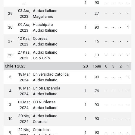
,
1
90
-
-
-
-
03 Ara,
Audax Italiano
29
-
27
-
-
-
-
2023
Magallanes
09 Ara,
Huachipato
30
1
90
-
-
-
1
2023
Audax Italiano
12 Kas,
Cobresal
27
-
15
-
-
-
-
2023
Audax Italiano
27 Kas,
Audax Italiano
28
-
13
-
-
-
-
2023
Colo Colo
Chile 1 2023
20
1688
0
3
2
1
18 Mar,
Universidad Catolica
5
1
90
-
-
-
1
2024
Audax Italiano
10 Mar,
Union Espanola
4
1
76
-
-
-
-
2024
Audax Italiano
03 Mar,
CD Nublense
3
1
90
-
-
-
-
2024
Audax Italiano
30 Nis,
Audax Italiano
10
1
90
-
-
-
-
2024
Cobresal
22 Nis,
Cobreloa
9
1
90
-
-
-
-