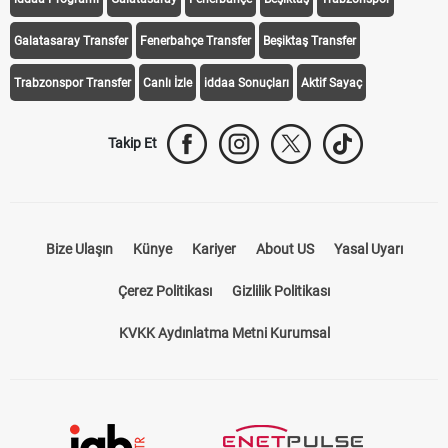
Galatasaray Transfer
Fenerbahçe Transfer
Beşiktaş Transfer
Trabzonspor Transfer
Canlı İzle
iddaa Sonuçları
Aktif Sayaç
Takip Et
Bize Ulaşın
Künye
Kariyer
About US
Yasal Uyarı
Çerez Politikası
Gizlilik Politikası
KVKK Aydınlatma Metni Kurumsal