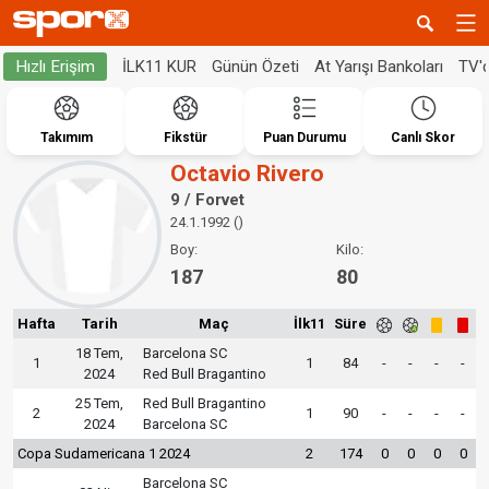
İLK11 KUR
Günün Özeti
At Yarışı Bankoları
TV'
Hızlı Erişim
Takımım
Fikstür
Puan Durumu
Canlı Skor
Octavio Rivero
9 / Forvet
24.1.1992 ()
Boy:
Kilo:
187
80
Hafta
Tarih
Maç
İlk11
Süre
18 Tem,
Barcelona SC
1
1
84
-
-
-
-
2024
Red Bull Bragantino
25 Tem,
Red Bull Bragantino
2
1
90
-
-
-
-
2024
Barcelona SC
Copa Sudamericana 1 2024
2
174
0
0
0
0
Barcelona SC