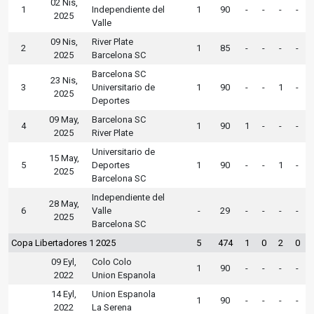
02 Nis,
1
Independiente del
1
90
-
-
-
-
2025
Valle
09 Nis,
River Plate
2
1
85
-
-
-
-
2025
Barcelona SC
Barcelona SC
23 Nis,
3
Universitario de
1
90
-
-
1
-
2025
Deportes
09 May,
Barcelona SC
4
1
90
1
-
-
-
2025
River Plate
Universitario de
15 May,
5
Deportes
1
90
-
-
1
-
2025
Barcelona SC
Independiente del
28 May,
6
Valle
-
29
-
-
-
-
2025
Barcelona SC
Copa Libertadores 1 2025
5
474
1
0
2
0
09 Eyl,
Colo Colo
1
90
-
-
-
-
2022
Union Espanola
14 Eyl,
Union Espanola
1
90
-
-
-
-
2022
La Serena