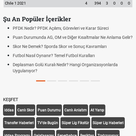
Chile 1 2021
4
394
3
0
0
0
Şu An Popüler İçerikler
PFDK Nedir? PFDK Açılımı, Görevleri ve Karar Süreci
Puan Durumunda AG, OM ve Diğer Kısaltmalar Ne Anlama Gelir?
Skor Ne Demek? Sporda Skor ve Sonuç Kavramları
Futbol Nasıl Oynanır? Temel Futbol Kuralları
Deplasman Golü Kuralı Nedir? Hangi Organizasyonlarda
Uygulanıyor?
KEŞFET
iddaa
Canlı Skor
Puan Durumu
Canlı Anlatım
At Yarışı
Transfer Haberleri
TV'de Bugün
Süper Lig Fikstür
Süper Lig Haberleri
iddaa Programı
Galatasaray
Fenerbahçe
Beşiktaş
Trabzonspor