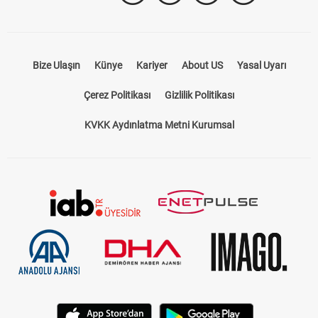
Bize Ulaşın
Künye
Kariyer
About US
Yasal Uyarı
Çerez Politikası
Gizlilik Politikası
KVKK Aydınlatma Metni Kurumsal