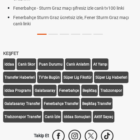
Fenerbahçe - Sturm Graz maçı şifresiz izle canlı tv100 linki
Fenerbahçe Sturm Graz ücretsiz izle, Fener Sturm Graz maçı
canlı linki
KEŞFET
iddaa
Canlı Skor
Puan Durumu
Canlı Anlatım
At Yarışı
Transfer Haberleri
TV'de Bugün
Süper Lig Fikstür
Süper Lig Haberleri
iddaa Programı
Galatasaray
Fenerbahçe
Beşiktaş
Trabzonspor
Galatasaray Transfer
Fenerbahçe Transfer
Beşiktaş Transfer
Trabzonspor Transfer
Canlı İzle
iddaa Sonuçları
Aktif Sayaç
Takip Et