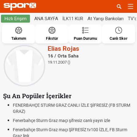
ANA SAYFA
İLK11 KUR
At Yarışı Bankoları
TV'
Hızlı Erişim
Takımım
Fikstür
Puan Durumu
Canlı Skor
Elias Rojas
16 / Orta Saha
19.11.2007 ()
Şu An Popüler İçerikler
FENERBAHÇE STURM GRAZ CANLI İZLE ŞİFRESİZ (FB STURM
GRAZ)
Fenerbahçe Sturm Graz maçı şifresiz canlı yayın izle
Fenerbahçe Sturm Graz maçı ŞİFRESİZ tv100 İZLE, FB Sturm
Graz link