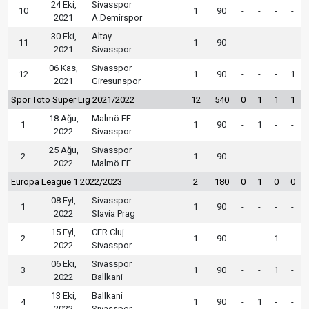
24 Eki,
Sivasspor
10
1
90
-
-
-
-
2021
A.Demirspor
30 Eki,
Altay
11
1
90
-
-
-
-
2021
Sivasspor
06 Kas,
Sivasspor
12
1
90
-
-
-
1
2021
Giresunspor
Spor Toto Süper Lig 2021/2022
12
540
0
1
1
1
18 Ağu,
Malmö FF
1
1
90
-
1
-
-
2022
Sivasspor
25 Ağu,
Sivasspor
2
1
90
-
-
-
-
2022
Malmö FF
Europa League 1 2022/2023
2
180
0
1
0
0
08 Eyl,
Sivasspor
1
1
90
-
-
-
-
2022
Slavia Prag
15 Eyl,
CFR Cluj
2
1
90
-
-
1
-
2022
Sivasspor
06 Eki,
Sivasspor
3
1
90
-
-
1
-
2022
Ballkani
13 Eki,
Ballkani
4
1
90
-
1
-
-
2022
Sivasspor