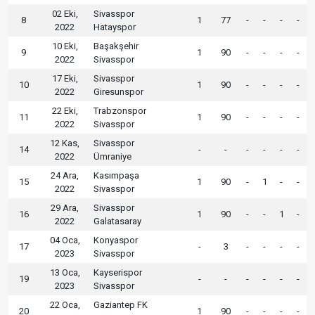
02 Eki,
Sivasspor
8
1
77
-
-
-
-
2022
Hatayspor
10 Eki,
Başakşehir
9
1
90
-
-
-
-
2022
Sivasspor
17 Eki,
Sivasspor
10
1
90
-
-
-
-
2022
Giresunspor
22 Eki,
Trabzonspor
11
1
90
-
-
-
-
2022
Sivasspor
12 Kas,
Sivasspor
14
-
-
-
-
-
-
2022
Ümraniye
24 Ara,
Kasımpaşa
15
1
90
-
1
-
-
2022
Sivasspor
29 Ara,
Sivasspor
16
1
90
-
-
1
-
2022
Galatasaray
04 Oca,
Konyaspor
17
-
3
-
-
-
-
2023
Sivasspor
13 Oca,
Kayserispor
19
-
-
-
-
-
-
2023
Sivasspor
22 Oca,
Gaziantep FK
20
1
90
-
-
-
-