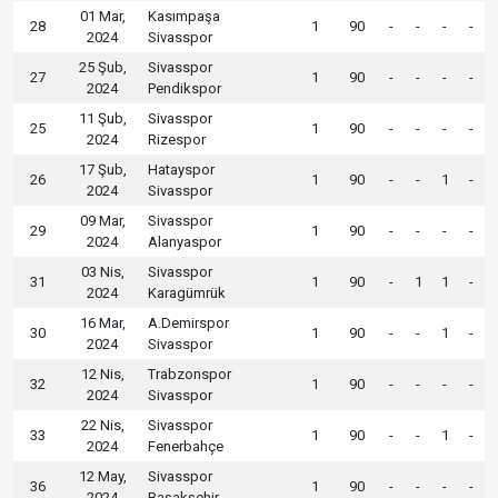
01 Mar,
Kasımpaşa
28
1
90
-
-
-
-
2024
Sivasspor
25 Şub,
Sivasspor
27
1
90
-
-
-
-
2024
Pendikspor
11 Şub,
Sivasspor
25
1
90
-
-
-
-
2024
Rizespor
17 Şub,
Hatayspor
26
1
90
-
-
1
-
2024
Sivasspor
09 Mar,
Sivasspor
29
1
90
-
-
-
-
2024
Alanyaspor
03 Nis,
Sivasspor
31
1
90
-
1
1
-
2024
Karagümrük
16 Mar,
A.Demirspor
30
1
90
-
-
1
-
2024
Sivasspor
12 Nis,
Trabzonspor
32
1
90
-
-
-
-
2024
Sivasspor
22 Nis,
Sivasspor
33
1
90
-
-
1
-
2024
Fenerbahçe
12 May,
Sivasspor
36
1
90
-
-
-
-
2024
Başakşehir