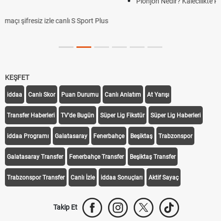
Plonjon Nedir? Kalecilikte Plonjon Hareketi Nasıl Yapılır?
KEŞFET
iddaa
Canlı Skor
Puan Durumu
Canlı Anlatım
At Yarışı
Transfer Haberleri
TV'de Bugün
Süper Lig Fikstür
Süper Lig Haberleri
iddaa Programı
Galatasaray
Fenerbahçe
Beşiktaş
Trabzonspor
Galatasaray Transfer
Fenerbahçe Transfer
Beşiktaş Transfer
Trabzonspor Transfer
Canlı İzle
iddaa Sonuçları
Aktif Sayaç
Takip Et