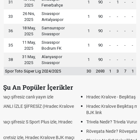
31
1
90
-
1
-
-
2025
Fenerbahçe
26 Nis,
Sivasspor
33
1
90
-
-
-
-
2025
Antalyaspor
18 May,
Samsunspor
36
1
90
-
-
-
-
2025
Sivasspor
11 May,
Sivasspor
35
1
90
-
-
-
-
2025
Bodrum FK
31 May,
Alanyaspor
38
1
90
-
-
-
-
2025
Sivasspor
Spor Toto Süper Lig 2024/2025
30
2693
1
3
7
1
Şu An Popüler İçerikler
Hradec Kralove - Beşiktaş maçı şifresiz izle canlı tv100 linki
Hradec Kralove Beşiktaş maçı şifresiz tv100 izle, Hradec Kralove
BJK link
Trivela Nedir? Trivela Vuruşu Nasıl Yapılır?
Röveşata Nedir? Röveşata Vuruşu Nasıl Yapılır?