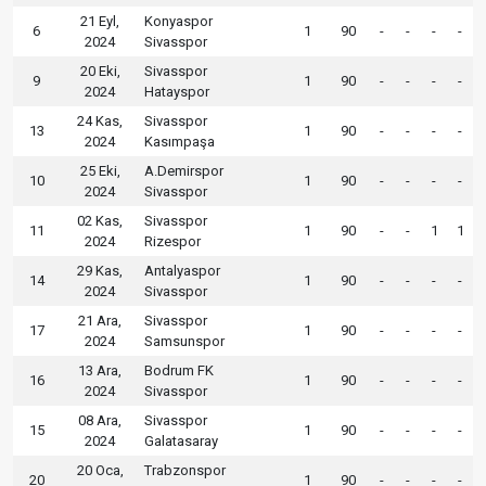
21 Eyl,
Konyaspor
6
1
90
-
-
-
-
2024
Sivasspor
20 Eki,
Sivasspor
9
1
90
-
-
-
-
2024
Hatayspor
24 Kas,
Sivasspor
13
1
90
-
-
-
-
2024
Kasımpaşa
25 Eki,
A.Demirspor
10
1
90
-
-
-
-
2024
Sivasspor
02 Kas,
Sivasspor
11
1
90
-
-
1
1
2024
Rizespor
29 Kas,
Antalyaspor
14
1
90
-
-
-
-
2024
Sivasspor
21 Ara,
Sivasspor
17
1
90
-
-
-
-
2024
Samsunspor
13 Ara,
Bodrum FK
16
1
90
-
-
-
-
2024
Sivasspor
08 Ara,
Sivasspor
15
1
90
-
-
-
-
2024
Galatasaray
20 Oca,
Trabzonspor
20
1
90
-
-
-
-