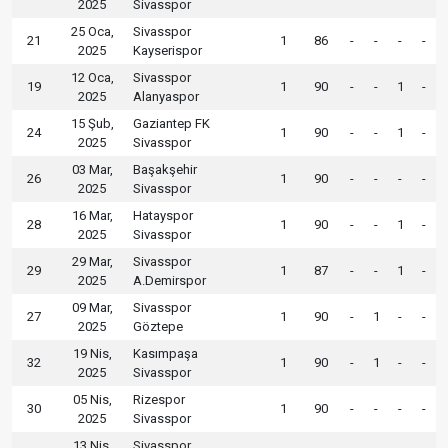
2025
Sivasspor
25 Oca,
Sivasspor
21
1
86
-
-
-
-
2025
Kayserispor
12 Oca,
Sivasspor
19
1
90
-
-
1
-
2025
Alanyaspor
15 Şub,
Gaziantep FK
24
1
90
-
-
1
-
2025
Sivasspor
03 Mar,
Başakşehir
26
1
90
-
-
-
-
2025
Sivasspor
16 Mar,
Hatayspor
28
1
90
-
-
1
-
2025
Sivasspor
29 Mar,
Sivasspor
29
1
87
-
-
1
-
2025
A.Demirspor
09 Mar,
Sivasspor
27
1
90
-
1
-
-
2025
Göztepe
19 Nis,
Kasımpaşa
32
1
90
-
1
-
-
2025
Sivasspor
05 Nis,
Rizespor
30
1
90
-
-
-
-
2025
Sivasspor
13 Nis,
Sivasspor