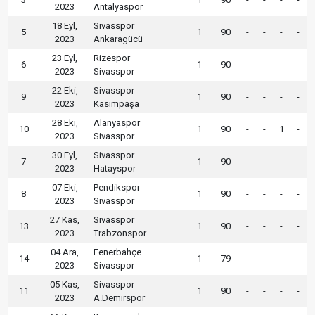
2023
Antalyaspor
18 Eyl,
Sivasspor
5
1
90
-
-
-
-
2023
Ankaragücü
23 Eyl,
Rizespor
6
1
90
-
-
-
-
2023
Sivasspor
22 Eki,
Sivasspor
9
1
90
-
-
-
-
2023
Kasımpaşa
28 Eki,
Alanyaspor
10
1
90
-
-
1
-
2023
Sivasspor
30 Eyl,
Sivasspor
7
1
90
-
-
-
-
2023
Hatayspor
07 Eki,
Pendikspor
8
1
90
-
-
-
-
2023
Sivasspor
27 Kas,
Sivasspor
13
1
90
-
-
-
-
2023
Trabzonspor
04 Ara,
Fenerbahçe
14
1
79
-
-
-
-
2023
Sivasspor
05 Kas,
Sivasspor
11
1
90
-
-
-
-
2023
A.Demirspor