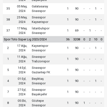
05 May,
Galatasaray
35
1
90
-
-
1
-
2024
Sivasspor
25 May,
Sivasspor
38
1
90
-
-
1
-
2024
Kayserispor
17 May,
İstanbulspor
37
1
69
-
1
-
-
2024
Sivasspor
Spor Toto Süper Lig 2023/2024
36
3208
0
2
10
0
17 Ağu,
Kayserispor
2
1
90
-
-
1
-
2024
Sivasspor
11 Ağu,
Sivasspor
1
1
90
-
-
-
-
2024
Trabzonspor
14 Eyl,
Sivasspor
5
1
90
-
-
-
-
2024
Gaziantep FK
01 Eyl,
Beşiktaş
4
1
90
-
-
1
-
2024
Sivasspor
27 Eyl,
Sivasspor
7
1
90
-
-
-
-
2024
Başakşehir
05 Eki,
Göztepe
8
1
90
1
-
-
-
2024
Sivasspor