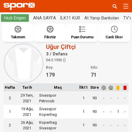
ANA SAYFA
İLK11 KUR
At Yarışı Bankoları
TV'
Hızlı Erişim
Takımım
Fikstür
Puan Durumu
Canlı Skor
Uğur Çiftçi
3 / Defans
04.5.1992 ()
Boy:
Kilo:
179
71
Hafta
Tarih
Maç
İlk11
Süre
29 Tem,
Sivasspor
2
1
90
-
-
-
-
2021
Petrocub
19 Ağu,
Sivasspor
1
1
90
-
-
1
-
2021
Kopenhag
26 Ağu,
Kopenhag
2
1
90
-
-
-
-
2021
Sivasspor