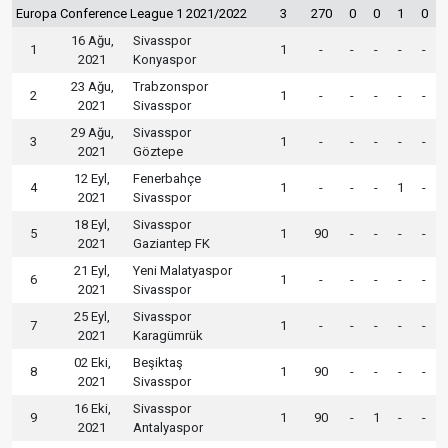
Europa Conference League 1 2021/2022
3
270
0
0
1
0
16 Ağu,
Sivasspor
1
1
-
-
-
-
-
2021
Konyaspor
23 Ağu,
Trabzonspor
2
1
-
-
-
-
-
2021
Sivasspor
29 Ağu,
Sivasspor
3
1
-
-
-
-
-
2021
Göztepe
12 Eyl,
Fenerbahçe
4
1
-
-
-
1
-
2021
Sivasspor
18 Eyl,
Sivasspor
5
1
90
-
-
-
-
2021
Gaziantep FK
21 Eyl,
Yeni Malatyaspor
6
1
-
-
-
-
-
2021
Sivasspor
25 Eyl,
Sivasspor
7
1
-
-
-
-
-
2021
Karagümrük
02 Eki,
Beşiktaş
8
1
90
-
-
-
-
2021
Sivasspor
16 Eki,
Sivasspor
9
1
90
-
1
-
-
2021
Antalyaspor