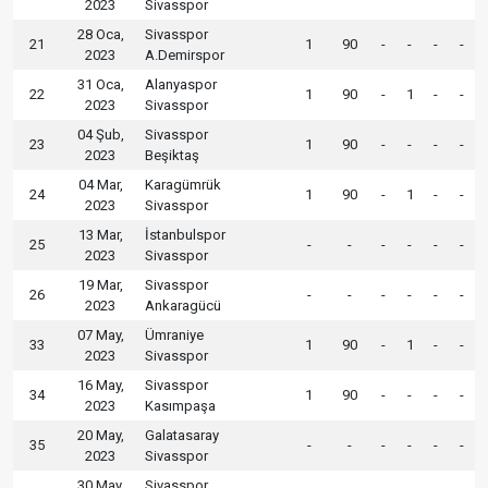
2023
Sivasspor
28 Oca,
Sivasspor
21
1
90
-
-
-
-
2023
A.Demirspor
31 Oca,
Alanyaspor
22
1
90
-
1
-
-
2023
Sivasspor
04 Şub,
Sivasspor
23
1
90
-
-
-
-
2023
Beşiktaş
04 Mar,
Karagümrük
24
1
90
-
1
-
-
2023
Sivasspor
13 Mar,
İstanbulspor
25
-
-
-
-
-
-
2023
Sivasspor
19 Mar,
Sivasspor
26
-
-
-
-
-
-
2023
Ankaragücü
07 May,
Ümraniye
33
1
90
-
1
-
-
2023
Sivasspor
16 May,
Sivasspor
34
1
90
-
-
-
-
2023
Kasımpaşa
20 May,
Galatasaray
35
-
-
-
-
-
-
2023
Sivasspor
30 May,
Sivasspor