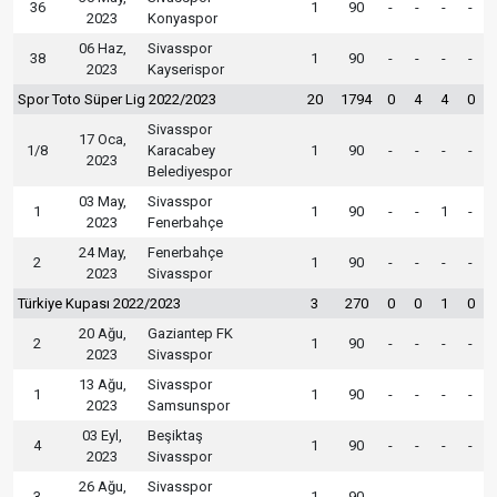
36
1
90
-
-
-
-
2023
Konyaspor
06 Haz,
Sivasspor
38
1
90
-
-
-
-
2023
Kayserispor
Spor Toto Süper Lig 2022/2023
20
1794
0
4
4
0
Sivasspor
17 Oca,
1/8
Karacabey
1
90
-
-
-
-
2023
Belediyespor
03 May,
Sivasspor
1
1
90
-
-
1
-
2023
Fenerbahçe
24 May,
Fenerbahçe
2
1
90
-
-
-
-
2023
Sivasspor
Türkiye Kupası 2022/2023
3
270
0
0
1
0
20 Ağu,
Gaziantep FK
2
1
90
-
-
-
-
2023
Sivasspor
13 Ağu,
Sivasspor
1
1
90
-
-
-
-
2023
Samsunspor
03 Eyl,
Beşiktaş
4
1
90
-
-
-
-
2023
Sivasspor
26 Ağu,
Sivasspor
3
1
90
-
-
-
-