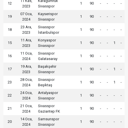
11 Kas,
Karagümrük
12
1
90
-
-
-
-
2023
Sivasspor
07 Oca,
Kayserispor
19
1
90
-
-
-
-
2024
Sivasspor
23 Ara,
Sivasspor
18
1
90
-
-
-
-
2023
İstanbulspor
11 Ara,
Konyaspor
15
1
90
-
-
1
-
2023
Sivasspor
11 Oca,
Sivasspor
16
1
90
-
-
-
-
2024
Galatasaray
19 Ara,
Başakşehir
17
1
90
-
-
1
-
2023
Sivasspor
28 Oca,
Sivasspor
23
1
90
-
-
1
-
2024
Beşiktaş
24 Oca,
Antalyaspor
22
1
90
-
-
-
-
2024
Sivasspor
21 Oca,
Sivasspor
21
1
90
-
-
-
-
2024
Gaziantep FK
14 Oca,
Samsunspor
20
1
90
-
-
-
-
2024
Sivasspor