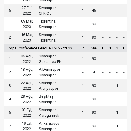
27 Eki,
Sivasspor
5
1
46
-
-
-
-
2022
CFR Cluj
09 Mar,
Fiorentina
1
1
90
-
-
-
-
2023
Sivasspor
16 Mar,
Sivasspor
2
1
90
-
-
-
-
2023
Fiorentina
Europa Conference League 1 2022/2023
7
586
0
1
2
0
06 Ağu,
Sivasspor
1
1
90
-
-
-
-
2022
Gaziantep FK
13 Ağu,
A.Demirspor
2
-
4
-
-
-
-
2022
Sivasspor
22 Ağu,
Sivasspor
3
1
90
-
-
1
-
2022
Alanyaspor
29 Ağu,
Beşiktaş
4
1
90
-
-
-
-
2022
Sivasspor
03 Eyl,
Sivasspor
5
1
90
-
-
1
-
2022
Karagümrük
18 Eyl,
Ankaragücü
7
1
90
-
-
1
-
2022
Sivasspor