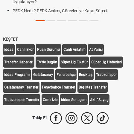
Uygulanıyor?
PFDK Nedir? PFDK Açılımı, Görevleri ve Karar Süreci
KEŞFET
iddaa
Canlı Skor
Puan Durumu
Canlı Anlatım
At Yarışı
Transfer Haberleri
TV'de Bugün
Süper Lig Fikstür
Süper Lig Haberleri
iddaa Programı
Galatasaray
Fenerbahçe
Beşiktaş
Trabzonspor
Galatasaray Transfer
Fenerbahçe Transfer
Beşiktaş Transfer
Trabzonspor Transfer
Canlı İzle
iddaa Sonuçları
Aktif Sayaç
Takip Et