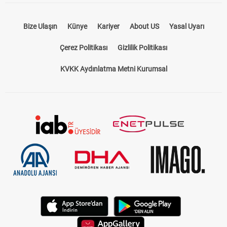
Bize Ulaşın
Künye
Kariyer
About US
Yasal Uyarı
Çerez Politikası
Gizlilik Politikası
KVKK Aydınlatma Metni Kurumsal