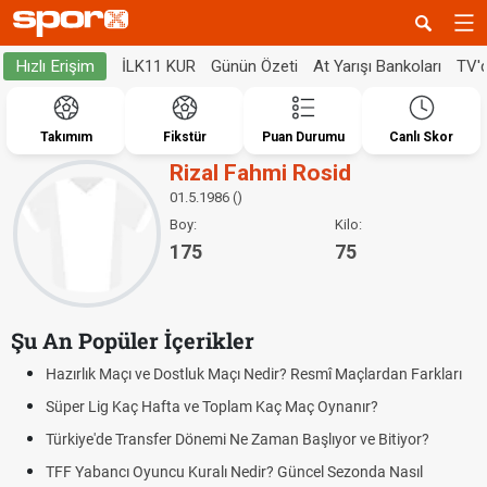
İLK11 KUR
Günün Özeti
At Yarışı Bankoları
TV'
Hızlı Erişim
Takımım
Fikstür
Puan Durumu
Canlı Skor
Rizal Fahmi Rosid
01.5.1986 ()
Boy:
Kilo:
175
75
Şu An Popüler İçerikler
Hazırlık Maçı ve Dostluk Maçı Nedir? Resmî Maçlardan Farkları
Süper Lig Kaç Hafta ve Toplam Kaç Maç Oynanır?
Türkiye'de Transfer Dönemi Ne Zaman Başlıyor ve Bitiyor?
TFF Yabancı Oyuncu Kuralı Nedir? Güncel Sezonda Nasıl