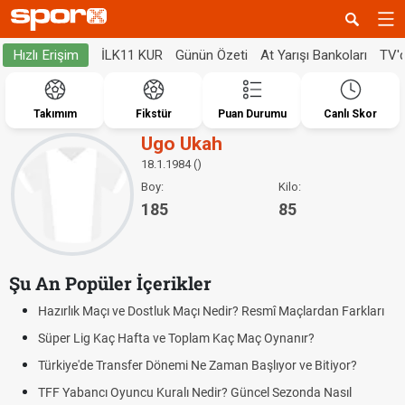
İLK11 KUR
Günün Özeti
At Yarışı Bankoları
TV'
Hızlı Erişim
Takımım
Fikstür
Puan Durumu
Canlı Skor
Ugo Ukah
18.1.1984 ()
Boy:
Kilo:
185
85
Şu An Popüler İçerikler
Hazırlık Maçı ve Dostluk Maçı Nedir? Resmî Maçlardan Farkları
Süper Lig Kaç Hafta ve Toplam Kaç Maç Oynanır?
Türkiye'de Transfer Dönemi Ne Zaman Başlıyor ve Bitiyor?
TFF Yabancı Oyuncu Kuralı Nedir? Güncel Sezonda Nasıl