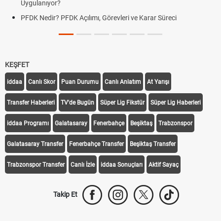
Uygulanıyor?
PFDK Nedir? PFDK Açılımı, Görevleri ve Karar Süreci
KEŞFET
iddaa
Canlı Skor
Puan Durumu
Canlı Anlatım
At Yarışı
Transfer Haberleri
TV'de Bugün
Süper Lig Fikstür
Süper Lig Haberleri
iddaa Programı
Galatasaray
Fenerbahçe
Beşiktaş
Trabzonspor
Galatasaray Transfer
Fenerbahçe Transfer
Beşiktaş Transfer
Trabzonspor Transfer
Canlı İzle
iddaa Sonuçları
Aktif Sayaç
Takip Et