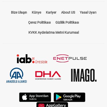
Bize Ulaşın
Künye
Kariyer
About US
Yasal Uyarı
Çerez Politikası
Gizlilik Politikası
KVKK Aydınlatma Metni Kurumsal