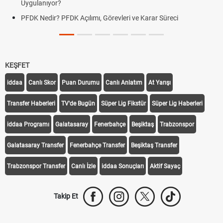
Uygulanıyor?
PFDK Nedir? PFDK Açılımı, Görevleri ve Karar Süreci
KEŞFET
iddaa
Canlı Skor
Puan Durumu
Canlı Anlatım
At Yarışı
Transfer Haberleri
TV'de Bugün
Süper Lig Fikstür
Süper Lig Haberleri
iddaa Programı
Galatasaray
Fenerbahçe
Beşiktaş
Trabzonspor
Galatasaray Transfer
Fenerbahçe Transfer
Beşiktaş Transfer
Trabzonspor Transfer
Canlı İzle
iddaa Sonuçları
Aktif Sayaç
Takip Et