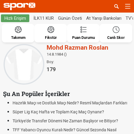
İLK11 KUR
Günün Özeti
At Yarışı Bankoları
TV'
Hızlı Erişim
Takımım
Fikstür
Puan Durumu
Canlı Skor
Mohd Razman Roslan
14.8.1984 ()
Boy:
179
Şu An Popüler İçerikler
Hazırlık Maçı ve Dostluk Maçı Nedir? Resmî Maçlardan Farkları
Süper Lig Kaç Hafta ve Toplam Kaç Maç Oynanır?
Türkiye'de Transfer Dönemi Ne Zaman Başlıyor ve Bitiyor?
TFF Yabancı Oyuncu Kuralı Nedir? Güncel Sezonda Nasıl