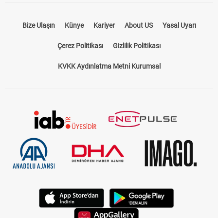
Bize Ulaşın
Künye
Kariyer
About US
Yasal Uyarı
Çerez Politikası
Gizlilik Politikası
KVKK Aydınlatma Metni Kurumsal