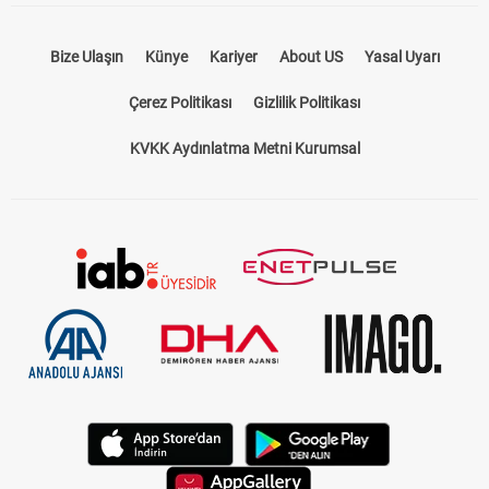
Bize Ulaşın
Künye
Kariyer
About US
Yasal Uyarı
Çerez Politikası
Gizlilik Politikası
KVKK Aydınlatma Metni Kurumsal