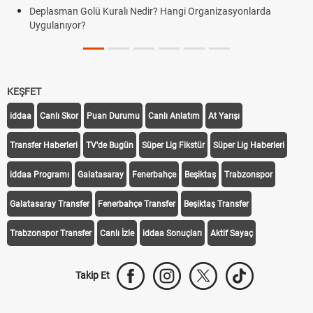
Deplasman Golü Kuralı Nedir? Hangi Organizasyonlarda
Uygulanıyor?
KEŞFET
iddaa
Canlı Skor
Puan Durumu
Canlı Anlatım
At Yarışı
Transfer Haberleri
TV'de Bugün
Süper Lig Fikstür
Süper Lig Haberleri
iddaa Programı
Galatasaray
Fenerbahçe
Beşiktaş
Trabzonspor
Galatasaray Transfer
Fenerbahçe Transfer
Beşiktaş Transfer
Trabzonspor Transfer
Canlı İzle
iddaa Sonuçları
Aktif Sayaç
Takip Et