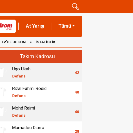
At Yarışı
Tümü
TV'DE BUGÜN
İSTATİSTİK
Takım Kadrosu
Ugo Ukah
42
Defans
Rizal Fahmi Rosid
40
Defans
Mohd Raimi
40
Defans
Mamadou Diarra
28