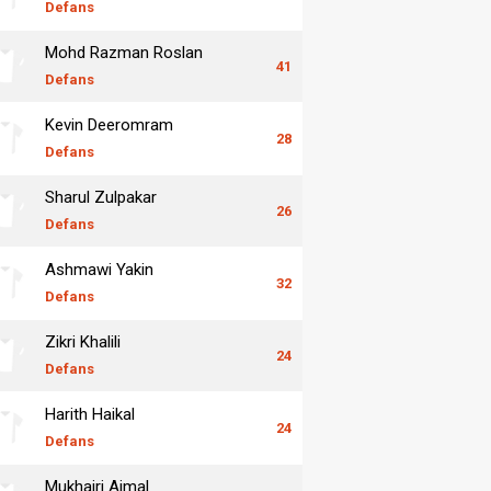
Defans
Mohd Razman Roslan
41
Defans
Kevin Deeromram
28
Defans
Sharul Zulpakar
26
Defans
Ashmawi Yakin
32
Defans
Zikri Khalili
24
Defans
Harith Haikal
24
Defans
Mukhairi Ajmal