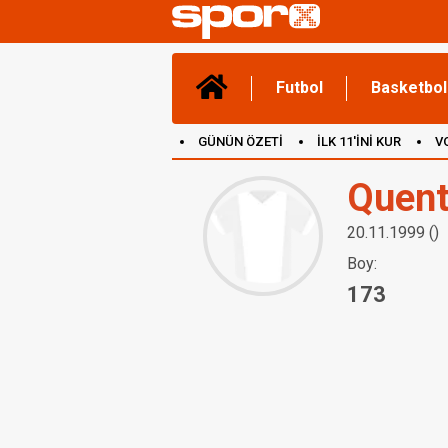
Futbol
Basketbol
GÜNÜN ÖZETİ
İLK 11'İNİ KUR
V
(YENİ) OYUNLAR
CANLI ANLATIM
Quent
20.11.1999 ()
Boy:
173