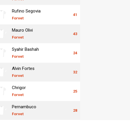
Rufino Segovia
41
Forvet
Mauro Olivi
43
Forvet
Syahir Bashah
24
Forvet
Alvin Fortes
32
Forvet
Chrigor
25
Forvet
Pernambuco
28
Forvet