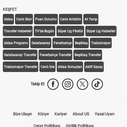
KEŞFET
iddaa
Canlı Skor
Puan Durumu
Canlı Anlatım
At Yarışı
Transfer Haberleri
TV'de Bugün
Süper Lig Fikstür
Süper Lig Haberleri
iddaa Programı
Galatasaray
Fenerbahçe
Beşiktaş
Trabzonspor
Galatasaray Transfer
Fenerbahçe Transfer
Beşiktaş Transfer
Trabzonspor Transfer
Canlı İzle
iddaa Sonuçları
Aktif Sayaç
Takip Et
Bize Ulaşın
Künye
Kariyer
About US
Yasal Uyarı
Çerez Politikası
Gizlilik Politikası