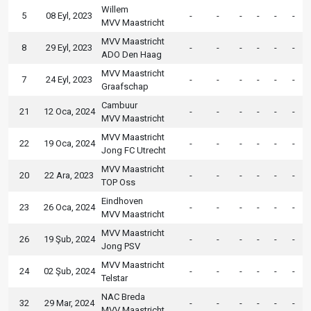
Willem
5
08 Eyl, 2023
-
-
-
-
-
-
MVV Maastricht
MVV Maastricht
8
29 Eyl, 2023
-
-
-
-
-
-
ADO Den Haag
MVV Maastricht
7
24 Eyl, 2023
-
-
-
-
-
-
Graafschap
Cambuur
21
12 Oca, 2024
-
-
-
-
-
-
MVV Maastricht
MVV Maastricht
22
19 Oca, 2024
-
-
-
-
-
-
Jong FC Utrecht
MVV Maastricht
20
22 Ara, 2023
-
-
-
-
-
-
TOP Oss
Eindhoven
23
26 Oca, 2024
-
-
-
-
-
-
MVV Maastricht
MVV Maastricht
26
19 Şub, 2024
-
-
-
-
-
-
Jong PSV
MVV Maastricht
24
02 Şub, 2024
-
-
-
-
-
-
Telstar
NAC Breda
32
29 Mar, 2024
-
-
-
-
-
-
MVV Maastricht