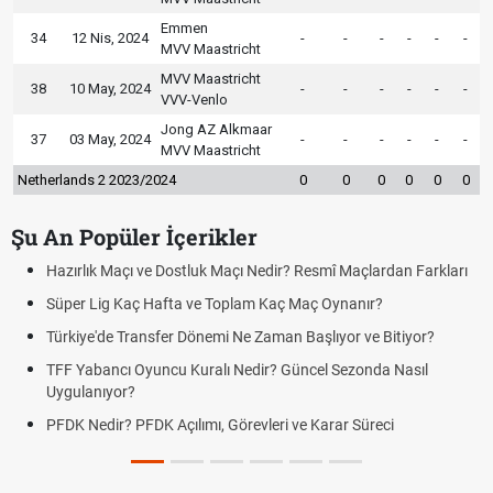
Emmen
34
12 Nis, 2024
-
-
-
-
-
-
MVV Maastricht
MVV Maastricht
38
10 May, 2024
-
-
-
-
-
-
VVV-Venlo
Jong AZ Alkmaar
37
03 May, 2024
-
-
-
-
-
-
MVV Maastricht
Netherlands 2 2023/2024
0
0
0
0
0
0
Şu An Popüler İçerikler
Hazırlık Maçı ve Dostluk Maçı Nedir? Resmî Maçlardan Farkları
Süper Lig Kaç Hafta ve Toplam Kaç Maç Oynanır?
Türkiye'de Transfer Dönemi Ne Zaman Başlıyor ve Bitiyor?
TFF Yabancı Oyuncu Kuralı Nedir? Güncel Sezonda Nasıl
Uygulanıyor?
PFDK Nedir? PFDK Açılımı, Görevleri ve Karar Süreci