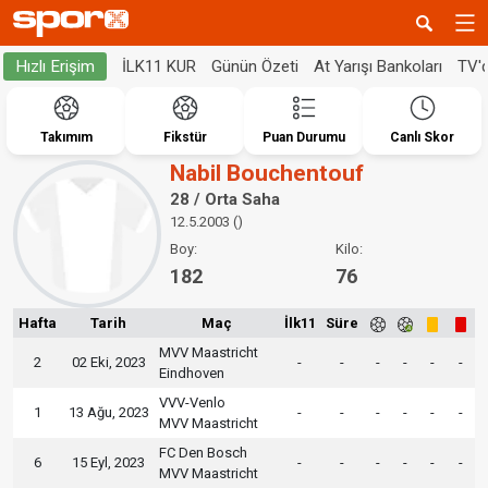
İLK11 KUR
Günün Özeti
At Yarışı Bankoları
TV'
Hızlı Erişim
Takımım
Fikstür
Puan Durumu
Canlı Skor
Nabil Bouchentouf
28 / Orta Saha
12.5.2003 ()
Boy:
Kilo:
182
76
Hafta
Tarih
Maç
İlk11
Süre
MVV Maastricht
2
02 Eki, 2023
-
-
-
-
-
-
Eindhoven
VVV-Venlo
1
13 Ağu, 2023
-
-
-
-
-
-
MVV Maastricht
FC Den Bosch
6
15 Eyl, 2023
-
-
-
-
-
-
MVV Maastricht