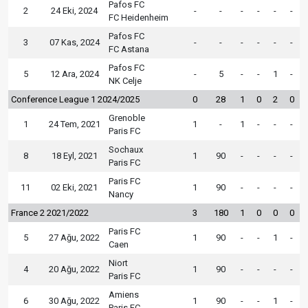
Pafos FC
2
24 Eki, 2024
-
-
-
-
-
-
FC Heidenheim
Pafos FC
3
07 Kas, 2024
-
-
-
-
-
-
FC Astana
Pafos FC
5
12 Ara, 2024
-
5
-
-
1
-
NK Celje
Conference League 1 2024/2025
0
28
1
0
2
0
Grenoble
1
24 Tem, 2021
1
-
1
-
-
-
Paris FC
Sochaux
8
18 Eyl, 2021
1
90
-
-
-
-
Paris FC
Paris FC
11
02 Eki, 2021
1
90
-
-
-
-
Nancy
France 2 2021/2022
3
180
1
0
0
0
Paris FC
5
27 Ağu, 2022
1
90
-
-
1
-
Caen
Niort
4
20 Ağu, 2022
1
90
-
-
-
-
Paris FC
Amiens
6
30 Ağu, 2022
1
90
-
-
1
-
Paris FC