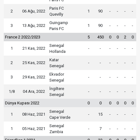
Paris FC
2
06 Ağu, 2022
1
90
-
-
-
-
Quevilly
Guingamp
3
13 Ağu, 2022
1
90
-
-
-
-
Paris FC
France 2 2022/2023
5
450
0
0
2
0
Senegal
1
21 Kas, 2022
-
-
-
-
-
-
Hollanda
Katar
2
25 Kas, 2022
-
-
-
-
-
-
Senegal
Ekvador
3
29 Kas, 2022
-
-
-
-
-
-
Senegal
İngiltere
1/8
04 Ara, 2022
-
-
-
-
-
-
Senegal
Dünya Kupası 2022
0
0
0
0
0
0
Senegal
1
08 Haz, 2021
-
15
-
-
-
-
Cape Verde
Senegal
1
05 Haz, 2021
-
7
-
-
-
-
Zambia