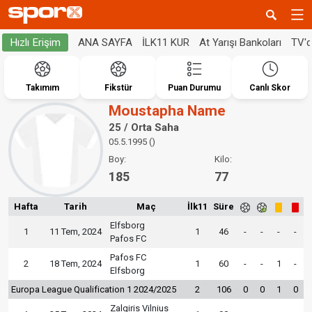
ANA SAYFA
İLK11 KUR
At Yarışı Bankoları
TV'
Hızlı Erişim
Takımım
Fikstür
Puan Durumu
Canlı Skor
Moustapha Name
25 / Orta Saha
05.5.1995 ()
Boy:
Kilo:
185
77
Hafta
Tarih
Maç
İlk11
Süre
Elfsborg
1
11 Tem, 2024
1
46
-
-
-
-
Pafos FC
Pafos FC
2
18 Tem, 2024
1
60
-
-
1
-
Elfsborg
Europa League Qualification 1 2024/2025
2
106
0
0
1
0
Zalgiris Vilnius