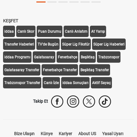
KEŞFET
iddaa
Canlı Skor
Puan Durumu
Canlı Anlatım
At Yarışı
Transfer Haberleri
TV'de Bugün
Süper Lig Fikstür
Süper Lig Haberleri
iddaa Programı
Galatasaray
Fenerbahçe
Beşiktaş
Trabzonspor
Galatasaray Transfer
Fenerbahçe Transfer
Beşiktaş Transfer
Trabzonspor Transfer
Canlı İzle
iddaa Sonuçları
Aktif Sayaç
Takip Et
Bize Ulaşın
Künye
Kariyer
About US
Yasal Uyarı