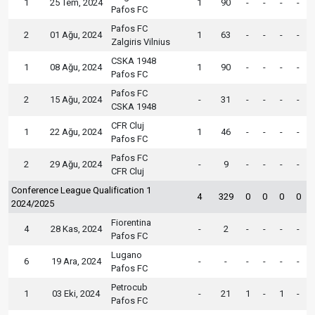
1
25 Tem, 2024
1
90
-
-
-
-
Pafos FC
Pafos FC
2
01 Ağu, 2024
1
63
-
-
-
-
Zalgiris Vilnius
CSKA 1948
1
08 Ağu, 2024
1
90
-
-
-
-
Pafos FC
Pafos FC
2
15 Ağu, 2024
-
31
-
-
-
-
CSKA 1948
CFR Cluj
1
22 Ağu, 2024
1
46
-
-
-
-
Pafos FC
Pafos FC
2
29 Ağu, 2024
-
9
-
-
-
-
CFR Cluj
Conference League Qualification 1
4
329
0
0
0
0
2024/2025
Fiorentina
4
28 Kas, 2024
-
2
-
-
-
-
Pafos FC
Lugano
6
19 Ara, 2024
-
-
-
-
-
-
Pafos FC
Petrocub
1
03 Eki, 2024
-
21
1
-
1
-
Pafos FC