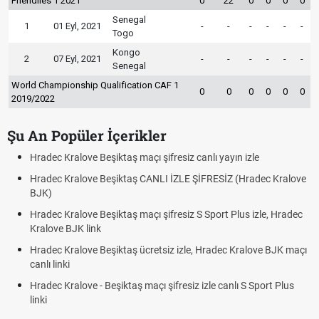
Friendlies 1 2021
0
22
0
0
0
0
Senegal
1
01 Eyl, 2021
-
-
-
-
-
-
Togo
Kongo
2
07 Eyl, 2021
-
-
-
-
-
-
Senegal
World Championship Qualification CAF 1
0
0
0
0
0
0
2019/2022
Şu An Popüler İçerikler
Hradec Kralove Beşiktaş maçı şifresiz canlı yayın izle
Hradec Kralove Beşiktaş CANLI İZLE ŞİFRESİZ (Hradec Kralove
BJK)
Hradec Kralove Beşiktaş maçı şifresiz S Sport Plus izle, Hradec
Kralove BJK link
Hradec Kralove Beşiktaş ücretsiz izle, Hradec Kralove BJK maçı
canlı linki
Hradec Kralove - Beşiktaş maçı şifresiz izle canlı S Sport Plus
linki