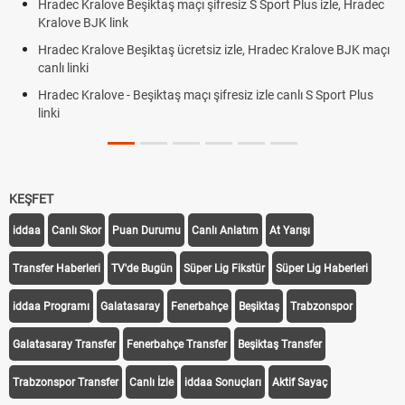
Hradec Kralove Beşiktaş maçı şifresiz S Sport Plus izle, Hradec
Kralove BJK link
Hradec Kralove Beşiktaş ücretsiz izle, Hradec Kralove BJK maçı
canlı linki
Hradec Kralove - Beşiktaş maçı şifresiz izle canlı S Sport Plus
linki
KEŞFET
iddaa
Canlı Skor
Puan Durumu
Canlı Anlatım
At Yarışı
Transfer Haberleri
TV'de Bugün
Süper Lig Fikstür
Süper Lig Haberleri
iddaa Programı
Galatasaray
Fenerbahçe
Beşiktaş
Trabzonspor
Galatasaray Transfer
Fenerbahçe Transfer
Beşiktaş Transfer
Trabzonspor Transfer
Canlı İzle
iddaa Sonuçları
Aktif Sayaç