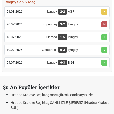
Lyngby Son 5 Maç
01.08.2026
Lyngby
2-2
AGF
B
26.07.2026
Kopenhag
3-2
Lyngby
M
18.07.2026
Hilleroed
1-5
Lyngby
G
10.07.2026
Oesters IF
0-3
Lyngby
G
04.07.2026
Lyngby
6-3
B 93
G
Şu An Popüler İçerikler
Hradec Kralove Beşiktaş maçı şifresiz canlı yayın izle
Hradec Kralove Beşiktaş CANLI İZLE ŞİFRESİZ (Hradec Kralove
BJK)