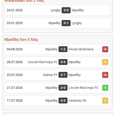
Aralarındaki son 2 maç
24.01.2026
Lyngby
3-0
Mjaellby
25.01.2025
Mjaellby
0-1
Lyngby
Mjaellby Son 5 Maç
04.08.2026
Mjaellby
1-2
Slovan Bratislava
M
28.07.2026
Lincoln Red Imps FC
0-0
Mjaellby
B
25.07.2026
Kalmar FF
2-1
Mjaellby
M
21.07.2026
Mjaellby
3-0
Lincoln Red Imps FC
G
17.07.2026
Mjaellby
0-0
Vasteras SK
B