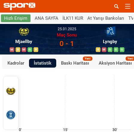
ANA SAYFA
İLK11 KUR
At Yarışı Bankoları
TV
Hızlı Erişim
25.01.2025
Maç Sonu
Mjaellby
Lyngby
0 - 1
M
B
M
G
B
B
M
G
G
G
Yeni
Yeni
Kadrolar
İstatistik
Baskı Haritası
Aksiyon Haritası
0'
15'
30'