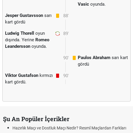
Vasic
oyunda.
Jesper Gustavsson
sarı
88'
kart gördü
Ludwig Thorell
oyun
89'
dışında. Yerine
Romeo
Leandersson
oyunda.
Paulos Abraham
sarı kart
90'
gördü
Viktor Gustafson
kırmızı
90'
kart gördü.
Şu An Popüler İçerikler
Hazırlık Maçı ve Dostluk Maçı Nedir? Resmî Maçlardan Farkları