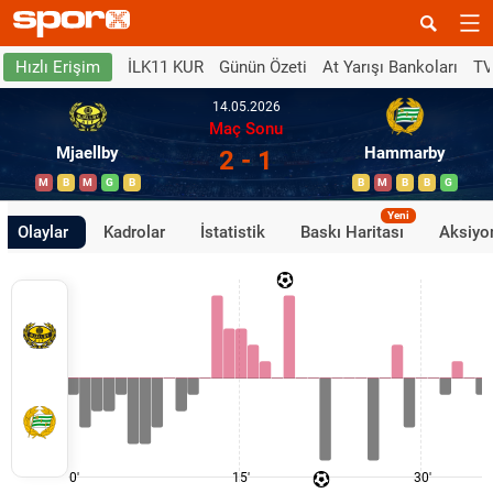
İLK11 KUR
Günün Özeti
At Yarışı Bankoları
TV
Hızlı Erişim
14.05.2026
Maç Sonu
Mjaellby
Hammarby
2 - 1
M
B
M
G
B
B
M
B
B
G
Yeni
Olaylar
Kadrolar
İstatistik
Baskı Haritası
Aksiyon
0'
15'
30'