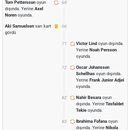
Tom Pettersson
oyun
64'
dışında. Yerine
Axel
Noren
oyunda.
Aki Samuelsen
sarı kart
66'
gördü
Victor Lind
oyun dışında.
71'
Yerine
Noah Persson
oyunda.
Oscar Johansson
72'
Schellhas
oyun dışında.
Yerine
Frank Junior Adjei
oyunda.
Nahir Besara
oyun
82'
dışında. Yerine
Tesfaldet
Tekie
oyunda.
Ibrahima Fofana
oyun
83'
dışında. Yerine
Nikola