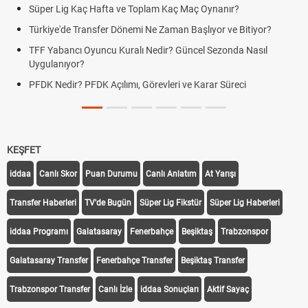
Süper Lig Kaç Hafta ve Toplam Kaç Maç Oynanır?
Türkiye'de Transfer Dönemi Ne Zaman Başlıyor ve Bitiyor?
TFF Yabancı Oyuncu Kuralı Nedir? Güncel Sezonda Nasıl
Uygulanıyor?
PFDK Nedir? PFDK Açılımı, Görevleri ve Karar Süreci
KEŞFET
iddaa
Canlı Skor
Puan Durumu
Canlı Anlatım
At Yarışı
Transfer Haberleri
TV'de Bugün
Süper Lig Fikstür
Süper Lig Haberleri
iddaa Programı
Galatasaray
Fenerbahçe
Beşiktaş
Trabzonspor
Galatasaray Transfer
Fenerbahçe Transfer
Beşiktaş Transfer
Trabzonspor Transfer
Canlı İzle
iddaa Sonuçları
Aktif Sayaç