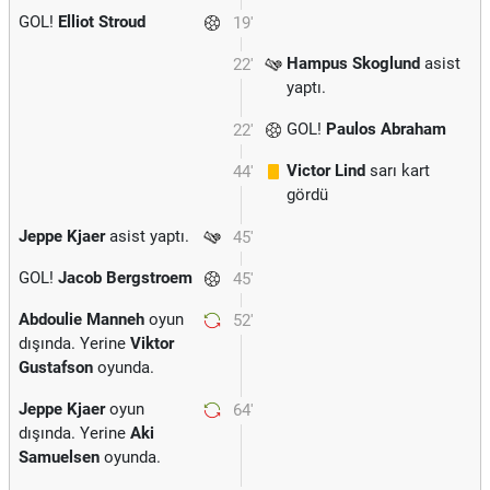
GOL!
Elliot Stroud
19'
Hampus Skoglund
asist
22'
yaptı.
GOL!
Paulos Abraham
22'
Victor Lind
sarı kart
44'
gördü
Jeppe Kjaer
asist yaptı.
45'
GOL!
Jacob Bergstroem
45'
Abdoulie Manneh
oyun
52'
dışında. Yerine
Viktor
Gustafson
oyunda.
Jeppe Kjaer
oyun
64'
dışında. Yerine
Aki
Samuelsen
oyunda.