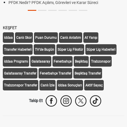
PFDK Nedir? PFDK Açılımı, Görevleri ve Karar Süreci
KEŞFET
iddaa
Canlı Skor
Puan Durumu
Canlı Anlatım
At Yarışı
Transfer Haberleri
TV'de Bugün
Süper Lig Fikstür
Süper Lig Haberleri
iddaa Programı
Galatasaray
Fenerbahçe
Beşiktaş
Trabzonspor
Galatasaray Transfer
Fenerbahçe Transfer
Beşiktaş Transfer
Trabzonspor Transfer
Canlı İzle
iddaa Sonuçları
Aktif Sayaç
Takip Et