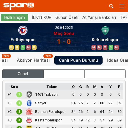
İLK11 KUR
Günün Özeti
At Yarışı Bankoları
TV'
Hızlı Erişim
20.04.2025
Maç Sonu
Fethiyespor
Kırklarelispor
1 - 0
B
B
G
M
B
M
M
M
G
M
Yeni
Yeni
tası
Aksiyon Haritası
Canlı Puan Durumu
İddaa Oran
Genel
İç Saha
Dış Saha
Sıra
Takım
O
G
B
M
A
Y
P
+1
1461 Trabzon
0
0
0
0
0
0
0
1
+1
Sarıyer
34
25
7
2
80
22
82
1
+2
Batman Petrolspor
34
26
2
6
64
24
80
2
+3
Kastamonuspor
34
19
12
3
57
29
69
3