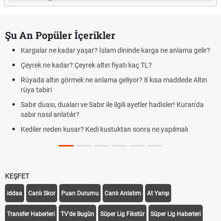
Şu An Popüler İçerikler
Kargalar ne kadar yaşar? İslam dininde karga ne anlama gelir?
Çeyrek ne kadar? Çeyrek altın fiyatı kaç TL?
Rüyada altın görmek ne anlama geliyor? 8 kısa maddede Altın
rüya tabiri
Sabır duası, duaları ve Sabır ile ilgili ayetler hadisler! Kuran'da
sabır nasıl anlatılır?
Kediler neden kusar? Kedi kustuktan sonra ne yapılmalı
KEŞFET
iddaa
Canlı Skor
Puan Durumu
Canlı Anlatım
At Yarışı
Transfer Haberleri
TV'de Bugün
Süper Lig Fikstür
Süper Lig Haberleri