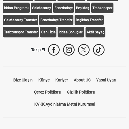
iddaa Programı
Galatasaray
Fenerbahçe
Beşiktaş
Trabzonspor
Galatasaray Transfer
Fenerbahçe Transfer
Beşiktaş Transfer
Trabzonspor Transfer
Canlı İzle
iddaa Sonuçları
Aktif Sayaç
Takip Et
Bize Ulaşın
Künye
Kariyer
About US
Yasal Uyarı
Çerez Politikası
Gizlilik Politikası
KVKK Aydınlatma Metni Kurumsal