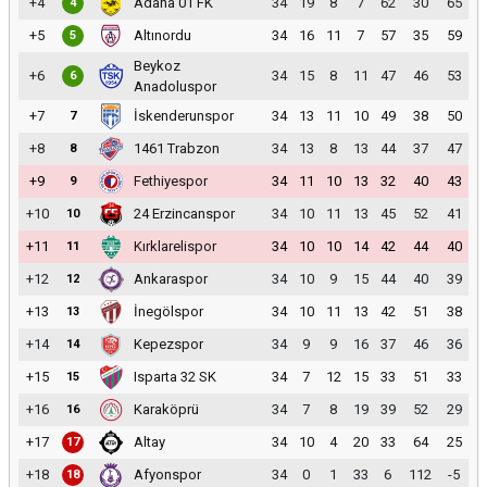
+4
Adana 01 FK
34
19
8
7
62
30
65
4
+5
Altınordu
34
16
11
7
57
35
59
5
Beykoz
+6
34
15
8
11
47
46
53
6
Anadoluspor
+7
İskenderunspor
34
13
11
10
49
38
50
7
+8
1461 Trabzon
34
13
8
13
44
37
47
8
+9
Fethiyespor
34
11
10
13
32
40
43
9
+10
24 Erzincanspor
34
10
11
13
45
52
41
10
+11
Kırklarelispor
34
10
10
14
42
44
40
11
+12
Ankaraspor
34
10
9
15
44
40
39
12
+13
İnegölspor
34
10
11
13
42
51
38
13
+14
Kepezspor
34
9
9
16
37
46
36
14
+15
Isparta 32 SK
34
7
12
15
33
51
33
15
+16
Karaköprü
34
7
8
19
39
52
29
16
+17
Altay
34
10
4
20
33
64
25
17
+18
Afyonspor
34
0
1
33
6
112
-5
18