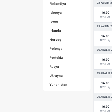
22 KASIM 2
Finlandiya
İskoçya
16.00
TFF 2. Lig
İsveç
29 KASIM 2
İrlanda
16.00
Norveç
TFF 2. Lig
Polonya
06 ARALIK 
Portekiz
16.00
TFF 2. Lig
Rusya
13 ARALIK 
Ukrayna
16.00
Yunanistan
TFF 2. Lig
20 ARALIK 
16.00
TFF 2. Lig