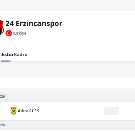
24 Erzincanspor
Türkiye
Fikstür
Kadro
026
-
Adana 01 FK
026