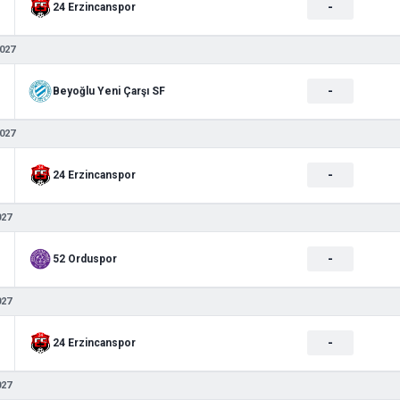
-
24 Erzincanspor
027
-
Beyoğlu Yeni Çarşı SF
027
-
24 Erzincanspor
027
-
52 Orduspor
027
-
24 Erzincanspor
027