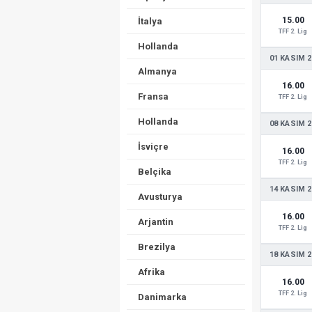
15.00
İtalya
TFF 2. Lig
Hollanda
01 KASIM 2
Almanya
16.00
Fransa
TFF 2. Lig
Hollanda
08 KASIM 2
İsviçre
16.00
TFF 2. Lig
Belçika
14 KASIM 2
Avusturya
16.00
Arjantin
TFF 2. Lig
Brezilya
18 KASIM 2
Afrika
16.00
TFF 2. Lig
Danimarka