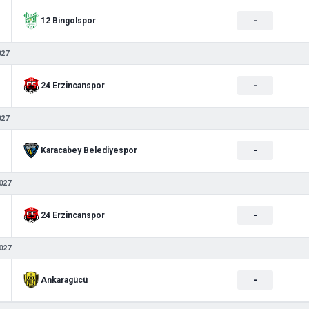
-
12 Bingolspor
027
-
24 Erzincanspor
027
-
Karacabey Belediyespor
027
-
24 Erzincanspor
027
-
Ankaragücü