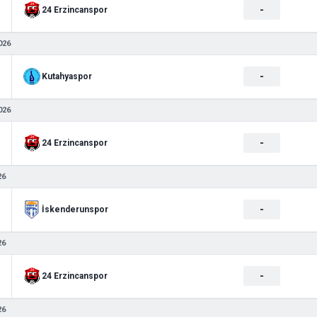
-
24 Erzincanspor
026
-
Kutahyaspor
026
-
24 Erzincanspor
26
-
İskenderunspor
26
-
24 Erzincanspor
26