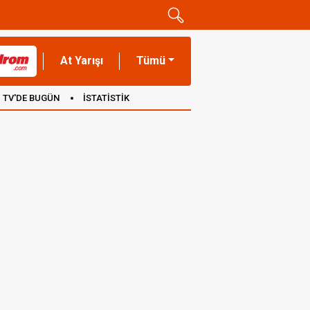
At Yarışı
Tümü
TV'DE BUGÜN
İSTATİSTİK