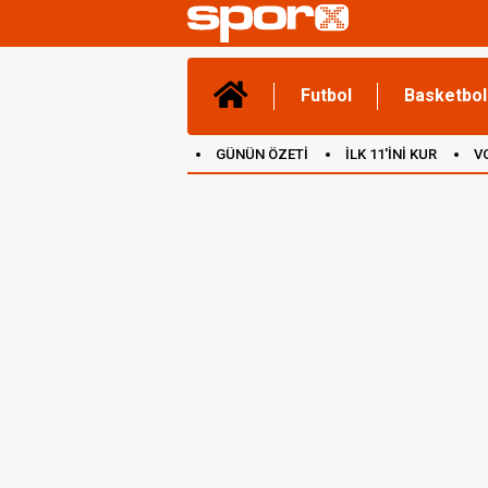
Futbol
Basketbol
GÜNÜN ÖZETİ
İLK 11'İNİ KUR
V
(YENİ) OYUNLAR
CANLI ANLATIM