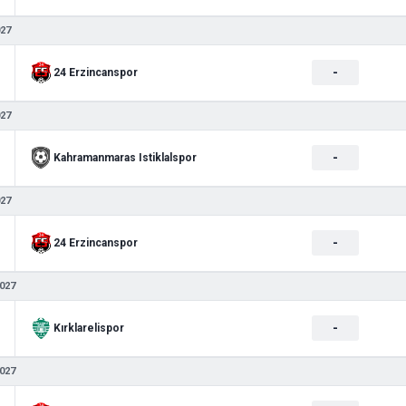
027
-
24 Erzincanspor
027
-
Kahramanmaras Istiklalspor
027
-
24 Erzincanspor
027
-
Kırklarelispor
027