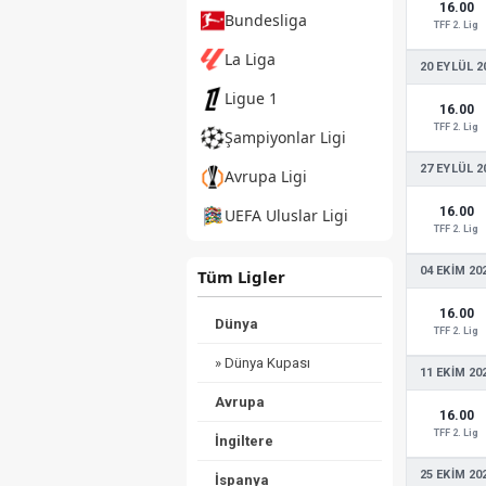
16.00
Bundesliga
TFF 2. Lig
La Liga
20 EYLÜL 2
Ligue 1
16.00
TFF 2. Lig
Şampiyonlar Ligi
27 EYLÜL 2
Avrupa Ligi
16.00
UEFA Uluslar Ligi
TFF 2. Lig
04 EKIM 20
Tüm Ligler
16.00
Dünya
TFF 2. Lig
» Dünya Kupası
11 EKIM 20
Avrupa
16.00
TFF 2. Lig
İngiltere
25 EKIM 20
İspanya