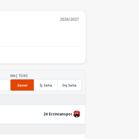
2026/2027
MAÇ TÜRÜ
Genel
İç Saha
Dış Saha
24 Erzincanspor