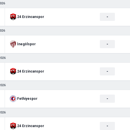
026
-
24 Erzincanspor
026
-
İnegölspor
2026
-
24 Erzincanspor
2026
-
Fethiyespor
2026
-
24 Erzincanspor