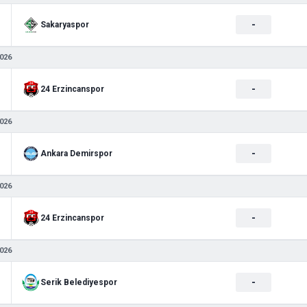
-
Sakaryaspor
026
-
24 Erzincanspor
026
-
Ankara Demirspor
026
-
24 Erzincanspor
026
-
Serik Belediyespor