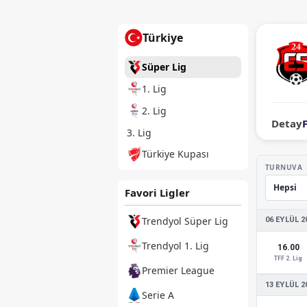
Türkiye
Süper Lig
1. Lig
2. Lig
Detay
3. Lig
Türkiye Kupası
TURNUVA
Favori Ligler
Trendyol Süper Lig
06 EYLÜL 2
Trendyol 1. Lig
16.00
TFF 2. Lig
Premier League
13 EYLÜL 2
Serie A